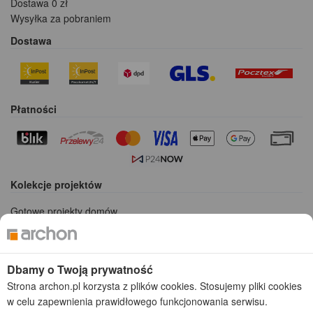
Dostawa 0 zł
Wysyłka za pobraniem
Dostawa
Płatności
Kolekcje projektów
Gotowe projekty domów
Projekty domów tanich w budowie
Projekty domów szeregowych
Projekty małych domów (do 150 m2)
Dbamy o Twoją prywatność
Projekty domów wielorodzinnych
Strona archon.pl korzysta z plików cookies. Stosujemy pliki cookies
Projekty domów bliźniaczych
w celu zapewnienia prawidłowego funkcjonowania serwisu.
Projekty domów nowoczesnych