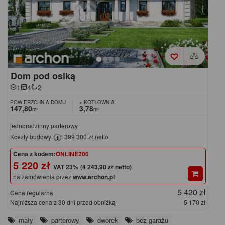
Dom pod osiką
1
4
2
POWIERZCHNIA DOMU
+ KOTŁOWNIA
147,80
3,78
m²
m²
jednorodzinny parterowy
Koszty budowy
: 399 300 zł netto
Cena z kodem:
ONLINE200
5 220 zł
(4 243,90 zł netto)
na zamówienia przez
www.archon.pl
5 420 zł
Cena regularna
Najniższa cena z 30 dni przed obniżką
5 170 zł
mały
parterowy
dworek
bez garażu