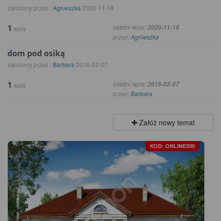
założony przez :
Agnieszka
2020-11-18
1
ostatni wpis:
2020-11-18
wpis
przez:
Agnieszka
dom pod osiką
założony przez :
Barbara
2016-02-07
1
ostatni wpis:
2016-02-07
wpis
przez:
Barbara
Załóż nowy temat
KOD: ONLINE200