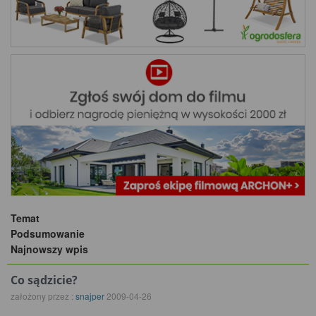
Temat
Podsumowanie
Najnowszy wpis
Co sądzicie?
założony przez :
snajper
2009-04-26