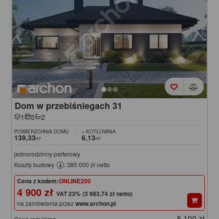
Dom w przebiśniegach 31
1
5
2
POWIERZCHNIA DOMU
+ KOTŁOWNIA
139,33
6,13
m²
m²
jednorodzinny parterowy
Koszty budowy
: 385 000 zł netto
Cena z kodem:
ONLINE200
4 900 zł
(3 983,74 zł netto)
na zamówienia przez
www.archon.pl
5 100 zł
Cena regularna