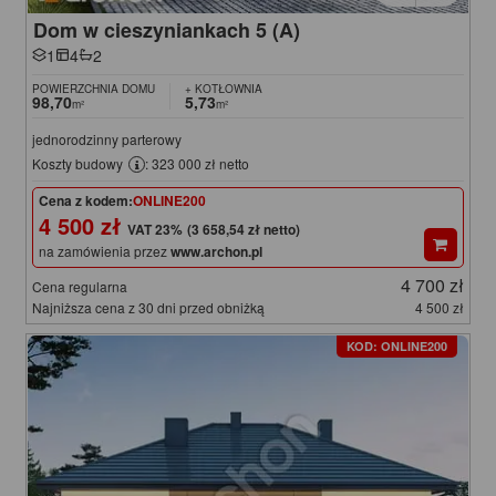
Dom w cieszyniankach 5 (A)
1
4
2
POWIERZCHNIA DOMU
+ KOTŁOWNIA
98,70
5,73
m²
m²
jednorodzinny parterowy
Koszty budowy
: 323 000 zł netto
Cena z kodem:
ONLINE200
4 500 zł
(3 658,54 zł netto)
na zamówienia przez
www.archon.pl
4 700 zł
Cena regularna
Najniższa cena z 30 dni przed obniżką
4 500 zł
KOD: ONLINE200