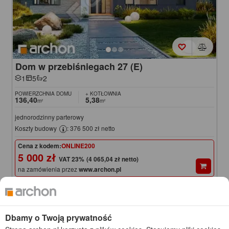
Dom w przebiśniegach 27 (E)
1
5
2
POWIERZCHNIA DOMU
+ KOTŁOWNIA
136,40
5,38
m²
m²
jednorodzinny parterowy
Koszty budowy
: 376 500 zł netto
Cena z kodem:
ONLINE200
5 000 zł
(4 065,04 zł netto)
na zamówienia przez
www.archon.pl
5 200 zł
Cena regularna
Najniższa cena z 30 dni przed obniżką
4 950 zł
NOWOŚĆ
KOD: ONLINE200
Dbamy o Twoją prywatność