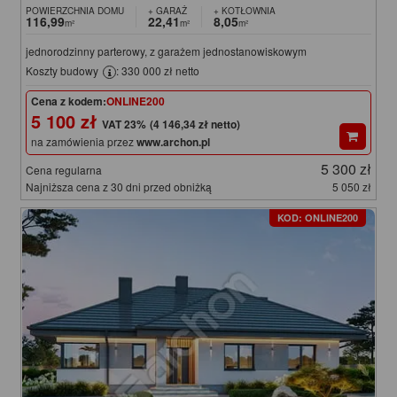
POWIERZCHNIA DOMU
+ GARAŻ
+ KOTŁOWNIA
116,99
22,41
8,05
m²
m²
m²
jednorodzinny parterowy, z garażem jednostanowiskowym
Koszty budowy
: 330 000 zł netto
Cena z kodem:
ONLINE200
5 100 zł
(4 146,34 zł netto)
na zamówienia przez
www.archon.pl
5 300 zł
Cena regularna
Najniższa cena z 30 dni przed obniżką
5 050 zł
KOD: ONLINE200