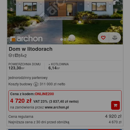
Dom w litodorach
1
5
2
POWIERZCHNIA DOMU
+ KOTŁOWNIA
123,30
6,14
m²
m²
jednorodzinny parterowy
Koszty budowy
: 311 000 zł netto
Cena z kodem:
ONLINE200
4 720 zł
(3 837,40 zł netto)
na zamówienia przez
www.archon.pl
4 920 zł
Cena regularna
Najniższa cena z 30 dni przed obniżką
4 670 zł