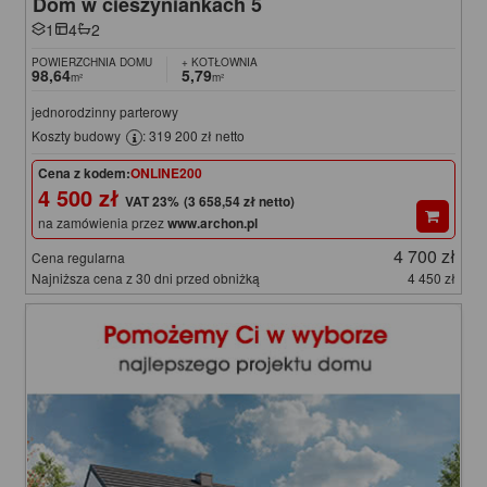
Dom w cieszyniankach 5
1
4
2
POWIERZCHNIA DOMU
+ KOTŁOWNIA
98,64
5,79
m²
m²
jednorodzinny parterowy
Koszty budowy
: 319 200 zł netto
Cena z kodem:
ONLINE200
4 500 zł
(3 658,54 zł netto)
na zamówienia przez
www.archon.pl
4 700 zł
Cena regularna
Najniższa cena z 30 dni przed obniżką
4 450 zł