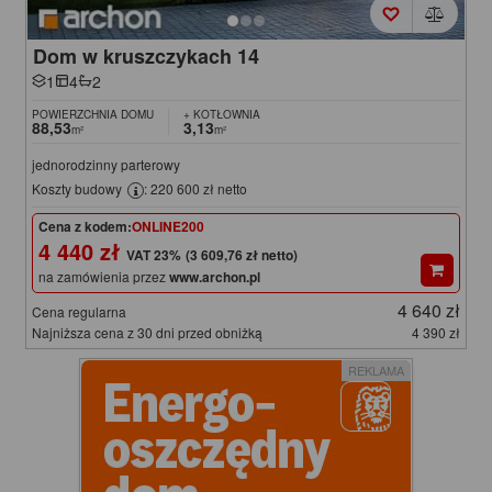
Dom w kruszczykach 14
1
4
2
POWIERZCHNIA DOMU
+ KOTŁOWNIA
88,53
3,13
m²
m²
jednorodzinny parterowy
Koszty budowy
: 220 600 zł netto
Cena z kodem:
ONLINE200
4 440 zł
(3 609,76 zł netto)
na zamówienia przez
www.archon.pl
4 640 zł
Cena regularna
Najniższa cena z 30 dni przed obniżką
4 390 zł
REKLAMA