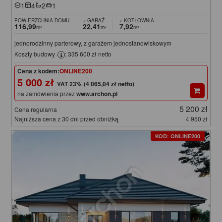
1
4
2
1
POWIERZCHNIA DOMU
+ GARAŻ
+ KOTŁOWNIA
116,99
22,41
7,92
m²
m²
m²
jednorodzinny parterowy, z garażem jednostanowiskowym
Koszty budowy
: 335 600 zł netto
Cena z kodem:
ONLINE200
5 000 zł
(4 065,04 zł netto)
na zamówienia przez
www.archon.pl
5 200 zł
Cena regularna
Najniższa cena z 30 dni przed obniżką
4 950 zł
KOD: ONLINE200