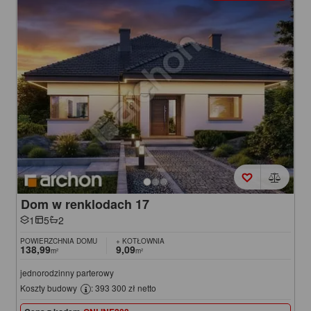
Dom w renklodach 17
1
5
2
POWIERZCHNIA DOMU
+ KOTŁOWNIA
138,99
9,09
m²
m²
jednorodzinny parterowy
Koszty budowy
: 393 300 zł netto