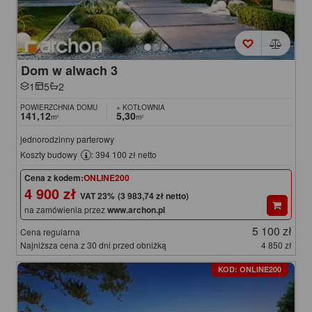
Dom w alwach 3
1
5
2
POWIERZCHNIA DOMU
+ KOTŁOWNIA
141,12
5,30
m²
m²
jednorodzinny parterowy
Koszty budowy
: 394 100 zł netto
Cena z kodem:
ONLINE200
4 900 zł
(3 983,74 zł netto)
na zamówienia przez
www.archon.pl
5 100 zł
Cena regularna
Najniższa cena z 30 dni przed obniżką
4 850 zł
KOD: ONLINE200