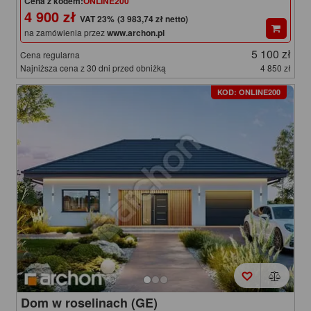
Cena z kodem:
ONLINE200
4 900 zł
(3 983,74 zł netto)
na zamówienia przez
www.archon.pl
5 100 zł
Cena regularna
Najniższa cena z 30 dni przed obniżką
4 850 zł
KOD: ONLINE200
Dom w roselinach (GE)