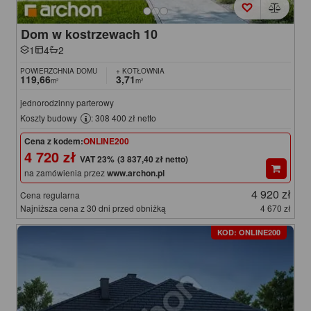
Dom w kostrzewach 10
1
4
2
POWIERZCHNIA DOMU
+ KOTŁOWNIA
119,66
3,71
m²
m²
jednorodzinny parterowy
Koszty budowy
: 308 400 zł netto
Cena z kodem:
ONLINE200
4 720 zł
(3 837,40 zł netto)
na zamówienia przez
www.archon.pl
4 920 zł
Cena regularna
Najniższa cena z 30 dni przed obniżką
4 670 zł
KOD: ONLINE200