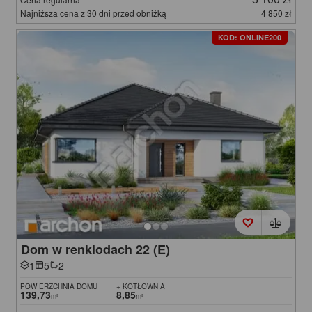
Najniższa cena z 30 dni przed obniżką
4 850 zł
KOD: ONLINE200
Dom w renklodach 22 (E)
1
5
2
POWIERZCHNIA DOMU
+ KOTŁOWNIA
139,73
8,85
m²
m²