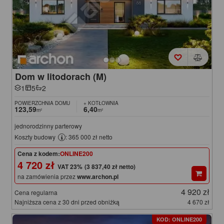
Dom w litodorach (M)
1
5
2
POWIERZCHNIA DOMU
+ KOTŁOWNIA
123,59
6,40
m²
m²
jednorodzinny parterowy
Koszty budowy
: 365 000 zł netto
Cena z kodem:
ONLINE200
4 720 zł
(3 837,40 zł netto)
na zamówienia przez
www.archon.pl
4 920 zł
Cena regularna
Najniższa cena z 30 dni przed obniżką
4 670 zł
KOD: ONLINE200