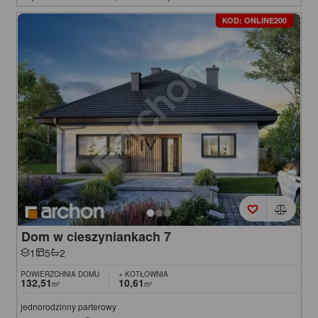
KOD: ONLINE200
Dom w cieszyniankach 7
1
5
2
POWIERZCHNIA DOMU
+ KOTŁOWNIA
132,51
10,61
m²
m²
jednorodzinny parterowy