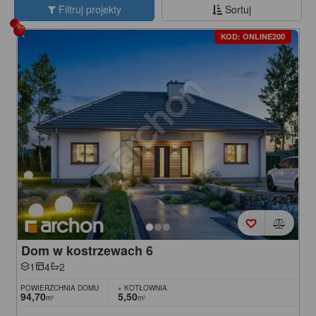
Filtruj projekty
Sortuj
KOD: ONLINE200
Dom w kostrzewach 6
1
4
2
POWIERZCHNIA DOMU
+ KOTŁOWNIA
94,70
5,50
m²
m²