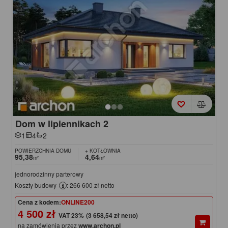
Dom w lipiennikach 2
1
4
2
POWIERZCHNIA DOMU
+ KOTŁOWNIA
95,38
4,64
m²
m²
jednorodzinny parterowy
Koszty budowy
: 266 600 zł netto
Cena z kodem:
ONLINE200
4 500 zł
(3 658,54 zł netto)
na zamówienia przez
www.archon.pl