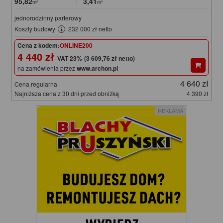
95,82
3,41
m²
m²
jednorodzinny parterowy
Koszty budowy
: 232 000 zł netto
Cena z kodem:
ONLINE200
4 440 zł
(3 609,76 zł netto)
na zamówienia przez
www.archon.pl
4 640 zł
Cena regularna
Najniższa cena z 30 dni przed obniżką
4 390 zł
REKLAMA