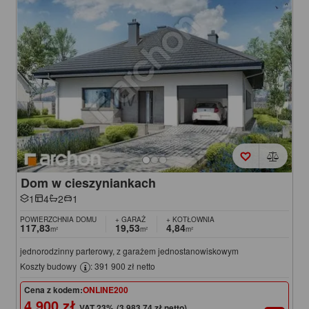
Dom w cieszyniankach
1
4
2
1
POWIERZCHNIA DOMU
+ GARAŻ
+ KOTŁOWNIA
117,83
19,53
4,84
m²
m²
m²
jednorodzinny parterowy, z garażem jednostanowiskowym
Koszty budowy
: 391 900 zł netto
Cena z kodem:
ONLINE200
4 900 zł
(3 983,74 zł netto)