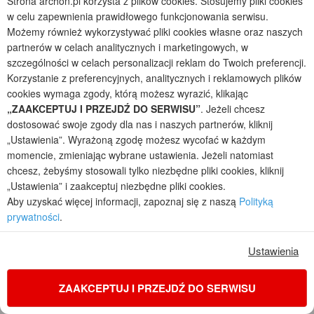
Strona archon.pl korzysta z plików cookies. Stosujemy pliki cookies
w celu zapewnienia prawidłowego funkcjonowania serwisu.
Możemy również wykorzystywać pliki cookies własne oraz naszych
partnerów w celach analitycznych i marketingowych, w
szczególności w celach personalizacji reklam do Twoich preferencji.
Korzystanie z preferencyjnych, analitycznych i reklamowych plików
cookies wymaga zgody, którą możesz wyrazić, klikając
„ZAAKCEPTUJ I PRZEJDŹ DO SERWISU”
. Jeżeli chcesz
dostosować swoje zgody dla nas i naszych partnerów, kliknij
„Ustawienia”. Wyrażoną zgodę możesz wycofać w każdym
momencie, zmieniając wybrane ustawienia. Jeżeli natomiast
chcesz, żebyśmy stosowali tylko niezbędne pliki cookies, kliknij
„Ustawienia” i zaakceptuj niezbędne pliki cookies.
Dom w alwach 3 (A)
Aby uzyskać więcej informacji, zapoznaj się z naszą
Polityką
1
5
2
prywatności
.
POWIERZCHNIA DOMU
+ KOTŁOWNIA
137,61
6,66
m²
m²
Ustawienia
jednorodzinny parterowy
Koszty budowy
: 395 000 zł netto
ZAAKCEPTUJ I PRZEJDŹ DO SERWISU
Cena z kodem:
ONLINE200