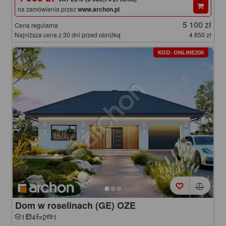
na zamówienia przez
www.archon.pl
5 100 zł
Cena regularna
Najniższa cena z 30 dni przed obniżką
4 850 zł
KOD: ONLINE200
Dom w roselinach (GE) OZE
1
4
2
1