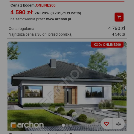
Cena z kodem:
ONLINE200
4 590 zł
(3 731,71 zł netto)
na zamówienia przez
www.archon.pl
4 790 zł
Cena regularna
Najniższa cena z 30 dni przed obniżką
4 540 zł
KOD: ONLINE200