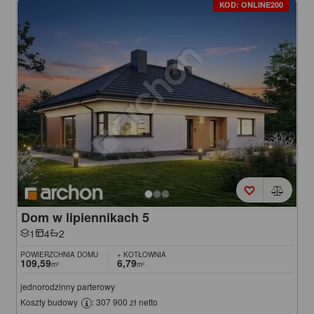
KOD: ONLINE200
Dom w lipiennikach 5
1
4
2
POWIERZCHNIA DOMU
+ KOTŁOWNIA
109,59
6,79
m²
m²
jednorodzinny parterowy
Koszty budowy
: 307 900 zł netto