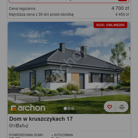
4 700 zł
Cena regularna
Najniższa cena z 30 dni przed obniżką
4 450 zł
KOD: ONLINE200
Dom w kruszczykach 17
1
4
2
POWIERZCHNIA DOMU
+ KOTŁOWNIA