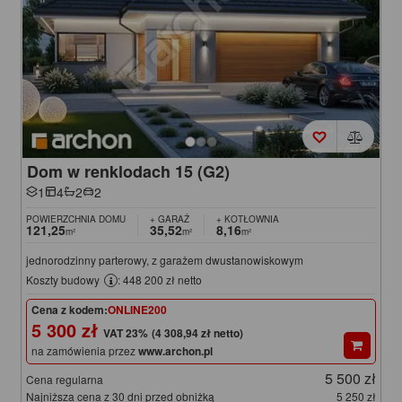
Dom w renklodach 15 (G2)
1
4
2
2
POWIERZCHNIA DOMU
+ GARAŻ
+ KOTŁOWNIA
121,25
35,52
8,16
m²
m²
m²
jednorodzinny parterowy, z garażem dwustanowiskowym
Koszty budowy
: 448 200 zł netto
Cena z kodem:
ONLINE200
5 300 zł
(4 308,94 zł netto)
na zamówienia przez
www.archon.pl
5 500 zł
Cena regularna
Najniższa cena z 30 dni przed obniżką
5 250 zł