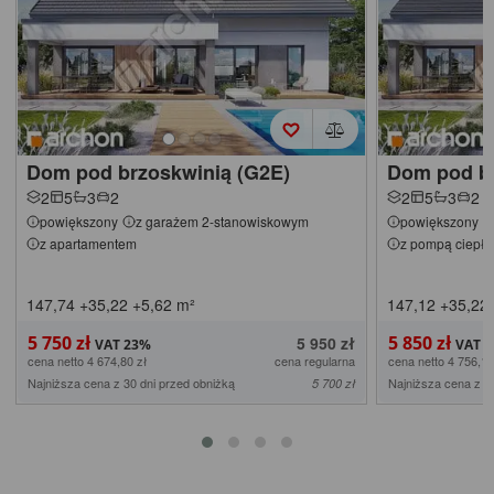
Dom pod brzoskwinią (G2E)
Dom pod br
2
5
3
2
2
5
3
2
powiększony
z garażem 2-stanowiskowym
powiększony
z apartamentem
z pompą ciepła
147,74
+35,22
+5,62
m²
147,12
+35,22
5 750 zł
5 850 zł
5 950 zł
cena netto 4 674,80 zł
cena regularna
cena netto 4 756,10
Najniższa cena z 30 dni przed obniżką
Najniższa cena z 3
5 700 zł