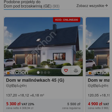
Podobne projekty do
Dom pod brzoskwinią (GE)
(93)
Zobacz wszystkie
KOD: ONLINE200
Dom w malinówkach 45 (G)
Dom w mal
2
6
2
1
2
6
2
1
137,20
+18,12
+6,18
m²
120,05
+18,19
5 300 zł
4 900 zł
5 500 zł
cena netto 4 308,94 zł
cena regularna
cena netto 3 983,74