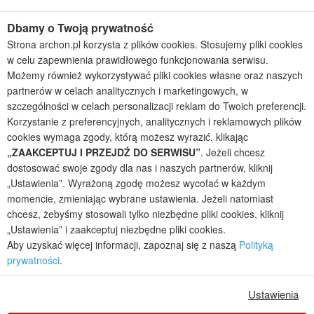
Projekty domów nowoczesnych
Dbamy o Twoją prywatność
Projekty domów parterowych
Strona archon.pl korzysta z plików cookies. Stosujemy pliki cookies
w celu zapewnienia prawidłowego funkcjonowania serwisu.
2026 © ARCHON+ Biuro Projektów - Tradycyjne i nowoczesne gotowe
projekty domów - autorska pracownia architektoniczna założona w 1990r.
Możemy również wykorzystywać pliki cookies własne oraz naszych
przez arch. Barbarę Mendel
partnerów w celach analitycznych i marketingowych, w
Z uwagi na ciągłe doskonalenie procesu powstawania projektów (zgodnie z
szczególności w celach personalizacji reklam do Twoich preferencji.
normą ISO 9001), prezentowane na stronie projekty domów mogą
Korzystanie z preferencyjnych, analitycznych i reklamowych plików
nieznacznie różnić się od dokumentacji technicznej.
cookies wymaga zgody, którą możesz wyrazić, klikając
Informujemy, iż w celu optymalizacji treści dostępnych w naszym sklepie,
„ZAAKCEPTUJ I PRZEJDŹ DO SERWISU”
. Jeżeli chcesz
dostosowania ich do Państwa indywidualnych potrzeb korzystamy z
dostosować swoje zgody dla nas i naszych partnerów, kliknij
informacji zapisanych za pomocą plików cookies na urządzeniach
„Ustawienia”. Wyrażoną zgodę możesz wycofać w każdym
końcowych użytkowników. Pliki cookies użytkownik może kontrolować za
momencie, zmieniając wybrane ustawienia. Jeżeli natomiast
pomocą ustawień swojej przeglądarki internetowej. Dalsze korzystanie z
chcesz, żebyśmy stosowali tylko niezbędne pliki cookies, kliknij
naszego serwisu internetowego, bez zmiany ustawień przeglądarki
internetowej oznacza, iż użytkownik akceptuje stosowanie plików cookies.
„Ustawienia” i zaakceptuj niezbędne pliki cookies.
Więcej informacji zawartych jest w polityce prywatności.
Aby uzyskać więcej informacji, zapoznaj się z naszą
Polityką
prywatności
.
Polityka prywatności
Regulamin sklepu internetowego
Reklamacje
Jak zmienić ustawienia cookies
Ustawienia