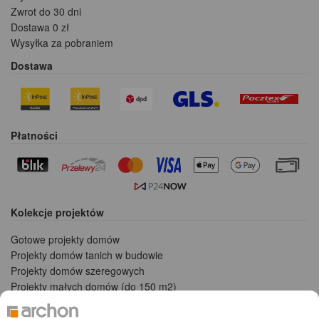
Zwrot do 30 dni
Dostawa 0 zł
Wysyłka za pobraniem
Dostawa
Płatności
Kolekcje projektów
Gotowe projekty domów
Projekty domów tanich w budowie
Projekty domów szeregowych
Projekty małych domów (do 150 m2)
Projekty domów wielorodzinnych
Projekty domów bliźniaczych