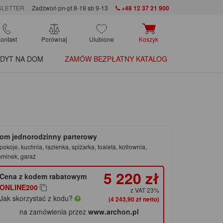
LETTER
Zadzwoń pn-pt 8-19 sb 9-13
+48 12 37 21 900
ontakt
Porównaj
Ulubione
Koszyk
DYT NA DOM
ZAMÓW BEZPŁATNY KATALOG
om jednorodzinny parterowy
pokoje, kuchnia, łazienka, spiżarka, toaleta, kotłownia,
ominek, garaż
5 220 zł
Cena z kodem rabatowym
ONLINE200
z VAT 23%
Jak skorzystać z kodu?
(4 243,90 zł netto)
na zamówienia przez
www.archon.pl