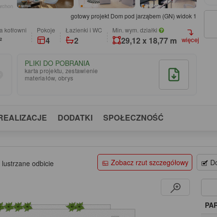
gotowy projekt Dom pod jarząbem (GN) widok 1
a kotłowni
pokoje
łazienki i WC
Min. wym. działki
²
4
2
29,12 x 18,77 m
więcej
PLIKI DO POBRANIA
karta projektu, zestawienie
materiałów, obrys
REALIZACJE
DODATKI
SPOŁECZNOŚĆ
Zobacz rzut szczegółowy
Do
 lustrzane odbicie
PA