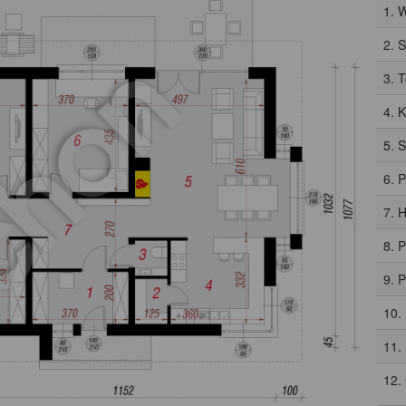
1. 
2. 
3. 
4. 
5. 
6. 
7. H
8. 
9. 
10.
11.
12.