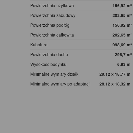
Powierzchnia użytkowa
156,92
m²
Powierzchnia zabudowy
202,65
m²
Powierzchnia podłóg
156,92
m²
Powierzchnia całkowita
202,65
m²
Kubatura
998,69
m³
Powierzchnia dachu
296,7
m²
Wysokość budynku
6,93
m
Minimalne wymiary działki
29,12 x 18,77
m
Minimalne wymiary po adaptacji
28,12 x 18,32
m