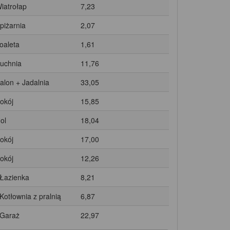
Wiatrołap
7,23
Spiżarnia
2,07
Toaleta
1,61
Kuchnia
11,76
Salon + Jadalnia
33,05
Pokój
15,85
ol
18,04
Pokój
17,00
Pokój
12,26
 Łazienka
8,21
 Kotłownia z pralnią
6,87
 Garaż
22,97