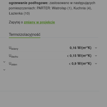
ogrzewanie podłogowe:
zastosowano w następujących
pomieszczeniach: PARTER: Wiatrołap (1), Kuchnia (4),
Łazienka (10)
Zapytaj o
zmiany w projekcie
Termoizolacyjność
U
0,16 W/(m²*K)
ściany
U
< 0,15 W/(m²*K)
dachu
]
U
< 0,9 W/(m²*K)
okien
]