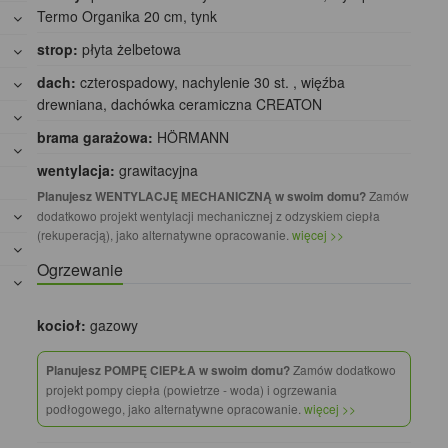
Termo Organika 20 cm, tynk
strop:
płyta żelbetowa
dach:
czterospadowy, nachylenie 30 st. , więźba
drewniana, dachówka ceramiczna CREATON
brama garażowa:
HÖRMANN
wentylacja:
grawitacyjna
Planujesz WENTYLACJĘ MECHANICZNĄ w swoim domu?
Zamów
dodatkowo projekt wentylacji mechanicznej z odzyskiem ciepła
(rekuperacją), jako alternatywne opracowanie.
więcej >>
Ogrzewanie
kocioł:
gazowy
Planujesz POMPĘ CIEPŁA w swoim domu?
Zamów dodatkowo
projekt pompy ciepła (powietrze - woda) i ogrzewania
podłogowego, jako alternatywne opracowanie.
więcej >>