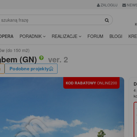
ZALOGUJ
NEWS
K
OPERA
PORADNIK
REALIZACJE
FORUM
BLOGI
KRE
ów (do 150 m2)
ąbem (GN)
ver. 2
Podobne projekty
KOD RABATOWY
ONLINE200
D
4 
k