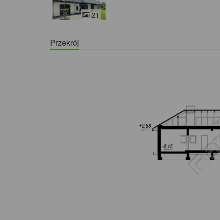
21
Przekrój