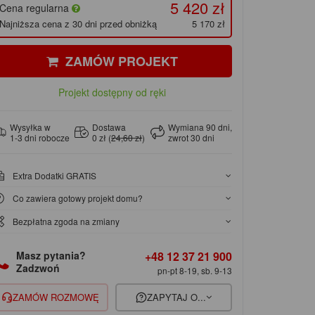
5 420 zł
Cena regularna
Najniższa cena z 30 dni przed obniżką
5 170 zł
ZAMÓW PROJEKT
Projekt dostępny od ręki
Wysyłka w
Dostawa
Wymiana 90 dni,
1-3 dni robocze
0 zł (
24,60 zł
)
zwrot 30 dni
Extra Dodatki GRATIS
Co zawiera gotowy projekt domu?
Bezpłatna zgoda na zmiany
+48 12 37 21 900
Masz pytania?
Zadzwoń
pn-pt 8-19, sb. 9-13
ZAMÓW ROZMOWĘ
ZAPYTAJ O...