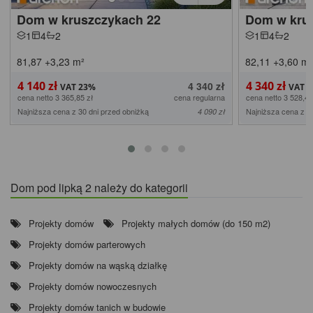
Dom w kruszczykach 22
Dom w krus
1
4
2
1
4
2
81,87
+3,23
m²
82,11
+3,60
m²
4 140 zł
4 340 zł
4 340 zł
cena netto 3 365,85 zł
cena regularna
cena netto 3 528,46
Najniższa cena z 30 dni przed obniżką
Najniższa cena z 3
4 090 zł
Dom pod lipką 2 należy do kategorii
Projekty domów
Projekty małych domów (do 150 m2)
Projekty domów parterowych
Projekty domów na wąską działkę
Projekty domów nowoczesnych
Projekty domów tanich w budowie