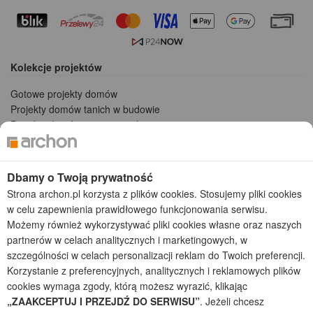
Kolekcje projektów
Gotowe projekty domów
Projekty domów tanich w budowie
Projekty domów szeregowych
Projekty małych domów (do 150 m2)
Projekty domów wielorodzinnych
Projekty domów bliźniaczych
Dbamy o Twoją prywatność
Projekty domów nowoczesnych
Strona archon.pl korzysta z plików cookies. Stosujemy pliki cookies
Projekty domów parterowych
w celu zapewnienia prawidłowego funkcjonowania serwisu.
Możemy również wykorzystywać pliki cookies własne oraz naszych
2026 © ARCHON+ Biuro Projektów - Tradycyjne i nowoczesne gotowe
partnerów w celach analitycznych i marketingowych, w
projekty domów - autorska pracownia architektoniczna założona w 1990r.
szczególności w celach personalizacji reklam do Twoich preferencji.
przez arch. Barbarę Mendel
Korzystanie z preferencyjnych, analitycznych i reklamowych plików
Z uwagi na ciągłe doskonalenie procesu powstawania projektów (zgodnie z
normą ISO 9001), prezentowane na stronie projekty domów mogą
cookies wymaga zgody, którą możesz wyrazić, klikając
nieznacznie różnić się od dokumentacji technicznej.
„ZAAKCEPTUJ I PRZEJDŹ DO SERWISU”
. Jeżeli chcesz