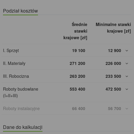
Podział kosztów
Średnie
Minimalne stawki
stawki
krajowe [zł]
krajowe [zł]
I. Sprzęt
19 100
12 900
II. Materiały
271 200
226 000
III. Robocizna
263 200
233 500
Roboty budowlane
553 400
472 500
(I+II+III)
Roboty instalacyjne
66 400
56 700
Dane do kalkulacji