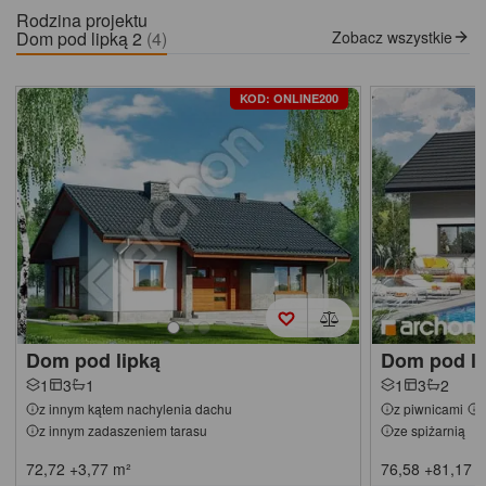
Rodzina projektu
Dom pod lipką 2
(4)
Zobacz wszystkie
KOD: ONLINE200
Dom pod lipką
Dom pod li
1
3
1
1
3
2
z innym kątem nachylenia dachu
z piwnicami
z innym zadaszeniem tarasu
ze spiżarnią
72,72
+3,77
m²
76,58
+81,17
m