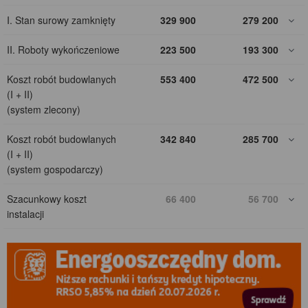
I. Stan surowy zamknięty
329 900
279 200
II. Roboty wykończeniowe
223 500
193 300
Koszt robót budowlanych
553 400
472 500
(I + II)
(system zlecony)
Koszt robót budowlanych
342 840
285 700
(I + II)
(system gospodarczy)
Szacunkowy koszt
66 400
56 700
instalacji