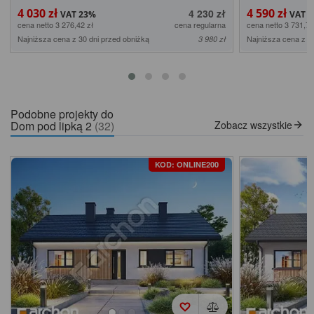
4 030 zł
4 590 zł
4 230 zł
cena netto 3 276,42 zł
cena regularna
cena netto 3 731,71
Najniższa cena z 30 dni przed obniżką
Najniższa cena z 3
3 980 zł
Podobne projekty do
Dom pod lipką 2
(32)
Zobacz wszystkie
KOD: ONLINE200