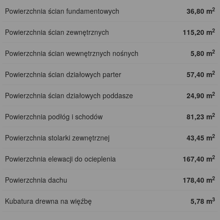
2
Powierzchnia ścian fundamentowych
36,80 m
2
Powierzchnia ścian zewnętrznych
115,20 m
2
Powierzchnia ścian wewnętrznych nośnych
5,80 m
2
Powierzchnia ścian działowych parter
57,40 m
2
Powierzchnia ścian działowych poddasze
24,90 m
2
Powierzchnia podłóg i schodów
81,23 m
2
Powierzchnia stolarki zewnętrznej
43,45 m
2
Powierzchnia elewacji do ocieplenia
167,40 m
2
Powierzchnia dachu
178,40 m
3
Kubatura drewna na więźbę
5,78 m