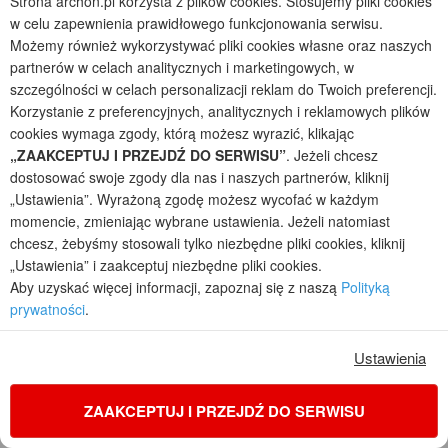
Strona archon.pl korzysta z plików cookies. Stosujemy pliki cookies
w celu zapewnienia prawidłowego funkcjonowania serwisu.
Możemy również wykorzystywać pliki cookies własne oraz naszych
partnerów w celach analitycznych i marketingowych, w
szczególności w celach personalizacji reklam do Twoich preferencji.
zdjęcie 15 z 37
zdjęcie 16 z 37
Korzystanie z preferencyjnych, analitycznych i reklamowych plików
cookies wymaga zgody, którą możesz wyrazić, klikając
„ZAAKCEPTUJ I PRZEJDŹ DO SERWISU”
. Jeżeli chcesz
dostosować swoje zgody dla nas i naszych partnerów, kliknij
„Ustawienia”. Wyrażoną zgodę możesz wycofać w każdym
momencie, zmieniając wybrane ustawienia. Jeżeli natomiast
chcesz, żebyśmy stosowali tylko niezbędne pliki cookies, kliknij
„Ustawienia” i zaakceptuj niezbędne pliki cookies.
zdjęcie 17 z 37
zdjęcie 18 z 37
Aby uzyskać więcej informacji, zapoznaj się z naszą
Polityką
prywatności
.
Ustawienia
ZAAKCEPTUJ I PRZEJDŹ DO SERWISU
zdjęcie 19 z 37
zdjęcie 20 z 37