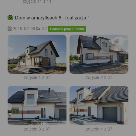
zdjęcie 11 z 11
Dom w amarylisach 5 - realizacja 1
2019-07-09
37
Podobny projekt domu
zdjęcie 1 z 37
zdjęcie 2 z 37
zdjęcie 3 z 37
zdjęcie 4 z 37