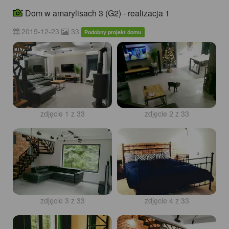
Dom w amarylisach 3 (G2) - realizacja 1
2019-12-23
33
Podobny projekt domu
zdjęcie 1 z 33
zdjęcie 2 z 33
zdjęcie 3 z 33
zdjęcie 4 z 33