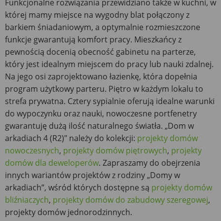
Funkcjonalne rozwiązania przewidziano także w kuchni, w
której mamy miejsce na wygodny blat połączony z
barkiem śniadaniowym, a optymalnie rozmieszczone
funkcje gwarantują komfort pracy. Mieszkańcy z
pewnością docenią obecność gabinetu na parterze,
który jest idealnym miejscem do pracy lub nauki zdalnej.
Na jego osi zaprojektowano łazienkę, która dopełnia
program użytkowy parteru. Piętro w każdym lokalu to
strefa prywatna. Cztery sypialnie oferują idealne warunki
do wypoczynku oraz nauki, nowoczesne portfenetry
gwarantuję dużą ilość naturalnego światła. „Dom w
arkadiach 4 (R2)" należy do kolekcji:
projekty domów
nowoczesnych
,
projekty domów piętrowych
,
projekty
domów dla deweloperów
. Zapraszamy do obejrzenia
innych wariantów projektów z rodziny „Domy w
arkadiach”, wśród których dostępne są
projekty domów
bliźniaczych
,
projekty domów do zabudowy szeregowej
,
projekty domów jednorodzinnych.