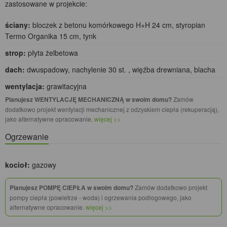
zastosowane w projekcie:
ściany:
bloczek z betonu komórkowego H+H 24 cm, styropian
Termo Organika 15 cm, tynk
strop:
płyta żelbetowa
dach:
dwuspadowy, nachylenie 30 st. , więźba drewniana, blacha
wentylacja:
grawitacyjna
Planujesz WENTYLACJĘ MECHANICZNĄ w swoim domu?
Zamów
dodatkowo projekt wentylacji mechanicznej z odzyskiem ciepła (rekuperacją),
jako alternatywne opracowanie.
więcej >>
Ogrzewanie
kocioł:
gazowy
Planujesz POMPĘ CIEPŁA w swoim domu?
Zamów dodatkowo projekt
pompy ciepła (powietrze - woda) i ogrzewania podłogowego, jako
alternatywne opracowanie.
więcej >>