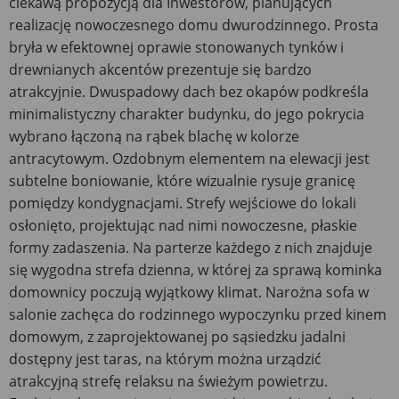
ciekawą propozycją dla Inwestorów, planujących
realizację nowoczesnego domu dwurodzinnego. Prosta
bryła w efektownej oprawie stonowanych tynków i
drewnianych akcentów prezentuje się bardzo
atrakcyjnie. Dwuspadowy dach bez okapów podkreśla
minimalistyczny charakter budynku, do jego pokrycia
wybrano łączoną na rąbek blachę w kolorze
antracytowym. Ozdobnym elementem na elewacji jest
subtelne boniowanie, które wizualnie rysuje granicę
pomiędzy kondygnacjami. Strefy wejściowe do lokali
osłonięto, projektując nad nimi nowoczesne, płaskie
formy zadaszenia. Na parterze każdego z nich znajduje
się wygodna strefa dzienna, w której za sprawą kominka
domownicy poczują wyjątkowy klimat. Narożna sofa w
salonie zachęca do rodzinnego wypoczynku przed kinem
domowym, z zaprojektowanej po sąsiedzku jadalni
dostępny jest taras, na którym można urządzić
atrakcyjną strefę relaksu na świeżym powietrzu.