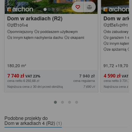
Dom w arkadiach (R2)
Dom w arka
2
10
4
2
4
2
1
pomniejszony
z poddaszem użytkowym
do zabudowy bl
z innym kątem nachylenia dachu
z okapami
z garażem 1-s
z innym kątem 
ze spiżarnią
180,20
m²
91,72
+19,70
m
7 740 zł
4 590 zł
7 940 zł
cena netto 6 292,68 zł
cena regularna
cena netto 3 731,71
Najniższa cena z 30 dni przed obniżką
Najniższa cena z 3
7 690 zł
Podobne projekty do
Dom w arkadiach 4 (R2)
(1)