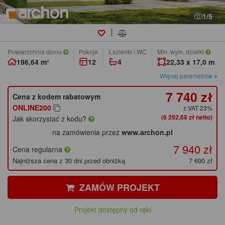
1/5
Powierzchnia domu
pokoje
łazienki i WC
Min. wym. działki
196,64 m²
12
4
22,33 x 17,0 m
Więcej parametrów
7 740 zł
Cena z kodem rabatowym
ONLINE200
z VAT 23%
(6 292,68 zł netto)
Jak skorzystać z kodu?
na zamówienia przez
www.archon.pl
7 940 zł
Cena regularna
Najniższa cena z 30 dni przed obniżką
7 690 zł
ZAMÓW PROJEKT
Projekt dostępny od ręki