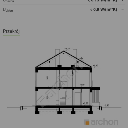
dachu
U
< 0,9 W/(m²*K)
okien
Przekrój