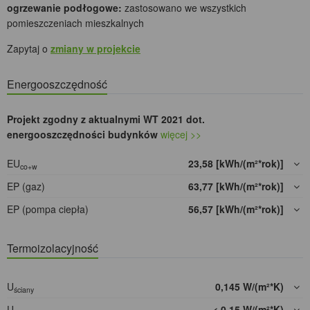
ogrzewanie podłogowe:
zastosowano we wszystkich
pomieszczeniach mieszkalnych
Zapytaj o
zmiany w projekcie
Energooszczędność
Projekt zgodny z aktualnymi WT 2021 dot.
energooszczędności budynków
więcej >>
EU
23,58 [kWh/(m²*rok)]
co+w
EP (gaz)
63,77 [kWh/(m²*rok)]
EP (pompa ciepła)
56,57 [kWh/(m²*rok)]
Termoizolacyjność
U
0,145 W/(m²*K)
ściany
U
< 0,15 W/(m²*K)