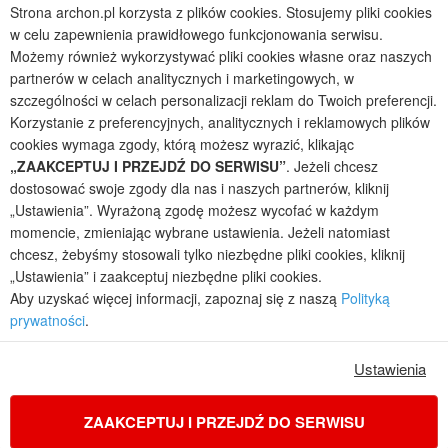
Projekty małych domów (do 150 m2)
Strona archon.pl korzysta z plików cookies. Stosujemy pliki cookies
Projekty domów wielorodzinnych
w celu zapewnienia prawidłowego funkcjonowania serwisu.
Projekty domów bliźniaczych
Możemy również wykorzystywać pliki cookies własne oraz naszych
Projekty domów nowoczesnych
partnerów w celach analitycznych i marketingowych, w
Projekty domów parterowych
szczególności w celach personalizacji reklam do Twoich preferencji.
Korzystanie z preferencyjnych, analitycznych i reklamowych plików
2026 © ARCHON+ Biuro Projektów - Tradycyjne i nowoczesne gotowe
cookies wymaga zgody, którą możesz wyrazić, klikając
projekty domów - autorska pracownia architektoniczna założona w 1990r.
„ZAAKCEPTUJ I PRZEJDŹ DO SERWISU”
. Jeżeli chcesz
przez arch. Barbarę Mendel
dostosować swoje zgody dla nas i naszych partnerów, kliknij
Z uwagi na ciągłe doskonalenie procesu powstawania projektów (zgodnie z
„Ustawienia”. Wyrażoną zgodę możesz wycofać w każdym
normą ISO 9001), prezentowane na stronie projekty domów mogą
momencie, zmieniając wybrane ustawienia. Jeżeli natomiast
nieznacznie różnić się od dokumentacji technicznej.
chcesz, żebyśmy stosowali tylko niezbędne pliki cookies, kliknij
Informujemy, iż w celu optymalizacji treści dostępnych w naszym sklepie,
„Ustawienia” i zaakceptuj niezbędne pliki cookies.
dostosowania ich do Państwa indywidualnych potrzeb korzystamy z
Aby uzyskać więcej informacji, zapoznaj się z naszą
Polityką
informacji zapisanych za pomocą plików cookies na urządzeniach
prywatności
.
końcowych użytkowników. Pliki cookies użytkownik może kontrolować za
pomocą ustawień swojej przeglądarki internetowej. Dalsze korzystanie z
naszego serwisu internetowego, bez zmiany ustawień przeglądarki
Ustawienia
internetowej oznacza, iż użytkownik akceptuje stosowanie plików cookies.
Więcej informacji zawartych jest w polityce prywatności.
ZAAKCEPTUJ I PRZEJDŹ DO SERWISU
Polityka prywatności
Regulamin sklepu internetowego
Reklamacje
Jak zmienić ustawienia cookies