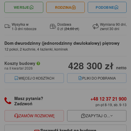
WERSJE
RODZINA
PODOBNE
Wysyłka w
Dostawa
Wymiana 90 dni,
1-3 dni robocze
0 zł (
24,60 zł
)
zwrot 30 dni
Dom dwurodzinny (jednorodzinny dwulokalowy) piętrowy
12 pokoi, 2 kuchnie, 4 łazienki, kominek
428 300 zł
Koszty budowy
netto
na II kwartał 2026
WIĘCEJ O KOSZTACH
PLIKI DO POBRANIA
+48 12 37 21 900
Masz pytania?
Zadzwoń
pn-pt 8-19, sb. 9-13
ZAMÓW ROZMOWĘ
ZAPYTAJ O...
Sprawdź kredyt na budowę