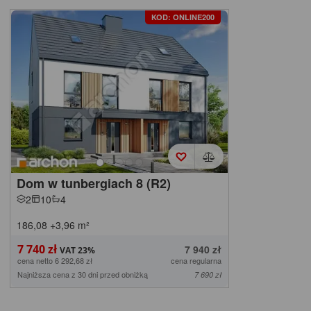
KOD: ONLINE200
Dom w tunbergiach 8 (R2)
2
10
4
186,08
+3,96
m²
7 740 zł
7 940 zł
cena netto 6 292,68 zł
cena regularna
Najniższa cena z 30 dni przed obniżką
7 690 zł