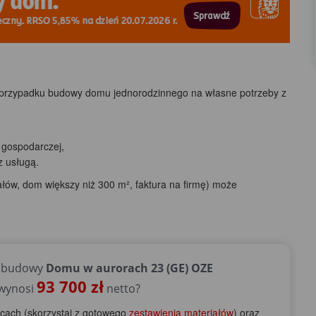
 przypadku budowy domu jednorodzinnego na własne potrzeby z
 gospodarczej,
 usługą.
łów, dom większy niż 300 m², faktura na firmę) może
e budowy
Domu w aurorach 23 (GE) OZE
93 700 zł
 wynosi
netto?
scach (skorzystaj z gotowego
zestawienia materiałów
) oraz