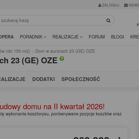
ZALOGUJ
NEWS
K
OPERA
PORADNIK
REALIZACJE
FORUM
BLOGI
KRE
ów (do 150 m2)
Dom w aurorach 23 (GE) OZE
ch 23 (GE) OZE
EALIZACJE
DODATKI
SPOŁECZNOŚĆ
 budowy domu na
II kwartał 2026!
ę wykonania kosztorysu, porównywane pozycje kosztów oraz