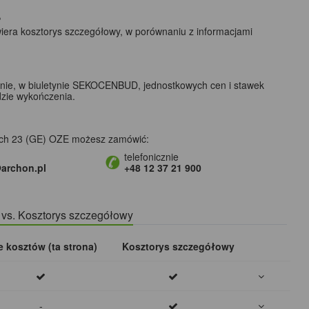
?
wiera kosztorys szczegółowy, w porównaniu z informacjami
lnie, w biuletynie SEKOCENBUD, jednostkowych cen i stawek
dzie wykończenia.
ach 23 (GE) OZE możesz zamówić:
telefonicznie
archon.pl
+48 12 37 21 900
) vs. Kosztorys szczegółowy
e kosztów (ta strona)
Kosztorys szczegółowy
-