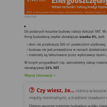
REKLAMA
Do podanych kosztów budowy należy doliczyć VAT. W
firmą budowlaną zwykle obowiązuje
stawka 8%
, jeśli:
dom nie przekracza 300 m² powierzchni użytkowej,
budowa nie jest prowadzona w ramach działalności
materiały są fakturowane przez wykonawcę razem z
W innych przypadkach (np. samodzielny zakup materia
obowiązywać
23% VAT
.
Więcej informacji
Czy wiesz, że...
różnica w koszci
między minimalnymi, a średnimi stawkami
Dlatego wyceniaj materiały budowlane w kilku miej