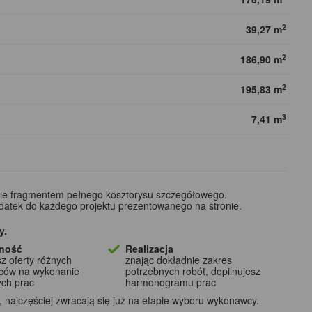
2
39,27 m
2
186,90 m
2
195,83 m
3
7,41 m
wie fragmentem pełnego kosztorysu szczegółowego.
odatek do każdego projektu prezentowanego na stronie.
y.
ność
Realizacja
z oferty różnych
znając dokładnie zakres
ców na wykonanie
potrzebnych robót, dopilnujesz
ych prac
harmonogramu prac
najczęściej zwracają się już na etapie wyboru wykonawcy.