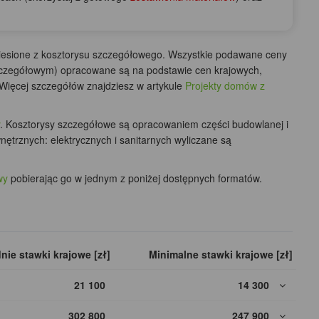
niesione z kosztorysu szczegółowego. Wszystkie podawane ceny
 szczegółowym) opracowane są na podstawie cen krajowych,
Więcej szczegółów znajdziesz w artykule
Projekty domów z
. Kosztorysy szczegółowe są opracowaniem części budowlanej i
ewnętrznych: elektrycznych i sanitarnych wyliczane są
wy
pobierając go w jednym z poniżej dostępnych formatów.
nie stawki krajowe [zł]
Minimalne stawki krajowe [zł]
21 100
14 300
302 800
247 900