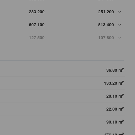
283 200
251 200
607 100
513 400
127 500
107 800
2
36,80 m
2
133,20 m
2
28,10 m
2
22,00 m
2
90,10 m
2
176,19 m