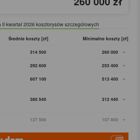
260 000 zł
a II kwartał 2026 kosztorysów szczegółowych
Średnie koszty [zł]
Minimalne koszty [zł]
314 500
260 000
292 600
253 400
607 100
513 400
380 540
312 440
127 500
107 800