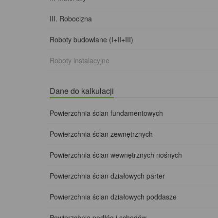
III. Robocizna
Roboty budowlane (I+II+III)
Roboty instalacyjne
Dane do kalkulacji
Powierzchnia ścian fundamentowych
Powierzchnia ścian zewnętrznych
Powierzchnia ścian wewnętrznych nośnych
Powierzchnia ścian działowych parter
Powierzchnia ścian działowych poddasze
Powierzchnia podłóg i schodów