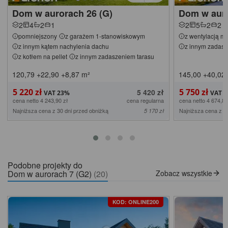
Dom w aurorach 26 (G)
Dom w auro
2
4
2
1
2
5
2
2
pomniejszony
z garażem 1-stanowiskowym
z wentylacją m
z innym kątem nachylenia dachu
z innym zadasz
z kotłem na pellet
z innym zadaszeniem tarasu
120,79
+22,90
+8,87
m²
145,00
+40,02
5 220 zł
5 750 zł
5 420 zł
cena netto 4 243,90 zł
cena regularna
cena netto 4 674,80
Najniższa cena z 30 dni przed obniżką
Najniższa cena z 3
5 170 zł
Podobne projekty do
Dom w aurorach 7 (G2)
(20)
Zobacz wszystkie
KOD: ONLINE200