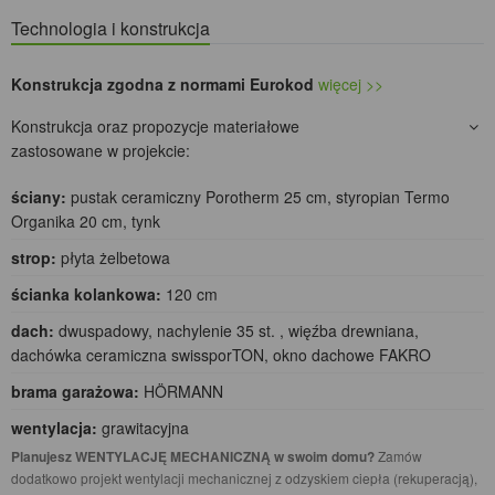
Technologia i konstrukcja
Konstrukcja zgodna z normami Eurokod
więcej >>
Konstrukcja oraz propozycje materiałowe
zastosowane w projekcie:
ściany:
pustak ceramiczny Porotherm 25 cm, styropian Termo
Organika 20 cm, tynk
strop:
płyta żelbetowa
ścianka kolankowa:
120 cm
dach:
dwuspadowy, nachylenie 35 st. , więźba drewniana,
dachówka ceramiczna swissporTON, okno dachowe FAKRO
brama garażowa:
HÖRMANN
wentylacja:
grawitacyjna
Planujesz WENTYLACJĘ MECHANICZNĄ w swoim domu?
Zamów
dodatkowo projekt wentylacji mechanicznej z odzyskiem ciepła (rekuperacją),