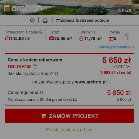
1/20
Zobacz lustrzane odbicie
Powierzchnia domu
Garaż
Kotłownia
pokoje
łazien
145,93 m²
35,66 m²
11,78 m²
5
2
Więcej parametrów
5 650 zł
Cena z kodem rabatowym
ONLINE200
z VAT 23%
(4 593,50 zł netto)
Jak skorzystać z kodu?
na zamówienia przez
www.archon.pl
5 850 zł
Cena regularna
Najniższa cena z 30 dni przed obniżką
5 600 zł
ZAMÓW PROJEKT
Projekt dostępny od ręki