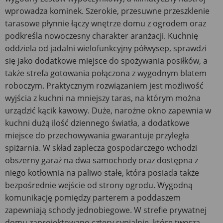
wprowadza kominek. Szerokie, przesuwne przeszklenie
tarasowe płynnie łączy wnętrze domu z ogrodem oraz
podkreśla nowoczesny charakter aranżacji. Kuchnię
oddziela od jadalni wielofunkcyjny półwysep, sprawdzi
się jako dodatkowe miejsce do spożywania posiłków, a
także strefa gotowania połączona z wygodnym blatem
roboczym. Praktycznym rozwiązaniem jest możliwość
wyjścia z kuchni na mniejszy taras, na którym można
urządzić kącik kawowy. Duże, narożne okno zapewnia w
kuchni dużą ilość dziennego światła, a dodatkowe
miejsce do przechowywania gwarantuje przyległa
spiżarnia. W skład zaplecza gospodarczego wchodzi
obszerny garaż na dwa samochody oraz dostępna z
niego kotłownia na paliwo stałe, która posiada także
bezpośrednie wejście od strony ogrodu. Wygodną
komunikację pomiędzy parterem a poddaszem
zapewniają schody jednobiegowe. W strefie prywatnej
domu zaprojektowano cztery sypialnie, które tworzą