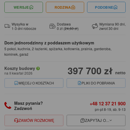
WERSJE
RODZINA
PODOBNE
Wysyłka w
Dostawa
Wymiana 90 dni,
1-3 dni robocze
0 zł (
24,60 zł
)
zwrot 30 dni
Dom jednorodzinny z poddaszem użytkowym
5 pokoi, kuchnia, 2 łazienki, spiżarka, kotłownia, pralnia, garderoba,
kominek, garaż
397 700 zł
Koszty budowy
netto
na II kwartał 2026
WIĘCEJ O KOSZTACH
PLIKI DO POBRANIA
+48 12 37 21 900
Masz pytania?
Zadzwoń
pn-pt 8-19, sb. 9-13
ZAMÓW ROZMOWĘ
ZAPYTAJ O...