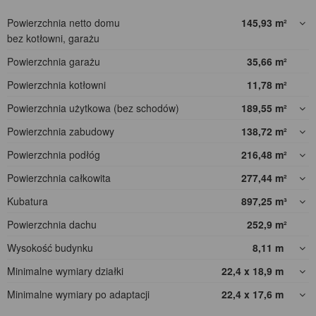
Powierzchnia netto domu
145,93
m²
bez kotłowni, garażu
Powierzchnia garażu
35,66
m²
Powierzchnia kotłowni
11,78
m²
Powierzchnia użytkowa (bez schodów)
189,55
m²
Powierzchnia zabudowy
138,72
m²
Powierzchnia podłóg
216,48
m²
Powierzchnia całkowita
277,44
m²
Kubatura
897,25
m³
Powierzchnia dachu
252,9
m²
Wysokość budynku
8,11
m
Minimalne wymiary działki
22,4 x 18,9
m
Minimalne wymiary po adaptacji
22,4 x 17,6
m