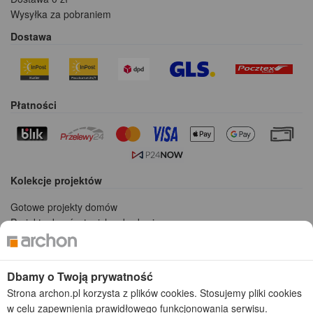
Wysyłka za pobraniem
Dostawa
Płatności
Kolekcje projektów
Gotowe projekty domów
Projekty domów tanich w budowie
Projekty domów szeregowych
Projekty małych domów (do 150 m2)
Projekty domów wielorodzinnych
Dbamy o Twoją prywatność
Projekty domów bliźniaczych
Strona archon.pl korzysta z plików cookies. Stosujemy pliki cookies
Projekty domów nowoczesnych
w celu zapewnienia prawidłowego funkcjonowania serwisu.