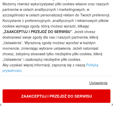
Projekty domów parterowych
Możemy również wykorzystywać pliki cookies własne oraz naszych
partnerów w celach analitycznych i marketingowych, w
2026 © ARCHON+ Biuro Projektów - Tradycyjne i nowoczesne gotowe
szczególności w celach personalizacji reklam do Twoich preferencji.
projekty domów - autorska pracownia architektoniczna założona w 1990r.
Korzystanie z preferencyjnych, analitycznych i reklamowych plików
przez arch. Barbarę Mendel
cookies wymaga zgody, którą możesz wyrazić, klikając
Z uwagi na ciągłe doskonalenie procesu powstawania projektów (zgodnie z
normą ISO 9001), prezentowane na stronie projekty domów mogą
„ZAAKCEPTUJ I PRZEJDŹ DO SERWISU”
. Jeżeli chcesz
nieznacznie różnić się od dokumentacji technicznej.
dostosować swoje zgody dla nas i naszych partnerów, kliknij
„Ustawienia”. Wyrażoną zgodę możesz wycofać w każdym
Informujemy, iż w celu optymalizacji treści dostępnych w naszym sklepie,
dostosowania ich do Państwa indywidualnych potrzeb korzystamy z
momencie, zmieniając wybrane ustawienia. Jeżeli natomiast
informacji zapisanych za pomocą plików cookies na urządzeniach
chcesz, żebyśmy stosowali tylko niezbędne pliki cookies, kliknij
końcowych użytkowników. Pliki cookies użytkownik może kontrolować za
„Ustawienia” i zaakceptuj niezbędne pliki cookies.
pomocą ustawień swojej przeglądarki internetowej. Dalsze korzystanie z
Aby uzyskać więcej informacji, zapoznaj się z naszą
Polityką
naszego serwisu internetowego, bez zmiany ustawień przeglądarki
prywatności
.
internetowej oznacza, iż użytkownik akceptuje stosowanie plików cookies.
Więcej informacji zawartych jest w polityce prywatności.
Ustawienia
Polityka prywatności
Regulamin sklepu internetowego
Reklamacje
Jak zmienić ustawienia cookies
ZAAKCEPTUJ I PRZEJDŹ DO SERWISU