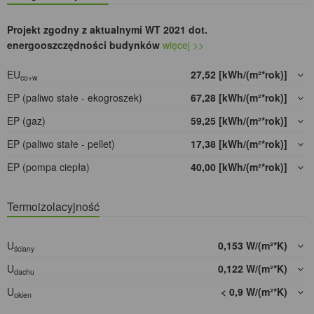
Projekt zgodny z aktualnymi WT 2021 dot.
energooszczędności budynków
więcej >>
EU
27,52 [kWh/(m²*rok)]
co+w
EP (paliwo stałe - ekogroszek)
67,28 [kWh/(m²*rok)]
EP (gaz)
59,25 [kWh/(m²*rok)]
EP (paliwo stałe - pellet)
17,38 [kWh/(m²*rok)]
EP (pompa ciepła)
40,00 [kWh/(m²*rok)]
Termoizolacyjność
U
0,153 W/(m²*K)
ściany
U
0,122 W/(m²*K)
dachu
U
< 0,9 W/(m²*K)
okien