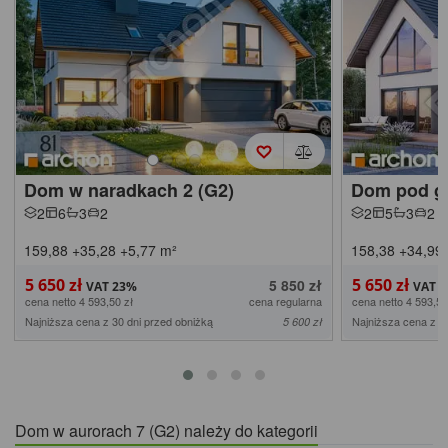
Dom w naradkach 2 (G2)
Dom pod gl
2
6
3
2
2
5
3
2
159,88
+35,28
+5,77
m²
158,38
+34,99
5 650 zł
5 650 zł
5 850 zł
cena netto 4 593,50 zł
cena regularna
cena netto 4 593,50
Najniższa cena z 30 dni przed obniżką
Najniższa cena z 3
5 600 zł
Dom w aurorach 7 (G2) należy do kategorii