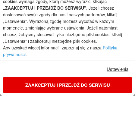
cookies wymaga zgody, którą możesz wyrazić, klikając
przez arch. Barbarę Mendel
„ZAAKCEPTUJ I PRZEJDŹ DO SERWISU”
. Jeżeli chcesz
Z uwagi na ciągłe doskonalenie procesu powstawania projektów (zgodnie z
dostosować swoje zgody dla nas i naszych partnerów, kliknij
normą ISO 9001), prezentowane na stronie projekty domów mogą
„Ustawienia”. Wyrażoną zgodę możesz wycofać w każdym
nieznacznie różnić się od dokumentacji technicznej.
momencie, zmieniając wybrane ustawienia. Jeżeli natomiast
Informujemy, iż w celu optymalizacji treści dostępnych w naszym sklepie,
chcesz, żebyśmy stosowali tylko niezbędne pliki cookies, kliknij
dostosowania ich do Państwa indywidualnych potrzeb korzystamy z
„Ustawienia” i zaakceptuj niezbędne pliki cookies.
informacji zapisanych za pomocą plików cookies na urządzeniach
końcowych użytkowników. Pliki cookies użytkownik może kontrolować za
Aby uzyskać więcej informacji, zapoznaj się z naszą
Polityką
pomocą ustawień swojej przeglądarki internetowej. Dalsze korzystanie z
prywatności
.
naszego serwisu internetowego, bez zmiany ustawień przeglądarki
internetowej oznacza, iż użytkownik akceptuje stosowanie plików cookies.
Ustawienia
Więcej informacji zawartych jest w polityce prywatności.
Polityka prywatności
Regulamin sklepu internetowego
Reklamacje
Jak zmienić ustawienia cookies
ZAAKCEPTUJ I PRZEJDŹ DO SERWISU
KONTAKT
ZAMÓW PROJEKT