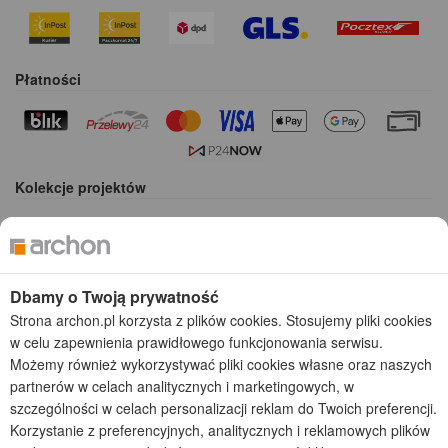
Płatności
Kolekcje projektów
Gotowe projekty domów
Projekty domów tanich w budowie
Projekty domów szeregowych
Projekty małych domów (do 150 m2)
Dbamy o Twoją prywatność
Projekty domów wielorodzinnych
Strona archon.pl korzysta z plików cookies. Stosujemy pliki cookies
Projekty domów bliźniaczych
w celu zapewnienia prawidłowego funkcjonowania serwisu.
Projekty domów nowoczesnych
Możemy również wykorzystywać pliki cookies własne oraz naszych
Projekty domów parterowych
partnerów w celach analitycznych i marketingowych, w
szczególności w celach personalizacji reklam do Twoich preferencji.
2026 © ARCHON+ Biuro Projektów - Tradycyjne i nowoczesne gotowe
Korzystanie z preferencyjnych, analitycznych i reklamowych plików
projekty domów - autorska pracownia architektoniczna założona w 1990r.