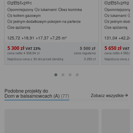
2
5
2
1
2
5
2
2
pomniejszony
z lukarnami
bez kominka
pomniejszony
z kotłem gazowym
z lukarnami
z jednym dodatkowym pokojem na parterze
z jednym dodat
ze spiżarnią
ze spiżarnią
125,72
+18,91
+17,37
+7,25
m²
131,04
+42,24
5 300 zł
5 650 zł
5 500 zł
cena netto 4 308,94 zł
cena regularna
cena netto 4 593,50
Najniższa cena z 30 dni przed obniżką
Najniższa cena z 3
5 250 zł
Podobne projekty do
Dom w balsamowcach (A)
(77)
Zobacz wszystkie