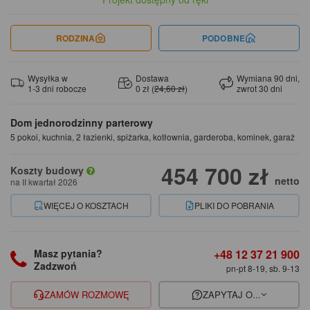
RODZINA
PODOBNE
Wysyłka w
Dostawa
Wymiana 90 dni,
1-3 dni robocze
0 zł (
24,60 zł
)
zwrot 30 dni
Dom jednorodzinny parterowy
5 pokoi, kuchnia, 2 łazienki, spiżarka, kotłownia, garderoba, kominek, garaż
454 700 zł
Koszty budowy
netto
na II kwartał 2026
WIĘCEJ O KOSZTACH
PLIKI DO POBRANIA
+48 12 37 21 900
Masz pytania?
Zadzwoń
pn-pt 8-19, sb. 9-13
ZAMÓW ROZMOWĘ
ZAPYTAJ O...