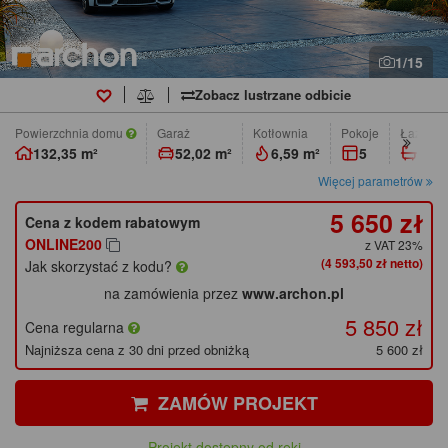
1/15
Zobacz lustrzane odbicie
Powierzchnia domu
Garaż
Kotłownia
pokoje
łazienk
132,35 m²
52,02 m²
6,59 m²
5
2
Więcej parametrów
5 650 zł
Cena z kodem rabatowym
ONLINE200
z VAT 23%
(4 593,50 zł netto)
Jak skorzystać z kodu?
na zamówienia przez
www.archon.pl
5 850 zł
Cena regularna
Najniższa cena z 30 dni przed obniżką
5 600 zł
ZAMÓW PROJEKT
Projekt dostępny od ręki