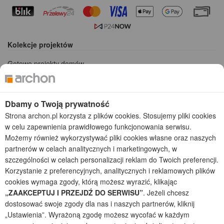
Kolekcje projektów
Gotowe projekty domów
Projekty domów tanich w budowie
Projekty domów szeregowych
Projekty małych domów (do 150 m2)
Dbamy o Twoją prywatność
Projekty domów wielorodzinnych
Strona archon.pl korzysta z plików cookies. Stosujemy pliki cookies
Projekty domów bliźniaczych
w celu zapewnienia prawidłowego funkcjonowania serwisu.
Projekty domów nowoczesnych
Możemy również wykorzystywać pliki cookies własne oraz naszych
Projekty domów parterowych
partnerów w celach analitycznych i marketingowych, w
szczególności w celach personalizacji reklam do Twoich preferencji.
2026 © ARCHON+ Biuro Projektów - Tradycyjne i nowoczesne gotowe
Korzystanie z preferencyjnych, analitycznych i reklamowych plików
projekty domów - autorska pracownia architektoniczna założona w 1990r.
przez arch. Barbarę Mendel
cookies wymaga zgody, którą możesz wyrazić, klikając
Z uwagi na ciągłe doskonalenie procesu powstawania projektów (zgodnie z
„ZAAKCEPTUJ I PRZEJDŹ DO SERWISU”
. Jeżeli chcesz
normą ISO 9001), prezentowane na stronie projekty domów mogą
dostosować swoje zgody dla nas i naszych partnerów, kliknij
nieznacznie różnić się od dokumentacji technicznej.
„Ustawienia”. Wyrażoną zgodę możesz wycofać w każdym
Informujemy, iż w celu optymalizacji treści dostępnych w naszym sklepie,