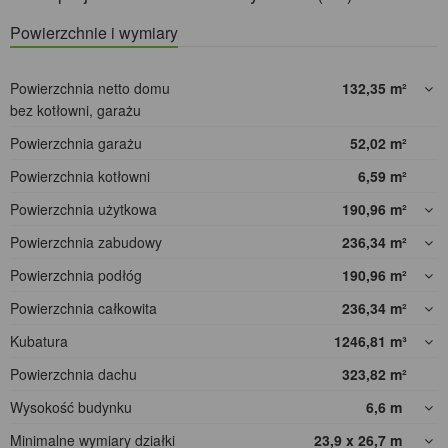
Powierzchnie i wymiary
Powierzchnia netto domu
132,35
m²
bez kotłowni, garażu
Powierzchnia garażu
52,02
m²
Powierzchnia kotłowni
6,59
m²
Powierzchnia użytkowa
190,96
m²
Powierzchnia zabudowy
236,34
m²
Powierzchnia podłóg
190,96
m²
Powierzchnia całkowita
236,34
m²
Kubatura
1246,81
m³
Powierzchnia dachu
323,82
m²
Wysokość budynku
6,6
m
Minimalne wymiary działki
23,9 x 26,7
m