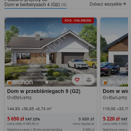
Dom w berberysach 4 (G2)
(4)
Zobacz wszystkie
KOD: ONLINE200
Dom w przebiśniegach 9 (G2)
Dom w widl
1
5
3
2
1
4
2
2
144,93
+36,65
+6,74
m²
119,00
+33,75
5 650 zł
5 220 zł
5 850 zł
cena netto 4 593,50 zł
cena regularna
cena netto 4 243,90
Najniższa cena z 30 dni przed obniżką
Najniższa cena z 3
5 600 zł