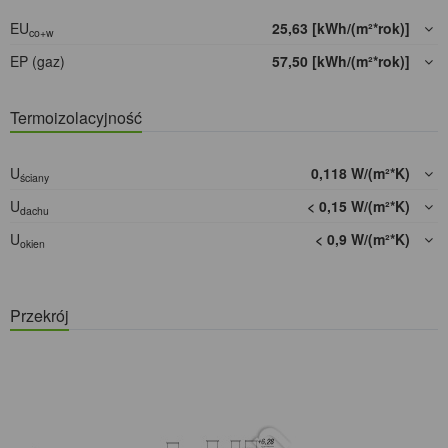
EU
25,63 [kWh/(m²*rok)]
co+w
EP (gaz)
57,50 [kWh/(m²*rok)]
Termoizolacyjność
U
0,118 W/(m²*K)
ściany
U
< 0,15 W/(m²*K)
dachu
U
< 0,9 W/(m²*K)
okien
Przekrój