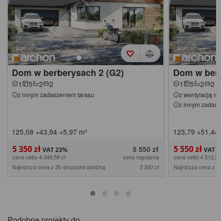
Dom w berberysach 2 (G2)
Dom w berb
1
5
2
2
1
5
2
2
z innym zadaszeniem tarasu
z wentylacją m
z innym zadasz
125,08
+43,94
+5,97
m²
123,79
+51,44
5 350 zł
5 550 zł
5 550 zł
cena netto 4 349,59 zł
cena regularna
cena netto 4 512,20
Najniższa cena z 30 dni przed obniżką
Najniższa cena z 3
5 300 zł
Podobne projekty do