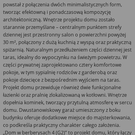
powstał z połączenia dwóch minimalistycznych form,
tworząc efektowną i ponadczasową kompozycję
architektoniczną. Wnętrze projektu domu zostało
starannie przemyślane – centralnym punktem strefy
dziennej jest przestronny salon o powierzchni powyżej
30 m², połączony z dużą kuchnią z wyspą oraz praktyczną
spiżarnią. Naturalnym przedłużeniem części dziennej jest
taras, idealny do wypoczynku na świeżym powietrzu. W
części prywatnej zaprojektowano cztery komfortowe
pokoje, w tym sypialnię rodziców z garderobą oraz
pokoje dziecięce z bezpośrednim wyjściem na taras.
Projekt domu przewiduje również dwie funkcjonalne
łazienki oraz pralnię zlokalizowaną w kotłowni. Wnętrze
dopełnia kominek, tworzący przytulną atmosferę w sercu
domu. Dwustanowiskowy garaż umieszczony z boku
budynku oferuje dodatkowe miejsce do majsterkowania,
co podkreśla praktyczny charakter całego założenia.
„Dom w berberysach 4 (G2)” to projekt domu, który łączy