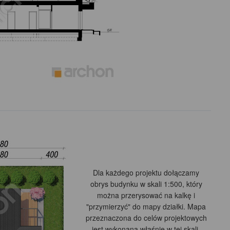
Dla każdego projektu dołączamy
obrys budynku w skali 1:500, który
można przerysować na kalkę i
"przymierzyć" do mapy działki. Mapa
przeznaczona do celów projektowych
jest wykonana właśnie w tej skali.