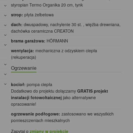
styropian Termo Organika 20 cm, tynk
strop:
płyta żelbetowa
dach:
dwuspadowy, nachylenie 30 st. , więźba drewniana,
dachówka ceramiczna CREATON
brama garażowa:
HÖRMANN
wentylacja:
mechaniczna z odzyskiem ciepła
(rekuperacja)
Ogrzewanie
kocioł:
pompa ciepła
Dodatkowo do projektu dołączamy
GRATIS projekt
instalacji fotowoltaicznej
jako alternatywne
opracowanie!
ogrzewanie podłogowe:
zastosowano we wszystkich
pomieszczeniach mieszkalnych
Zapytaj o
zmiany w projekcie