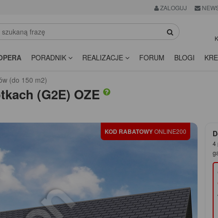
ZALOGUJ
NEWS
K
OPERA
PORADNIK
REALIZACJE
FORUM
BLOGI
KRE
ów (do 150 m2)
tkach (G2E) OZE
KOD RABATOWY
ONLINE200
D
4 
g