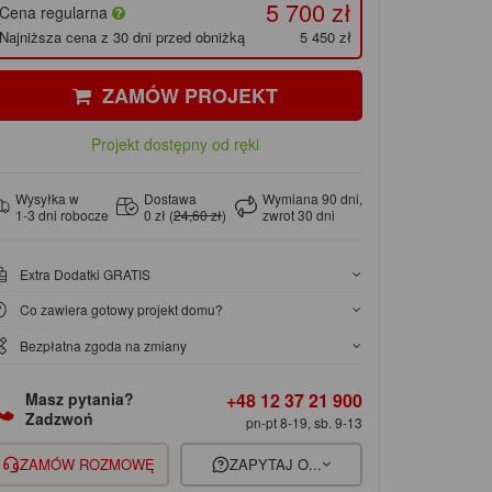
5 700 zł
Cena regularna
Najniższa cena z 30 dni przed obniżką
5 450 zł
ZAMÓW PROJEKT
Projekt dostępny od ręki
Wysyłka w
Dostawa
Wymiana 90 dni,
1-3 dni robocze
0 zł (
24,60 zł
)
zwrot 30 dni
Extra Dodatki GRATIS
Co zawiera gotowy projekt domu?
Bezpłatna zgoda na zmiany
+48 12 37 21 900
Masz pytania?
Zadzwoń
pn-pt 8-19, sb. 9-13
ZAMÓW ROZMOWĘ
ZAPYTAJ O...