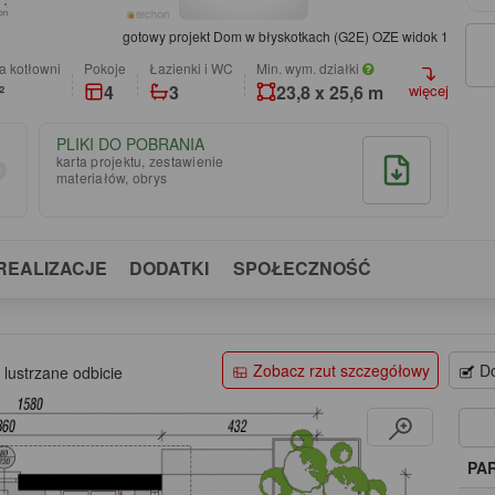
gotowy projekt Dom w błyskotkach (G2E) OZE widok 1
a kotłowni
pokoje
łazienki i WC
Min. wym. działki
²
4
3
23,8 x 25,6 m
więcej
PLIKI DO POBRANIA
karta projektu, zestawienie
materiałów, obrys
REALIZACJE
DODATKI
SPOŁECZNOŚĆ
Zobacz rzut szczegółowy
Do
 lustrzane odbicie
PA