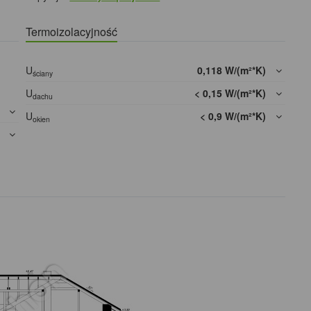
Termoizolacyjność
U
0,118 W/(m²*K)
ściany
U
< 0,15 W/(m²*K)
dachu
]
U
< 0,9 W/(m²*K)
okien
]