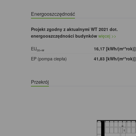
Energooszczędność
Projekt zgodny z aktualnymi WT 2021 dot.
energooszczędności budynków
więcej >>
EU
16,17 [kWh/(m²*rok)
co+w
EP (pompa ciepła)
41,83 [kWh/(m²*rok)
Przekrój