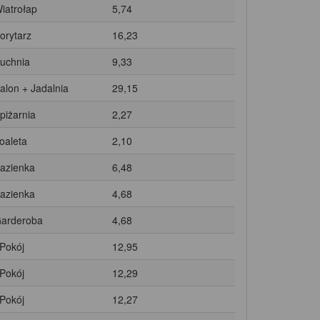
Wiatrołap
5,74
Korytarz
16,23
Kuchnia
9,33
Salon + Jadalnia
29,15
Spiżarnia
2,27
Toaleta
2,10
Łazienka
6,48
Łazienka
4,68
Garderoba
4,68
 Pokój
12,95
 Pokój
12,29
 Pokój
12,27