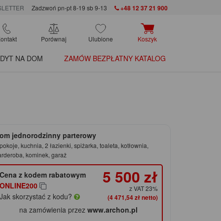
LETTER
Zadzwoń pn-pt 8-19 sb 9-13
+48 12 37 21 900
ontakt
Porównaj
Ulubione
Koszyk
DYT NA DOM
ZAMÓW BEZPŁATNY KATALOG
om jednorodzinny parterowy
pokoje, kuchnia, 2 łazienki, spiżarka, toaleta, kotłownia,
arderoba, kominek, garaż
5 500 zł
Cena z kodem rabatowym
ONLINE200
z VAT 23%
Jak skorzystać z kodu?
(4 471,54 zł netto)
na zamówienia przez
www.archon.pl