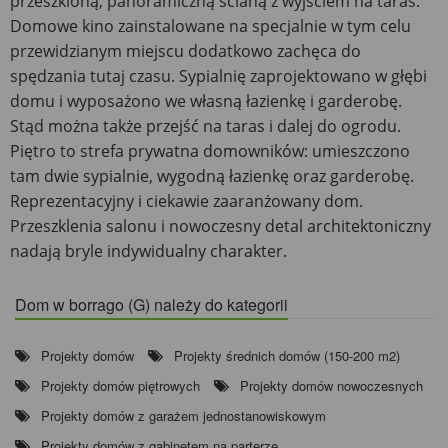
przeszkloną, panoramiczną ścianą z wyjściem na taras.
Domowe kino zainstalowane na specjalnie w tym celu
przewidzianym miejscu dodatkowo zachęca do
spędzania tutaj czasu. Sypialnię zaprojektowano w głębi
domu i wyposażono we własną łazienkę i garderobę.
Stąd można także przejść na taras i dalej do ogrodu.
Piętro to strefa prywatna domowników: umieszczono
tam dwie sypialnie, wygodną łazienkę oraz garderobę.
Reprezentacyjny i ciekawie zaaranżowany dom.
Przeszklenia salonu i nowoczesny detal architektoniczny
nadają bryle indywidualny charakter.
Dom w borrago (G) należy do kategorii
Projekty domów
Projekty średnich domów (150-200 m2)
Projekty domów piętrowych
Projekty domów nowoczesnych
Projekty domów z garażem jednostanowiskowym
Projekty domów z gabinetem na parterze