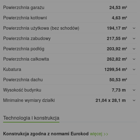
Powierzchnia garażu
24,53
m²
Powierzchnia kotłowni
4,63
m²
Powierzchnia użytkowa (bez schodów)
194,17
m²
Powierzchnia zabudowy
217,55
m²
Powierzchnia podłóg
203,92
m²
Powierzchnia całkowita
262,82
m²
Kubatura
1299,54
m³
Powierzchnia dachu
50,53
m²
Wysokość budynku
7,73
m
Minimalne wymiary działki
21,04 x 28,1
m
Technologia i konstrukcja
Konstrukcja zgodna z normami Eurokod
więcej >>