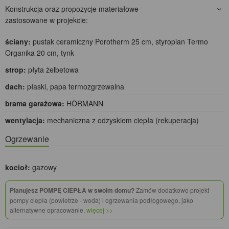
Konstrukcja oraz propozycje materiałowe
zastosowane w projekcie:
ściany:
pustak ceramiczny Porotherm 25 cm, styropian Termo
Organika 20 cm, tynk
strop:
płyta żelbetowa
dach:
płaski, papa termozgrzewalna
brama garażowa:
HÖRMANN
wentylacja:
mechaniczna z odzyskiem ciepła (rekuperacja)
Ogrzewanie
kocioł:
gazowy
Planujesz POMPĘ CIEPŁA w swoim domu?
Zamów dodatkowo projekt
pompy ciepła (powietrze - woda) i ogrzewania podłogowego, jako
alternatywne opracowanie.
więcej >>