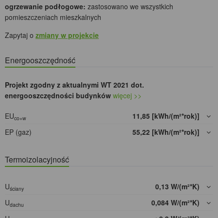
ogrzewanie podłogowe:
zastosowano we wszystkich
pomieszczeniach mieszkalnych
Zapytaj o
zmiany w projekcie
Energooszczędność
Projekt zgodny z aktualnymi WT 2021 dot.
energooszczędności budynków
więcej >>
EU
11,85 [kWh/(m²*rok)]
co+w
EP (gaz)
55,22 [kWh/(m²*rok)]
Termoizolacyjność
U
0,13 W/(m²*K)
ściany
U
0,084 W/(m²*K)
dachu