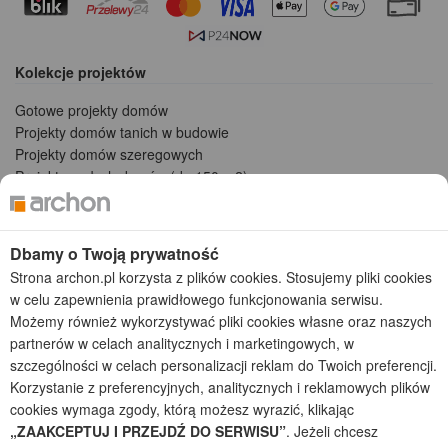
Kolekcje projektów
Gotowe projekty domów
Projekty domów tanich w budowie
Projekty domów szeregowych
Projekty małych domów (do 150 m2)
Projekty domów wielorodzinnych
Projekty domów bliźniaczych
Projekty domów nowoczesnych
Dbamy o Twoją prywatność
Projekty domów parterowych
Strona archon.pl korzysta z plików cookies. Stosujemy pliki cookies
w celu zapewnienia prawidłowego funkcjonowania serwisu.
2026 © ARCHON+ Biuro Projektów - Tradycyjne i nowoczesne gotowe
Możemy również wykorzystywać pliki cookies własne oraz naszych
projekty domów - autorska pracownia architektoniczna założona w 1990r.
partnerów w celach analitycznych i marketingowych, w
przez arch. Barbarę Mendel
Z uwagi na ciągłe doskonalenie procesu powstawania projektów (zgodnie z
szczególności w celach personalizacji reklam do Twoich preferencji.
normą ISO 9001), prezentowane na stronie projekty domów mogą
Korzystanie z preferencyjnych, analitycznych i reklamowych plików
nieznacznie różnić się od dokumentacji technicznej.
cookies wymaga zgody, którą możesz wyrazić, klikając
„ZAAKCEPTUJ I PRZEJDŹ DO SERWISU”
. Jeżeli chcesz
Informujemy, iż w celu optymalizacji treści dostępnych w naszym sklepie,