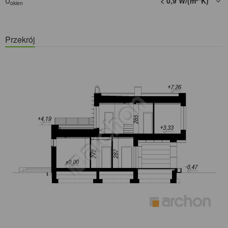
U
< 0,9 W/(m²*K)
okien
Przekrój