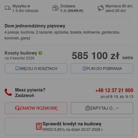
Wysyłka w
Dostawa
Wymiana 90 dni,
1-3 dni robocze
0 zł (
24,60 zł
)
zwrot 30 dni
Dom jednorodzinny piętrowy
4 pokoje, kuchnia, 2 łazienki, spiżarka, toaleta, kotłownia, garderoba,
kominek, garaż
585 100 zł
Koszty budowy
netto
na II kwartał 2026
WIĘCEJ O KOSZTACH
PLIKI DO POBRANIA
+48 12 37 21 900
Masz pytania?
Zadzwoń
pn-pt 8-19, sb. 9-13
ZAMÓW ROZMOWĘ
ZAPYTAJ O...
Sprawdź kredyt na budowę
RRSO 5,85% na dzień 20.07.2026 r.