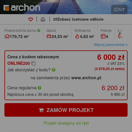
1/7
Zobacz lustrzane odbicie
Powierzchnia domu
Garaż
Kotłownia
pokoje
łazienk
170,72 m²
24,53 m²
4,63 m²
4
3
Więcej parametrów
6 000 zł
Cena z kodem rabatowym
ONLINE200
z VAT 23%
(4 878,05 zł netto)
Jak skorzystać z kodu?
na zamówienia przez
www.archon.pl
6 200 zł
Cena regularna
Najniższa cena z 30 dni przed obniżką
5 950 zł
ZAMÓW PROJEKT
Projekt dostępny od ręki