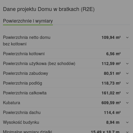
Dane projektu Domu w bratkach (R2E)
Powierzchnie i wymiary
Powierzchnia netto domu
109,94
m²
bez kotłowni
Powierzchnia kotłowni
6,56
m²
Powierzchnia użytkowa (bez schodów)
112,59
m²
Powierzchnia zabudowy
80,51
m²
Powierzchnia podłóg
118,73
m²
Powierzchnia całkowita
161,02
m²
Kubatura
609,59
m³
Powierzchnia dachu
114,4
m²
Wysokość budynku
8,94
m
Minimalne wymiary działki
15,49 x 18,7
m