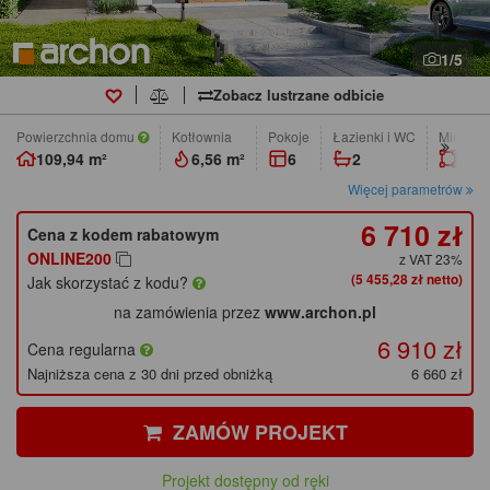
1/5
Zobacz lustrzane odbicie
Powierzchnia domu
Kotłownia
pokoje
łazienki i WC
Min. wym
109,94 m²
6,56 m²
6
2
15,4
Więcej parametrów
6 710 zł
Cena z kodem rabatowym
ONLINE200
z VAT 23%
(5 455,28 zł netto)
Jak skorzystać z kodu?
na zamówienia przez
www.archon.pl
6 910 zł
Cena regularna
Najniższa cena z 30 dni przed obniżką
6 660 zł
ZAMÓW PROJEKT
Projekt dostępny od ręki