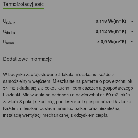
Termoizolacyjność
U
0,118 W/(m²*K)
ściany
U
0,112 W/(m²*K)
dachu
U
< 0,9 W/(m²*K)
okien
Dodatkowe Informacje
W budynku zaprojektowano 2 lokale mieszkalne, każde z
samodzielnym wejściem. Mieszkanie na parterze o powierzchni ok
54 m2 składa się z 3 pokoi, kuchni, pomieszczenia gospodarczego
i łazienki. Mieszkanie na poddaszu o powierzchni ok 59 m2 także
zawiera 3 pokoje, kuchnię, pomieszczenie gospodarcze i łazienkę.
Każde z mieszkań posiada taras lub balkon oraz niezależną
instalację wentylacji mechanicznej z odzyskiem ciepła.