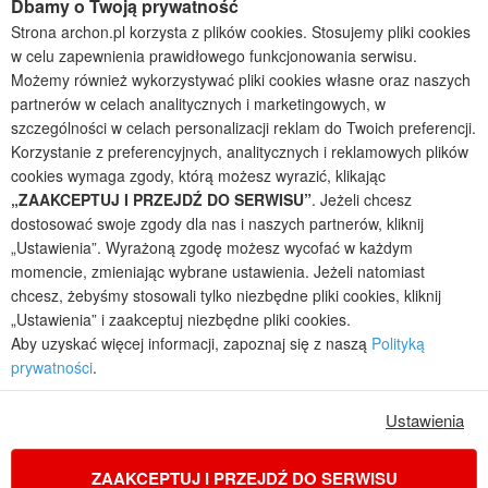
Dbamy o Twoją prywatność
Projekty domów bliźniaczych
Strona archon.pl korzysta z plików cookies. Stosujemy pliki cookies
Projekty domów nowoczesnych
w celu zapewnienia prawidłowego funkcjonowania serwisu.
Projekty domów parterowych
Możemy również wykorzystywać pliki cookies własne oraz naszych
partnerów w celach analitycznych i marketingowych, w
2026 © ARCHON+ Biuro Projektów - Tradycyjne i nowoczesne gotowe
szczególności w celach personalizacji reklam do Twoich preferencji.
projekty domów - autorska pracownia architektoniczna założona w 1990r.
Korzystanie z preferencyjnych, analitycznych i reklamowych plików
przez arch. Barbarę Mendel
Z uwagi na ciągłe doskonalenie procesu powstawania projektów (zgodnie z
cookies wymaga zgody, którą możesz wyrazić, klikając
normą ISO 9001), prezentowane na stronie projekty domów mogą
„ZAAKCEPTUJ I PRZEJDŹ DO SERWISU”
. Jeżeli chcesz
nieznacznie różnić się od dokumentacji technicznej.
dostosować swoje zgody dla nas i naszych partnerów, kliknij
Informujemy, iż w celu optymalizacji treści dostępnych w naszym sklepie,
„Ustawienia”. Wyrażoną zgodę możesz wycofać w każdym
dostosowania ich do Państwa indywidualnych potrzeb korzystamy z
momencie, zmieniając wybrane ustawienia. Jeżeli natomiast
informacji zapisanych za pomocą plików cookies na urządzeniach
chcesz, żebyśmy stosowali tylko niezbędne pliki cookies, kliknij
końcowych użytkowników. Pliki cookies użytkownik może kontrolować za
„Ustawienia” i zaakceptuj niezbędne pliki cookies.
pomocą ustawień swojej przeglądarki internetowej. Dalsze korzystanie z
Aby uzyskać więcej informacji, zapoznaj się z naszą
Polityką
naszego serwisu internetowego, bez zmiany ustawień przeglądarki
prywatności
.
internetowej oznacza, iż użytkownik akceptuje stosowanie plików cookies.
Więcej informacji zawartych jest w polityce prywatności.
Ustawienia
Polityka prywatności
Regulamin sklepu internetowego
Reklamacje
Jak zmienić ustawienia cookies
ZAAKCEPTUJ I PRZEJDŹ DO SERWISU