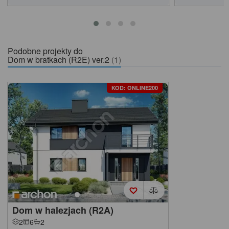
Podobne projekty do
Dom w bratkach (R2E) ver.2
(1)
KOD: ONLINE200
Dom w halezjach (R2A)
2
6
2