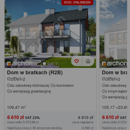
KOD: ONLINE200
Dom w bratkach (R2B)
Dom w brat
2
6
2
3
6
2
do zabudowy bliźniaczej
z kominkiem
do zabudowy bl
z wentylacją grawitacyjną
z innym kątem 
z wentylacją gr
109,47
m²
105,17
+23,69
6 610 zł
6 610 zł
6 810 zł
cena netto 5 373,98 zł
cena regularna
cena netto 5 373,98
Najniższa cena z 30 dni przed obniżką
Najniższa cena z 3
6 560 zł