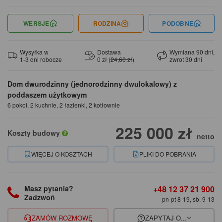
WERSJE
RODZINA
PODOBNE
Wysyłka w
Dostawa
Wymiana 90 dni,
1-3 dni robocze
0 zł (
24,60 zł
)
zwrot 30 dni
Dom dwurodzinny (jednorodzinny dwulokalowy) z
poddaszem użytkowym
6 pokoi, 2 kuchnie, 2 łazienki, 2 kotłownie
225 000 zł
Koszty budowy
netto
WIĘCEJ O KOSZTACH
PLIKI DO POBRANIA
+48 12 37 21 900
Masz pytania?
Zadzwoń
pn-pt 8-19, sb. 9-13
ZAMÓW ROZMOWĘ
ZAPYTAJ O...