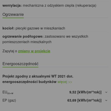
wentylacja:
mechaniczna z odzyskiem ciepła (rekuperacja)
Ogrzewanie
kocioł:
piecyki gazowe w mieszkaniach
ogrzewanie podłogowe:
zastosowano we wszystkich
pomieszczeniach mieszkalnych
Zapytaj o
zmiany w projekcie
Energooszczędność
Projekt zgodny z aktualnymi WT 2021 dot.
energooszczędności budynków
więcej >>
EU
9,52 [kWh/(m²*rok)]
co+w
EP (gaz)
63,69 [kWh/(m²*rok)]