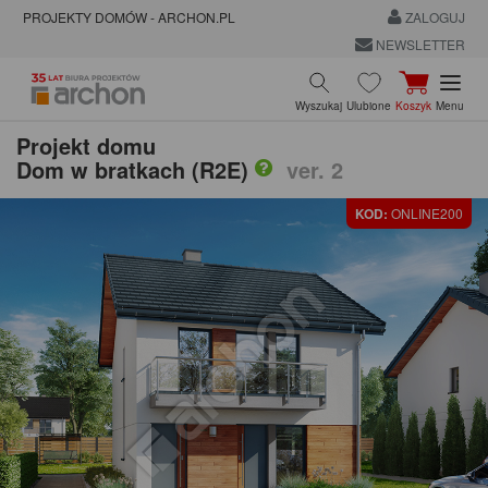
PROJEKTY DOMÓW - ARCHON.PL
ZALOGUJ
NEWSLETTER
Wyszukaj
Ulubione
Koszyk
Menu
Projekt domu
Dom w bratkach (R2E)
ver. 2
KOD:
ONLINE200