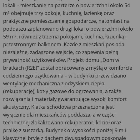
lokali – mieszkanie na parterze o powierzchni około 54
m² obejmuje trzy pokoje, kuchnię, łazienkę oraz
praktyczne pomieszczenie gospodarcze, natomiast na
poddaszu zaplanowano drugi lokal o powierzchni około
59 m², również z trzema pokojami, kuchnią, łazienką i
przestronnym balkonem. Każde z mieszkań posiada
niezależne, zadaszone wejście, co zapewnia pełną
prywatność użytkowników. Projekt domu „Dom w
bratkach (R2E)” został opracowany z myślą o komforcie
codziennego użytkowania – w budynku przewidziano
wentylację mechaniczną z odzyskiem ciepła
(rekuperację), kotły gazowe do ogrzewania, a także
rozwiązania i materiały gwarantujące wysoki komfort
akustyczny. Klatka schodowa przeznaczona jest
wyłącznie dla mieszkańców poddasza, a w części
technicznej zlokalizowano rekuperator, kocioł oraz
pralkę z suszarką. Budynek o wysokości poniżej 9 m i
klasycznej bryle z dachem dwuspadowym doskonale