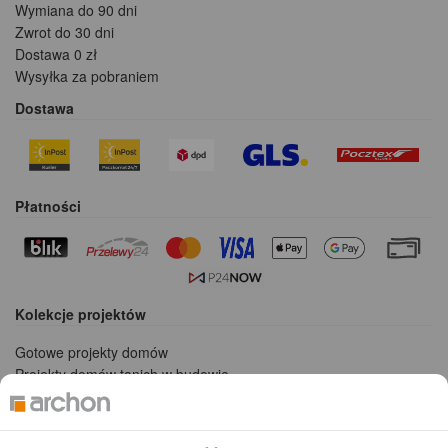
Wymiana do 90 dni
Zwrot do 30 dni
Dostawa 0 zł
Wysyłka za pobraniem
Dostawa
Płatności
Kolekcje projektów
Gotowe projekty domów
Projekty domów tanich w budowie
Projekty domów szeregowych
Projekty małych domów (do 150 m2)
Projekty domów wielorodzinnych