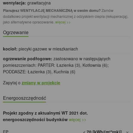
wentylacja:
grawitacyjna
Planujesz WENTYLACJĘ MECHANICZNĄ w swoim domu?
Zamów
dodatkowo projekt wentylacji mechanicznej z odzyskiem ciepła (rekuperacją),
jako alternatywne opracowanie.
więcej >>
Ogrzewanie
kocioł:
piecyki gazowe w mieszkaniach
ogrzewanie podłogowe:
zastosowano w następujących
pomieszczeniach: PARTER: Łazienka (3), Kotłownia (6);
PODDASZE: Łazienka (3), Kuchnia (6)
Zapytaj o
zmiany w projekcie
Energooszczędność
Projekt zgodny z aktualnymi WT 2021 dot.
energooszczędności budynków
więcej >>
EP
< 70 [kWh/(m²*rok)]