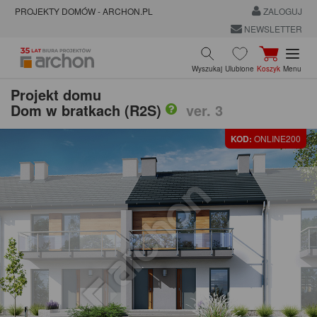
PROJEKTY DOMÓW - ARCHON.PL
ZALOGUJ
NEWSLETTER
Wyszukaj
Ulubione
Koszyk
Menu
Projekt domu
Dom w bratkach (R2S)
ver. 3
KOD:
ONLINE200