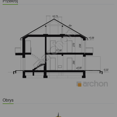
Przekrój
Obrys