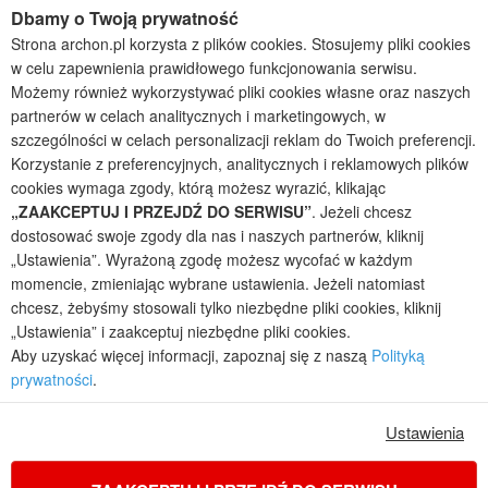
Projekty domów wielorodzinnych
Dbamy o Twoją prywatność
Projekty domów bliźniaczych
Strona archon.pl korzysta z plików cookies. Stosujemy pliki cookies
Projekty domów nowoczesnych
w celu zapewnienia prawidłowego funkcjonowania serwisu.
Projekty domów parterowych
Możemy również wykorzystywać pliki cookies własne oraz naszych
partnerów w celach analitycznych i marketingowych, w
2026 © ARCHON+ Biuro Projektów - Tradycyjne i nowoczesne gotowe
szczególności w celach personalizacji reklam do Twoich preferencji.
projekty domów - autorska pracownia architektoniczna założona w 1990r.
Korzystanie z preferencyjnych, analitycznych i reklamowych plików
przez arch. Barbarę Mendel
cookies wymaga zgody, którą możesz wyrazić, klikając
Z uwagi na ciągłe doskonalenie procesu powstawania projektów (zgodnie z
normą ISO 9001), prezentowane na stronie projekty domów mogą
„ZAAKCEPTUJ I PRZEJDŹ DO SERWISU”
. Jeżeli chcesz
nieznacznie różnić się od dokumentacji technicznej.
dostosować swoje zgody dla nas i naszych partnerów, kliknij
„Ustawienia”. Wyrażoną zgodę możesz wycofać w każdym
Informujemy, iż w celu optymalizacji treści dostępnych w naszym sklepie,
dostosowania ich do Państwa indywidualnych potrzeb korzystamy z
momencie, zmieniając wybrane ustawienia. Jeżeli natomiast
informacji zapisanych za pomocą plików cookies na urządzeniach
chcesz, żebyśmy stosowali tylko niezbędne pliki cookies, kliknij
końcowych użytkowników. Pliki cookies użytkownik może kontrolować za
„Ustawienia” i zaakceptuj niezbędne pliki cookies.
pomocą ustawień swojej przeglądarki internetowej. Dalsze korzystanie z
Aby uzyskać więcej informacji, zapoznaj się z naszą
Polityką
naszego serwisu internetowego, bez zmiany ustawień przeglądarki
prywatności
.
internetowej oznacza, iż użytkownik akceptuje stosowanie plików cookies.
Więcej informacji zawartych jest w polityce prywatności.
Ustawienia
Polityka prywatności
Regulamin sklepu internetowego
Reklamacje
Jak zmienić ustawienia cookies