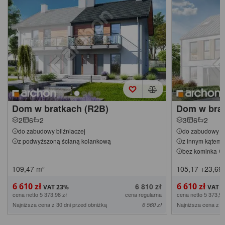
Dom w bratkach (R2B)
Dom w brat
2
6
2
3
6
2
do zabudowy bliźniaczej
do zabudowy bl
z podwyższoną ścianą kolankową
z innym kątem 
bez kominka
109,47
m²
105,17
+23,69
6 610 zł
6 610 zł
6 810 zł
cena netto 5 373,98 zł
cena regularna
cena netto 5 373,98
Najniższa cena z 30 dni przed obniżką
Najniższa cena z 3
6 560 zł