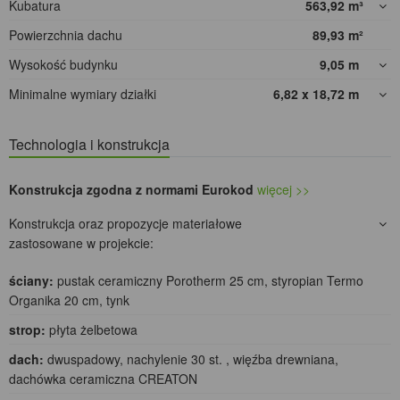
Kubatura
563,92
m³
Powierzchnia dachu
89,93
m²
Wysokość budynku
9,05
m
Minimalne wymiary działki
6,82 x 18,72
m
Technologia i konstrukcja
Konstrukcja zgodna z normami Eurokod
więcej >>
Konstrukcja oraz propozycje materiałowe
zastosowane w projekcie:
ściany:
pustak ceramiczny Porotherm 25 cm, styropian Termo
Organika 20 cm, tynk
strop:
płyta żelbetowa
dach:
dwuspadowy, nachylenie 30 st. , więźba drewniana,
dachówka ceramiczna CREATON