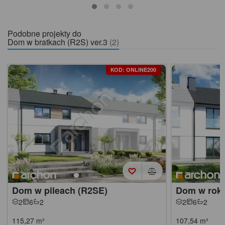
Podobne projekty do
Dom w bratkach (R2S) ver.3
(2)
KOD: ONLINE200
Dom w pileach (R2SE)
Dom w roki
2
6
2
2
6
2
115,27
m²
107,54
m²