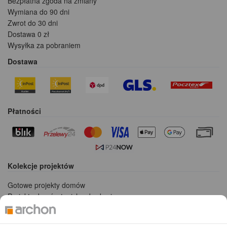
Bezpłatna zgoda na zmiany
Wymiana do 90 dni
Zwrot do 30 dni
Dostawa 0 zł
Wysyłka za pobraniem
Dostawa
Płatności
Kolekcje projektów
Gotowe projekty domów
Projekty domów tanich w budowie
Projekty domów szeregowych
Projekty małych domów (do 150 m2)