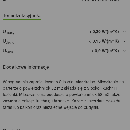
Termoizolacyjność
U
< 0,20 W/(m²*K)
ściany
U
< 0,15 W/(m²*K)
dachu
U
< 0,9 W/(m²*K)
okien
Dodatkowe Informacje
W segmencie zaprojektowano 2 lokale mieszkalne. Mieszkanie na
parterze o powierzchni ok 52 m2 składa się z 3 pokoi, kuchni i
łazienki. Mieszkanie na poddaszu o powierzchni ok 58 m2 także
zawiera 3 pokoje, kuchnię i łazienkę. Każde z mieszkań posiada
taras lub balkon oraz niezależne wejście do budynku.