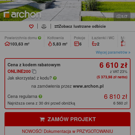
1/7
Zobacz lustrzane odbicie
Powierzchnia domu
Kotłownia
pokoje
łazienki i WC
Min. wym
103,63 m²
5,83 m²
6
2
6,82
Więcej parametrów
6 610 zł
Cena z kodem rabatowym
ONLINE200
z VAT 23%
(5 373,98 zł netto)
Jak skorzystać z kodu?
na zamówienia przez
www.archon.pl
6 810 zł
Cena regularna
Najniższa cena z 30 dni przed obniżką
6 560 zł
ZAMÓW PROJEKT
NOWOŚĆ! Dokumentacja w PRZYGOTOWANIU