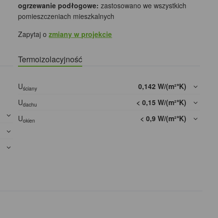
ogrzewanie podłogowe:
zastosowano we wszystkich
pomieszczeniach mieszkalnych
Zapytaj o
zmiany w projekcie
Termoizolacyjność
U
0,142 W/(m²*K)
ściany
U
< 0,15 W/(m²*K)
dachu
]
U
< 0,9 W/(m²*K)
okien
]
]