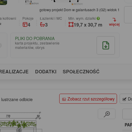
gotowy projekt Dom w galantusach 3 (G2) widok 1
a kotłowni
pokoje
łazienki i WC
Min. wym. działki
²
4
3
19,7 x 30,7 m
więcej
PLIKI DO POBRANIA
karta projektu, zestawienie
materiałów, obrys
REALIZACJE
DODATKI
SPOŁECZNOŚĆ
Zobacz rzut szczegółowy
Do
 lustrzane odbicie
PA