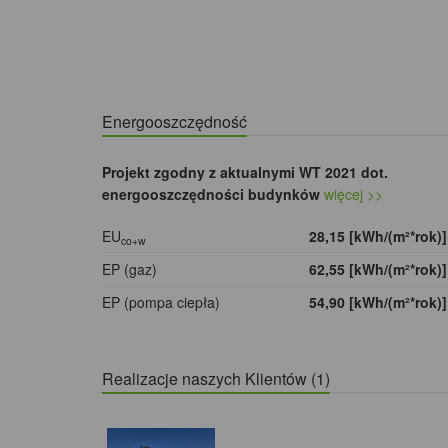
Energooszczędność
Projekt zgodny z aktualnymi WT 2021 dot.
energooszczędności budynków
więcej >>
EU
28,15 [kWh/(m²*rok)
co+w
EP (gaz)
62,55 [kWh/(m²*rok)
EP (pompa ciepła)
54,90 [kWh/(m²*rok)
Realizacje naszych Klientów (1)