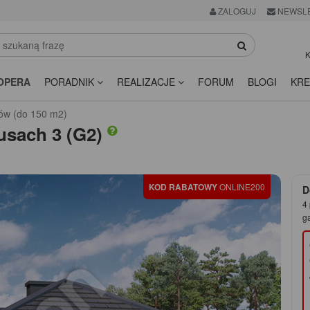
ZALOGUJ
NEWSL
K
OPERA
PORADNIK
REALIZACJE
FORUM
BLOGI
KRE
ów (do 150 m2)
usach 3 (G2)
KOD RABATOWY
ONLINE200
D
4 
g