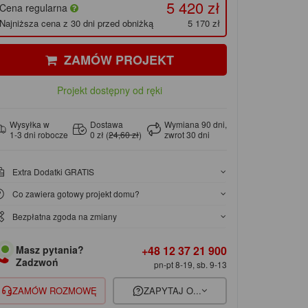
5 420 zł
Cena regularna
Najniższa cena z 30 dni przed obniżką
5 170 zł
ZAMÓW PROJEKT
Projekt dostępny od ręki
Wysyłka w
Dostawa
Wymiana 90 dni,
1-3 dni robocze
0 zł (
24,60 zł
)
zwrot 30 dni
Extra Dodatki GRATIS
Co zawiera gotowy projekt domu?
Bezpłatna zgoda na zmiany
+48 12 37 21 900
Masz pytania?
Zadzwoń
pn-pt 8-19, sb. 9-13
ZAMÓW ROZMOWĘ
ZAPYTAJ O...