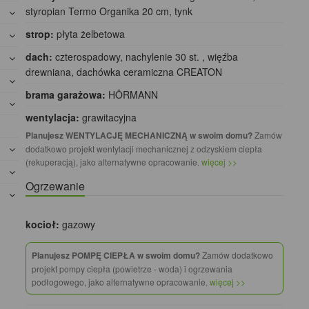
styropian Termo Organika 20 cm, tynk
strop:
płyta żelbetowa
dach:
czterospadowy, nachylenie 30 st. , więźba
drewniana, dachówka ceramiczna CREATON
brama garażowa:
HÖRMANN
wentylacja:
grawitacyjna
Planujesz WENTYLACJĘ MECHANICZNĄ w swoim domu?
Zamów
dodatkowo projekt wentylacji mechanicznej z odzyskiem ciepła
(rekuperacją), jako alternatywne opracowanie.
więcej >>
Ogrzewanie
kocioł:
gazowy
Planujesz POMPĘ CIEPŁA w swoim domu?
Zamów dodatkowo
projekt pompy ciepła (powietrze - woda) i ogrzewania
podłogowego, jako alternatywne opracowanie.
więcej >>