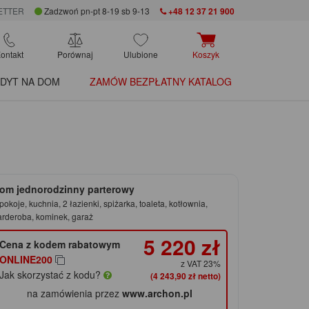
ETTER
Zadzwoń pn-pt 8-19 sb 9-13
+48 12 37 21 900
ontakt
Porównaj
Ulubione
Koszyk
DYT NA DOM
ZAMÓW BEZPŁATNY KATALOG
om jednorodzinny parterowy
pokoje, kuchnia, 2 łazienki, spiżarka, toaleta, kotłownia,
arderoba, kominek, garaż
5 220 zł
Cena z kodem rabatowym
ONLINE200
z VAT 23%
Jak skorzystać z kodu?
(4 243,90 zł netto)
na zamówienia przez
www.archon.pl