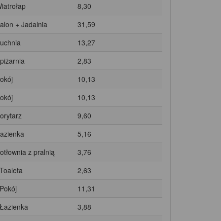
Wiatrołap
8,30
Salon + Jadalnia
31,59
Kuchnia
13,27
Spiżarnia
2,83
Pokój
10,13
Pokój
10,13
Korytarz
9,60
Łazienka
5,16
Kotłownia z pralnią
3,76
 Toaleta
2,63
 Pokój
11,31
 Łazienka
3,88