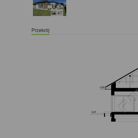
47
Przekrój