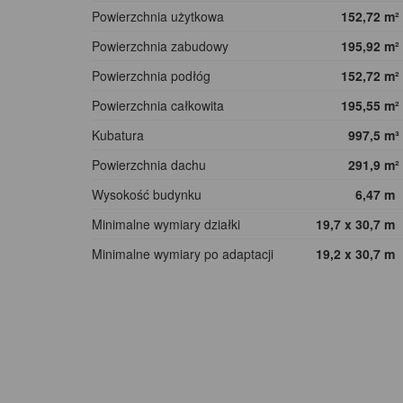
Powierzchnia użytkowa
152,72
m²
Powierzchnia zabudowy
195,92
m²
Powierzchnia podłóg
152,72
m²
Powierzchnia całkowita
195,55
m²
Kubatura
997,5
m³
Powierzchnia dachu
291,9
m²
Wysokość budynku
6,47
m
Minimalne wymiary działki
19,7 x 30,7
m
Minimalne wymiary po adaptacji
19,2 x 30,7
m