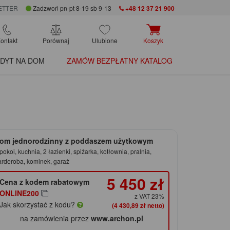
ETTER
Zadzwoń pn-pt 8-19 sb 9-13
+48 12 37 21 900
ontakt
Porównaj
Ulubione
Koszyk
DYT NA DOM
ZAMÓW BEZPŁATNY KATALOG
om jednorodzinny z poddaszem użytkowym
pokoi, kuchnia, 2 łazienki, spiżarka, kotłownia, pralnia,
arderoba, kominek, garaż
5 450 zł
Cena z kodem rabatowym
ONLINE200
z VAT 23%
Jak skorzystać z kodu?
(4 430,89 zł netto)
na zamówienia przez
www.archon.pl