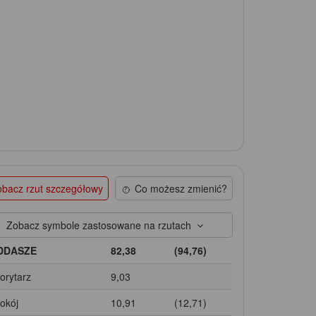
bacz rzut szczegółowy
Co możesz zmienić?
Zobacz symbole zastosowane na rzutach
DDASZE
82,38
(94,76)
Korytarz
9,03
Pokój
10,91
(12,71)