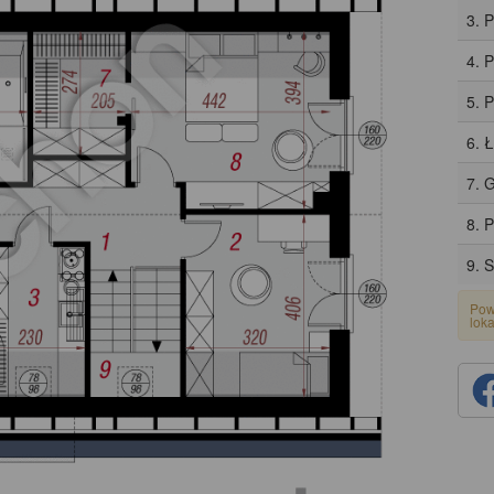
3. P
4. 
5. 
6. 
7. 
8. 
9. 
Pow
lok