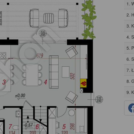
1. 
2. H
3. 
4. 
5. 
6. 
7. 
8. 
9. 