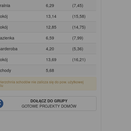
ralnia
6,29
(7,45)
Pokój
13,14
(15,58)
Pokój
12,85
(14,75)
Łazienka
6,59
(7,99)
Garderoba
4,20
(5,36)
Pokój
13,69
(16,21)
Schody
5,68
ierzchnia schodów nie zalicza się do pow. użytkowej
alu
DOŁĄCZ DO GRUPY
GOTOWE PROJEKTY DOMÓW