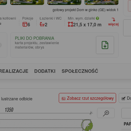
gotowy projekt Dom w ginko (GE) widok 1
a kotłowni
pokoje
łazienki i WC
Min. wym. działki
²
6
2
21,5 x 17,0 m
więcej
PLIKI DO POBRANIA
karta projektu, zestawienie
materiałów, obrys
REALIZACJE
DODATKI
SPOŁECZNOŚĆ
Zobacz rzut szczegółowy
Do
 lustrzane odbicie
PA