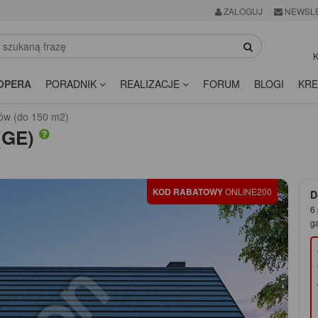
ZALOGUJ
NEWSL
K
OPERA
PORADNIK
REALIZACJE
FORUM
BLOGI
KRE
ów (do 150 m2)
(GE)
KOD RABATOWY
ONLINE200
D
6 
g