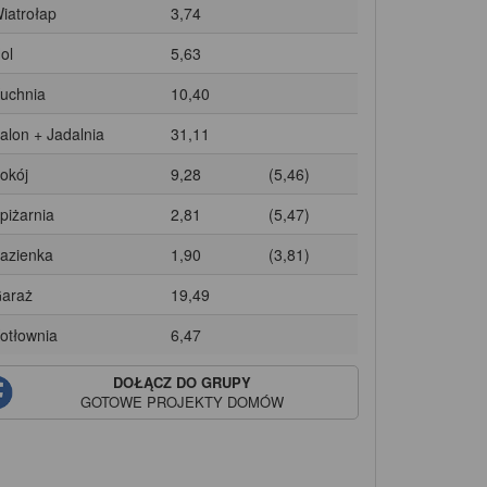
Wiatrołap
3,74
ol
5,63
Kuchnia
10,40
Salon + Jadalnia
31,11
Pokój
9,28
(5,46)
Spiżarnia
2,81
(5,47)
Łazienka
1,90
(3,81)
Garaż
19,49
Kotłownia
6,47
DOŁĄCZ DO GRUPY
GOTOWE PROJEKTY DOMÓW