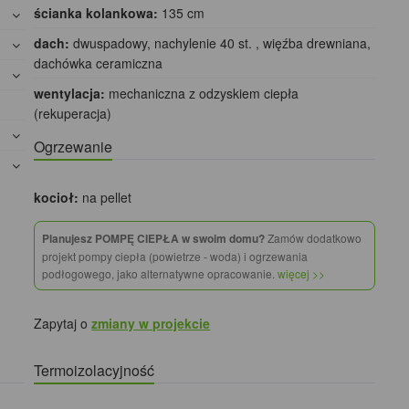
ścianka kolankowa:
135 cm
dach:
dwuspadowy, nachylenie 40 st. , więźba drewniana,
dachówka ceramiczna
wentylacja:
mechaniczna z odzyskiem ciepła
(rekuperacja)
Ogrzewanie
kocioł:
na pellet
Planujesz POMPĘ CIEPŁA w swoim domu?
Zamów dodatkowo
projekt pompy ciepła (powietrze - woda) i ogrzewania
podłogowego, jako alternatywne opracowanie.
więcej >>
Zapytaj o
zmiany w projekcie
Termoizolacyjność