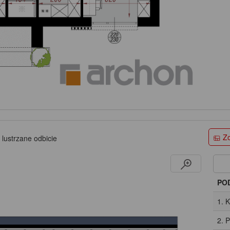
Zo
 lustrzane odbicie
PO
1. 
2. 