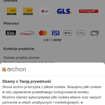
Dostawa
Płatności
Kolekcje projektów
Gotowe projekty domów
Projekty domów tanich w budowie
Projekty domów szeregowych
Projekty małych domów (do 150 m2)
Projekty domów wielorodzinnych
Dbamy o Twoją prywatność
Projekty domów bliźniaczych
Strona archon.pl korzysta z plików cookies. Stosujemy pliki cookies
Projekty domów nowoczesnych
w celu zapewnienia prawidłowego funkcjonowania serwisu.
Projekty domów parterowych
Możemy również wykorzystywać pliki cookies własne oraz naszych
partnerów w celach analitycznych i marketingowych, w
2026 © ARCHON+ Biuro Projektów - Tradycyjne i nowoczesne gotowe