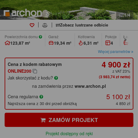
1/4
Zobacz lustrzane odbicie
Powierzchnia domu
Garaż
Kotłownia
pokoje
łazienk
123,87 m²
19,34 m²
6,31 m²
4
2
Więcej parametrów
4 900 zł
Cena z kodem rabatowym
ONLINE200
z VAT 23%
(3 983,74 zł netto)
Jak skorzystać z kodu?
na zamówienia przez
www.archon.pl
5 100 zł
Cena regularna
Najniższa cena z 30 dni przed obniżką
4 850 zł
ZAMÓW PROJEKT
Projekt dostępny od ręki