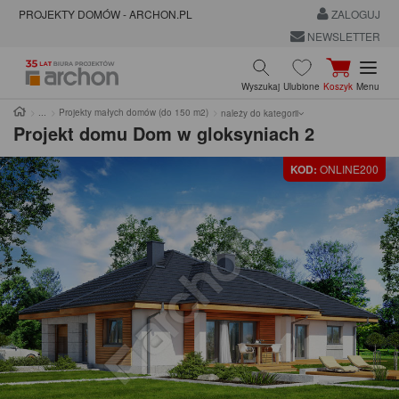
PROJEKTY DOMÓW - ARCHON.PL
ZALOGUJ
NEWSLETTER
Wyszukaj
Ulubione
Koszyk
Menu
Projekty małych domów (do 150 m2)
należy do kategorii
Projekt domu
Dom w gloksyniach 2
KOD:
ONLINE200