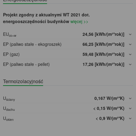
Projekt zgodny z aktualnymi WT 2021 dot.
energooszczędności budynków
więcej >>
EU
24,56 [kWh/(m²*rok)]
co+w
EP (paliwo stałe - ekogroszek)
66,25 [kWh/(m²*rok)]
EP (gaz)
59,48 [kWh/(m²*rok)]
EP (paliwo stałe - pellet)
17,26 [kWh/(m²*rok)]
Termoizolacyjność
U
0,167 W/(m²*K)
ściany
U
< 0,15 W/(m²*K)
dachu
U
< 0,9 W/(m²*K)
okien