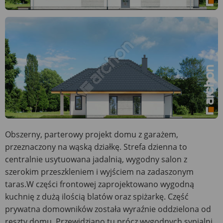
Obszerny, parterowy projekt domu z garażem,
przeznaczony na wąską działkę. Strefa dzienna to
centralnie usytuowana jadalnią, wygodny salon z
szerokim przeszkleniem i wyjściem na zadaszonym
taras.W części frontowej zaprojektowano wygodną
kuchnię z dużą ilością blatów oraz spiżarkę. Część
prywatna domowników została wyraźnie oddzielona od
reszty domu. Przewidziano tu prócz wygodnych sypialni