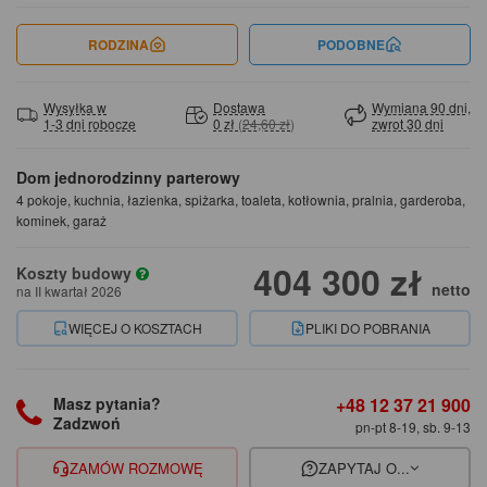
RODZINA
PODOBNE
Wysyłka w
Dostawa
Wymiana 90 dni,
1-3 dni robocze
0 zł
(
24,60 zł
)
zwrot 30 dni
Dom jednorodzinny parterowy
4 pokoje, kuchnia, łazienka, spiżarka, toaleta, kotłownia, pralnia, garderoba,
kominek, garaż
404 300 zł
Koszty budowy
netto
na II kwartał 2026
WIĘCEJ O KOSZTACH
PLIKI DO POBRANIA
+48 12 37 21 900
Masz pytania?
Zadzwoń
pn-pt 8-19, sb. 9-13
ZAMÓW ROZMOWĘ
ZAPYTAJ O...