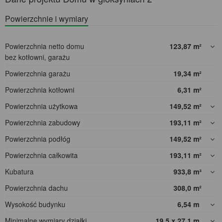
Powierzchnie i wymiary
Powierzchnia netto domu
123,87
m²
bez kotłowni, garażu
Powierzchnia garażu
19,34
m²
Powierzchnia kotłowni
6,31
m²
Powierzchnia użytkowa
149,52
m²
Powierzchnia zabudowy
193,11
m²
Powierzchnia podłóg
149,52
m²
Powierzchnia całkowita
193,11
m²
Kubatura
933,8
m³
Powierzchnia dachu
308,0
m²
Wysokość budynku
6,54
m
Minimalne wymiary działki
19,5 x 27,1
m