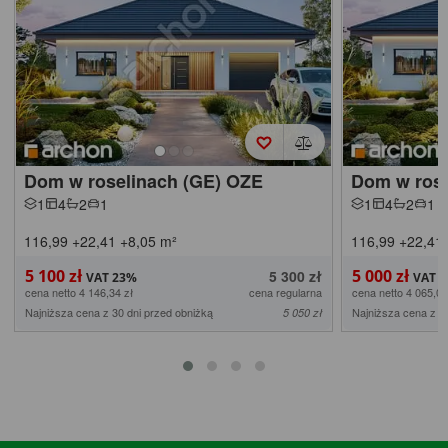
Dom w roselinach (GE) OZE
Dom w rose
1
4
2
1
1
4
2
1
116,99
+22,41
+8,05
m²
116,99
+22,41
5 100 zł
5 000 zł
5 300 zł
cena netto 4 146,34 zł
cena regularna
cena netto 4 065,04
Najniższa cena z 30 dni przed obniżką
Najniższa cena z 3
5 050 zł