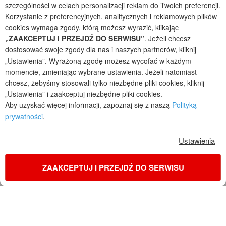
szczególności w celach personalizacji reklam do Twoich preferencji.
projekty domów - autorska pracownia architektoniczna założona w 1990r.
Korzystanie z preferencyjnych, analitycznych i reklamowych plików
przez arch. Barbarę Mendel
Z uwagi na ciągłe doskonalenie procesu powstawania projektów (zgodnie z
cookies wymaga zgody, którą możesz wyrazić, klikając
normą ISO 9001), prezentowane na stronie projekty domów mogą
„ZAAKCEPTUJ I PRZEJDŹ DO SERWISU”
. Jeżeli chcesz
nieznacznie różnić się od dokumentacji technicznej.
dostosować swoje zgody dla nas i naszych partnerów, kliknij
Informujemy, iż w celu optymalizacji treści dostępnych w naszym sklepie,
„Ustawienia”. Wyrażoną zgodę możesz wycofać w każdym
dostosowania ich do Państwa indywidualnych potrzeb korzystamy z
momencie, zmieniając wybrane ustawienia. Jeżeli natomiast
informacji zapisanych za pomocą plików cookies na urządzeniach
chcesz, żebyśmy stosowali tylko niezbędne pliki cookies, kliknij
końcowych użytkowników. Pliki cookies użytkownik może kontrolować za
„Ustawienia” i zaakceptuj niezbędne pliki cookies.
pomocą ustawień swojej przeglądarki internetowej. Dalsze korzystanie z
Aby uzyskać więcej informacji, zapoznaj się z naszą
Polityką
naszego serwisu internetowego, bez zmiany ustawień przeglądarki
prywatności
.
internetowej oznacza, iż użytkownik akceptuje stosowanie plików cookies.
Więcej informacji zawartych jest w polityce prywatności.
Ustawienia
Polityka prywatności
Regulamin sklepu internetowego
Reklamacje
Jak zmienić ustawienia cookies
ZAAKCEPTUJ I PRZEJDŹ DO SERWISU
KONTAKT
ZAMÓW PROJEKT