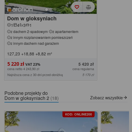
Dom w gloksyniach
1
4
3
1
z dachem 2-spadowym
z apartamentem
z innym rozplanowaniem pomieszczeń
z innym dachem nad garażem
127,23
+18,88
+8,82
m²
5 220 zł
5 420 zł
cena netto 4 243,90 zł
cena regularna
Najniższa cena z 30 dni przed obniżką
5 170 zł
Podobne projekty do
Dom w gloksyniach 2
(18)
Zobacz wszystkie
KOD: ONLINE200