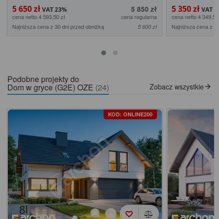
5 650 zł
5 350 zł
5 850 zł
cena netto 4 593,50 zł
cena regularna
cena netto 4 349,59
Najniższa cena z 30 dni przed obniżką
Najniższa cena z 30
5 600 zł
Podobne projekty do
Dom w gryce (G2E) OZE
(24)
Zobacz wszystkie
KOD: ONLINE200