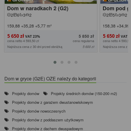
Dom w naradkach 2 (G2)
Dom pod gl
2
6
3
2
2
5
3
2
159,88
+35,28
+5,77
m²
158,38
+34,99
5 650 zł
5 650 zł
5 850 zł
cena netto 4 593,50 zł
cena regularna
cena netto 4 593,50
Najniższa cena z 30 dni przed obniżką
Najniższa cena z 3
5 600 zł
Dom w gryce (G2E) OZE należy do kategorii
Projekty domów
Projekty średnich domów (150-200 m2)
Projekty domów z garażem dwustanowiskowym
Projekty domów nowoczesnych
Projekty domów z poddaszem użytkowym
Projekty domów z dachem dwuspadowym