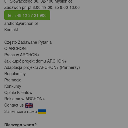
ul. Słowackiego 86
,
32-400 Myślenice
Zadzwoń pn-pt 8.00-19.00, sb 9.00-13.00
tel. +48 12 37 21 900
archon@archon.pl
Kontakt
Często Zadawane Pytania
O ARCHON+
Praca w ARCHON+
Jak kupić projekt domu ARCHON+
Adaptacja projektu ARCHON+ (Partnerzy)
Regulaminy
Promocje
Konkursy
Opinie Klientów
Reklama w ARCHON+
Contact us
Зв'яжіться з нами
Dlaczego warto?