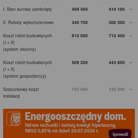
I. Stan surowy zamknięty
469 400
410 100
II. Roboty wykończeniowe
340 700
300 300
Koszt robót budowlanych
810 000
710 400
(I + II)
(system zlecony)
Koszt robót budowlanych
509 200
443 600
(I + II)
(system gospodarczy)
Szacunkowy koszt
153 900
135 000
instalacji