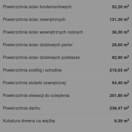
2
Powierzchnia ścian fundamentowych
52,20 m
2
Powierzchnia ścian zewnętrznych
131,30 m
2
Powierzchnia ścian wewnętrznych nośnych
36,30 m
2
Powierzchnia ścian działowych parter
29,60 m
2
Powierzchnia ścian działowych poddasze
92,90 m
2
Powierzchnia podłóg i schodów
215,03 m
2
Powierzchnia stolarki zewnętrznej
54,40 m
2
Powierzchnia elewacji do ocieplenia
201,80 m
2
Powierzchnia dachu
238,47 m
3
Kubatura drewna na więźbę
9,39 m