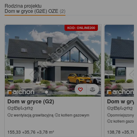
Rodzina projektu
Dom w gryce (G2E) OZE
(2)
KOD: ONLINE200
Dom w gryce (G2)
Dom w gryc
2
6
3
2
2
6
2
2
z wentylacją grawitacyjną
z kotłem gazowym
pomniejszony
z kotłem gazo
155,33
+35,76
+3,78
m²
138,78
+35,76