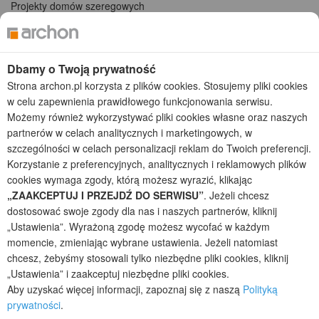
Projekty domów szeregowych
Projekty małych domów (do 150 m2)
Projekty domów wielorodzinnych
Projekty domów bliźniaczych
Dbamy o Twoją prywatność
Projekty domów nowoczesnych
Projekty domów parterowych
Strona archon.pl korzysta z plików cookies. Stosujemy pliki cookies
w celu zapewnienia prawidłowego funkcjonowania serwisu.
2026 © ARCHON+ Biuro Projektów - Tradycyjne i nowoczesne gotowe
Możemy również wykorzystywać pliki cookies własne oraz naszych
projekty domów - autorska pracownia architektoniczna założona w 1990r.
partnerów w celach analitycznych i marketingowych, w
przez arch. Barbarę Mendel
szczególności w celach personalizacji reklam do Twoich preferencji.
Z uwagi na ciągłe doskonalenie procesu powstawania projektów (zgodnie z
Korzystanie z preferencyjnych, analitycznych i reklamowych plików
normą ISO 9001), prezentowane na stronie projekty domów mogą
cookies wymaga zgody, którą możesz wyrazić, klikając
nieznacznie różnić się od dokumentacji technicznej.
„ZAAKCEPTUJ I PRZEJDŹ DO SERWISU”
. Jeżeli chcesz
Informujemy, iż w celu optymalizacji treści dostępnych w naszym sklepie,
dostosować swoje zgody dla nas i naszych partnerów, kliknij
dostosowania ich do Państwa indywidualnych potrzeb korzystamy z
„Ustawienia”. Wyrażoną zgodę możesz wycofać w każdym
informacji zapisanych za pomocą plików cookies na urządzeniach
momencie, zmieniając wybrane ustawienia. Jeżeli natomiast
końcowych użytkowników. Pliki cookies użytkownik może kontrolować za
pomocą ustawień swojej przeglądarki internetowej. Dalsze korzystanie z
chcesz, żebyśmy stosowali tylko niezbędne pliki cookies, kliknij
naszego serwisu internetowego, bez zmiany ustawień przeglądarki
„Ustawienia” i zaakceptuj niezbędne pliki cookies.
internetowej oznacza, iż użytkownik akceptuje stosowanie plików cookies.
Aby uzyskać więcej informacji, zapoznaj się z naszą
Polityką
Więcej informacji zawartych jest w polityce prywatności.
prywatności
.
Polityka prywatności
Regulamin sklepu internetowego