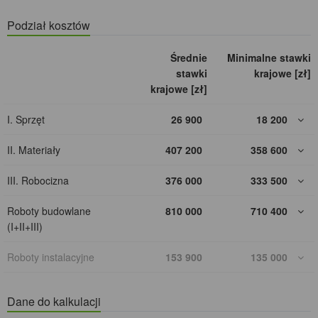
Podział kosztów
Średnie
Minimalne stawki
stawki
krajowe [zł]
krajowe [zł]
I. Sprzęt
26 900
18 200
II. Materiały
407 200
358 600
III. Robocizna
376 000
333 500
Roboty budowlane
810 000
710 400
(I+II+III)
Roboty instalacyjne
153 900
135 000
Dane do kalkulacji