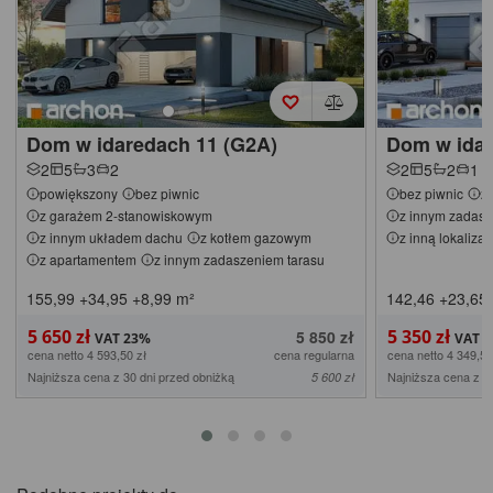
Dom w idaredach 11 (G2A)
Dom w idar
2
5
3
2
2
5
2
1
powiększony
bez piwnic
bez piwnic
z
z garażem 2-stanowiskowym
z innym zadasz
z innym układem dachu
z kotłem gazowym
z inną lokaliza
z apartamentem
z innym zadaszeniem tarasu
155,99
+34,95
+8,99
m²
142,46
+23,65
5 650 zł
5 350 zł
5 850 zł
cena netto 4 593,50 zł
cena regularna
cena netto 4 349,59
Najniższa cena z 30 dni przed obniżką
Najniższa cena z 3
5 600 zł