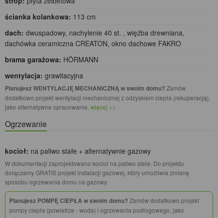
strop:
płyta żelbetowa
ścianka kolankowa:
113 cm
dach:
dwuspadowy, nachylenie 40 st. , więźba drewniana,
dachówka ceramiczna CREATON, okno dachowe FAKRO
brama garażowa:
HÖRMANN
wentylacja:
grawitacyjna
Planujesz WENTYLACJĘ MECHANICZNĄ w swoim domu?
Zamów
dodatkowo projekt wentylacji mechanicznej z odzyskiem ciepła (rekuperacją),
jako alternatywne opracowanie.
więcej >>
Ogrzewanie
kocioł:
na paliwo stałe + alternatywnie gazowy
W dokumentacji zaprojektowano kocioł na paliwo stałe. Do projektu
dołączamy GRATIS projekt instalacji gazowej, który umożliwia zmianę
sposobu ogrzewania domu na gazowy.
Planujesz POMPĘ CIEPŁA w swoim domu?
Zamów dodatkowo projekt
pompy ciepła (powietrze - woda) i ogrzewania podłogowego, jako