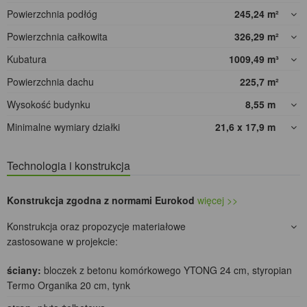
Powierzchnia podłóg
245,24
m²
Powierzchnia całkowita
326,29
m²
Kubatura
1009,49
m³
Powierzchnia dachu
225,7
m²
Wysokość budynku
8,55
m
Minimalne wymiary działki
21,6 x 17,9
m
Technologia i konstrukcja
Konstrukcja zgodna z normami Eurokod
więcej >>
Konstrukcja oraz propozycje materiałowe
zastosowane w projekcie:
ściany:
bloczek z betonu komórkowego YTONG 24 cm, styropian
Termo Organika 20 cm, tynk