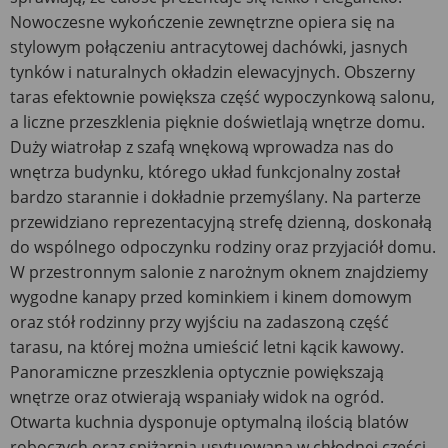
Nowoczesne wykończenie zewnętrzne opiera się na
stylowym połączeniu antracytowej dachówki, jasnych
tynków i naturalnych okładzin elewacyjnych. Obszerny
taras efektownie powiększa część wypoczynkową salonu,
a liczne przeszklenia pięknie doświetlają wnętrze domu.
Duży wiatrołap z szafą wnękową wprowadza nas do
wnętrza budynku, którego układ funkcjonalny został
bardzo starannie i dokładnie przemyślany. Na parterze
przewidziano reprezentacyjną strefę dzienną, doskonałą
do wspólnego odpoczynku rodziny oraz przyjaciół domu.
W przestronnym salonie z narożnym oknem znajdziemy
wygodne kanapy przed kominkiem i kinem domowym
oraz stół rodzinny przy wyjściu na zadaszoną część
tarasu, na której można umieścić letni kącik kawowy.
Panoramiczne przeszklenia optycznie powiększają
wnętrze oraz otwierają wspaniały widok na ogród.
Otwarta kuchnia dysponuje optymalną ilością blatów
roboczych oraz spiżarnią usytuowaną w chłodnej części