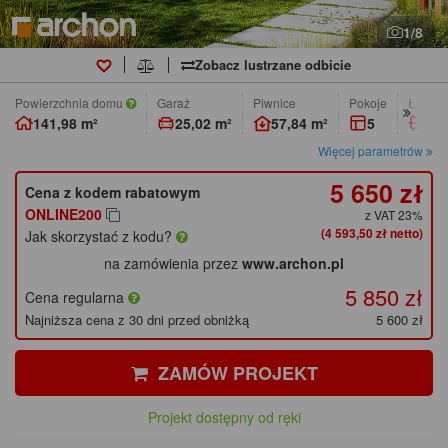
1/8
Zobacz lustrzane odbicie
Powierzchnia domu
Garaż
Piwnice
pokoje
łazien
141,98 m²
25,02 m²
57,84 m²
5
2
Więcej parametrów
5 650 zł
Cena z kodem rabatowym
ONLINE200
z VAT 23%
(4 593,50 zł netto)
Jak skorzystać z kodu?
na zamówienia przez
www.archon.pl
5 850 zł
Cena regularna
Najniższa cena z 30 dni przed obniżką
5 600 zł
ZAMÓW PROJEKT
Projekt dostępny od ręki