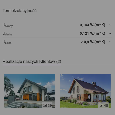
Termoizolacyjność
U
0,143 W/(m²*K)
ściany
U
0,121 W/(m²*K)
dachu
U
< 0,9 W/(m²*K)
okien
Realizacje naszych Klientów (2)
39
48