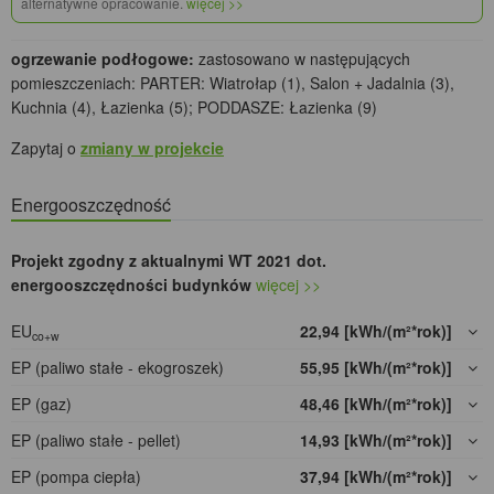
alternatywne opracowanie.
więcej >>
ogrzewanie podłogowe:
zastosowano w następujących
pomieszczeniach: PARTER: Wiatrołap (1), Salon + Jadalnia (3),
Kuchnia (4), Łazienka (5); PODDASZE: Łazienka (9)
Zapytaj o
zmiany w projekcie
Energooszczędność
Projekt zgodny z aktualnymi WT 2021 dot.
energooszczędności budynków
więcej >>
EU
22,94 [kWh/(m²*rok)]
co+w
EP (paliwo stałe - ekogroszek)
55,95 [kWh/(m²*rok)]
EP (gaz)
48,46 [kWh/(m²*rok)]
EP (paliwo stałe - pellet)
14,93 [kWh/(m²*rok)]
EP (pompa ciepła)
37,94 [kWh/(m²*rok)]