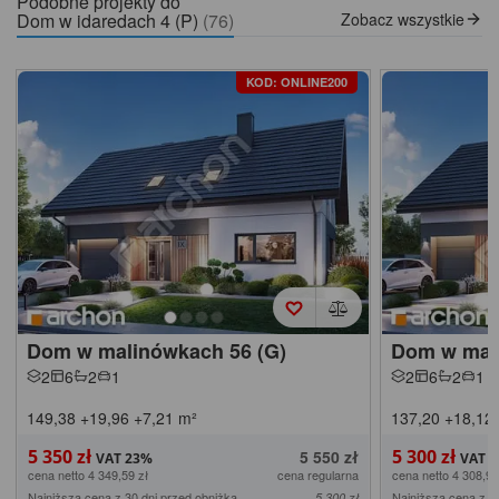
Podobne projekty do
Dom w idaredach 4 (P)
(76)
Zobacz wszystkie
KOD: ONLINE200
Dom w malinówkach 56 (G)
Dom w mal
2
6
2
1
2
6
2
1
149,38
+19,96
+7,21
m²
137,20
+18,12
5 350 zł
5 300 zł
5 550 zł
cena netto 4 349,59 zł
cena regularna
cena netto 4 308,94
Najniższa cena z 30 dni przed obniżką
Najniższa cena z 3
5 300 zł