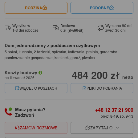
RODZINA
PODOBNE
Wysyłka w
Dostawa
Wymiana 90 dni,
1-3 dni robocze
0 zł (
24,60 zł
)
zwrot 30 dni
Dom jednorodzinny z poddaszem użytkowym
5 pokoi, kuchnia, 2 łazienki, spiżarka, kotłownia, pralnia, garderoba,
pomieszczenie gospodarcze, kominek, garaż, piwnica
484 200 zł
Koszty budowy
netto
na II kwartał 2026
WIĘCEJ O KOSZTACH
PLIKI DO POBRANIA
+48 12 37 21 900
Masz pytania?
Zadzwoń
pn-pt 8-19, sb. 9-13
ZAMÓW ROZMOWĘ
ZAPYTAJ O...