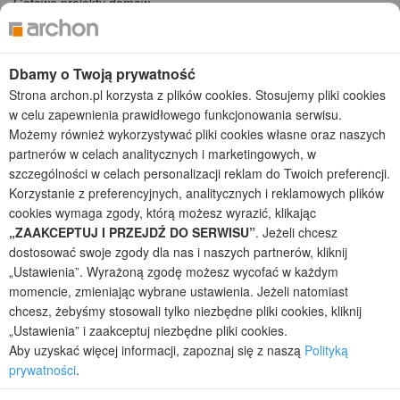
Gotowe projekty domów
Projekty domów tanich w budowie
Projekty domów szeregowych
Projekty małych domów (do 150 m2)
Dbamy o Twoją prywatność
Projekty domów wielorodzinnych
Strona archon.pl korzysta z plików cookies. Stosujemy pliki cookies
Projekty domów bliźniaczych
w celu zapewnienia prawidłowego funkcjonowania serwisu.
Projekty domów nowoczesnych
Możemy również wykorzystywać pliki cookies własne oraz naszych
Projekty domów parterowych
partnerów w celach analitycznych i marketingowych, w
szczególności w celach personalizacji reklam do Twoich preferencji.
2026 © ARCHON+ Biuro Projektów - Tradycyjne i nowoczesne gotowe
Korzystanie z preferencyjnych, analitycznych i reklamowych plików
projekty domów - autorska pracownia architektoniczna założona w 1990r.
cookies wymaga zgody, którą możesz wyrazić, klikając
przez arch. Barbarę Mendel
Z uwagi na ciągłe doskonalenie procesu powstawania projektów (zgodnie z
„ZAAKCEPTUJ I PRZEJDŹ DO SERWISU”
. Jeżeli chcesz
normą ISO 9001), prezentowane na stronie projekty domów mogą
dostosować swoje zgody dla nas i naszych partnerów, kliknij
nieznacznie różnić się od dokumentacji technicznej.
„Ustawienia”. Wyrażoną zgodę możesz wycofać w każdym
Informujemy, iż w celu optymalizacji treści dostępnych w naszym sklepie,
momencie, zmieniając wybrane ustawienia. Jeżeli natomiast
dostosowania ich do Państwa indywidualnych potrzeb korzystamy z
chcesz, żebyśmy stosowali tylko niezbędne pliki cookies, kliknij
informacji zapisanych za pomocą plików cookies na urządzeniach
„Ustawienia” i zaakceptuj niezbędne pliki cookies.
końcowych użytkowników. Pliki cookies użytkownik może kontrolować za
Aby uzyskać więcej informacji, zapoznaj się z naszą
Polityką
pomocą ustawień swojej przeglądarki internetowej. Dalsze korzystanie z
prywatności
.
naszego serwisu internetowego, bez zmiany ustawień przeglądarki
internetowej oznacza, iż użytkownik akceptuje stosowanie plików cookies.