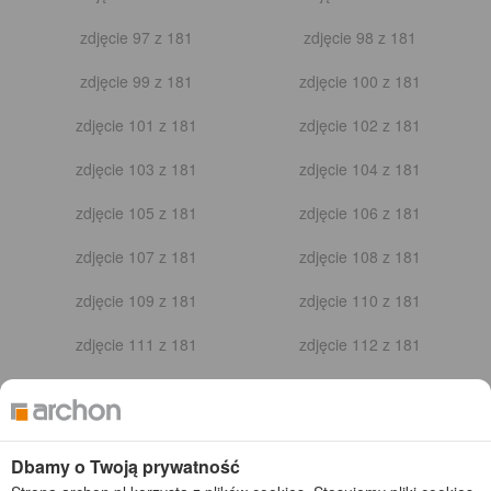
zdjęcie 41 z 53
zdjęcie 42 z 53
zdjęcie 43 z 53
zdjęcie 44 z 53
zdjęcie 45 z 53
zdjęcie 46 z 53
zdjęcie 47 z 53
zdjęcie 48 z 53
zdjęcie 49 z 53
zdjęcie 50 z 53
zdjęcie 51 z 53
zdjęcie 52 z 53
Zobacz projekt
zdjęcie 53 z 53
Dom w idaredach (G2) - realizacja 9 (w lustrzanym
odbiciu)
- nagrodzona w konkursie FOTO
2023-09-15
181
Podobny projekt domu
zdjęcie 1 z 181
zdjęcie 2 z 181
Dbamy o Twoją prywatność