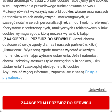
Strona archon.pl korzysta z plików cookies. Stosujemy pliki cookies
zdjęcie 3 z 181
zdjęcie 4 z 181
w celu zapewnienia prawidłowego funkcjonowania serwisu.
Możemy również wykorzystywać pliki cookies własne oraz naszych
zdjęcie 5 z 181
zdjęcie 6 z 181
partnerów w celach analitycznych i marketingowych, w
szczególności w celach personalizacji reklam do Twoich preferencji.
zdjęcie 7 z 181
zdjęcie 8 z 181
Korzystanie z preferencyjnych, analitycznych i reklamowych plików
cookies wymaga zgody, którą możesz wyrazić, klikając
zdjęcie 9 z 181
zdjęcie 10 z 181
„ZAAKCEPTUJ I PRZEJDŹ DO SERWISU”
. Jeżeli chcesz
zdjęcie 11 z 181
zdjęcie 12 z 181
dostosować swoje zgody dla nas i naszych partnerów, kliknij
„Ustawienia”. Wyrażoną zgodę możesz wycofać w każdym
zdjęcie 13 z 181
zdjęcie 14 z 181
momencie, zmieniając wybrane ustawienia. Jeżeli natomiast
chcesz, żebyśmy stosowali tylko niezbędne pliki cookies, kliknij
zdjęcie 15 z 181
zdjęcie 16 z 181
„Ustawienia” i zaakceptuj niezbędne pliki cookies.
Aby uzyskać więcej informacji, zapoznaj się z naszą
Polityką
zdjęcie 17 z 181
zdjęcie 18 z 181
prywatności
.
zdjęcie 19 z 181
zdjęcie 20 z 181
Ustawienia
zdjęcie 21 z 181
zdjęcie 22 z 181
ZAAKCEPTUJ I PRZEJDŹ DO SERWISU
zdjęcie 23 z 181
zdjęcie 24 z 181