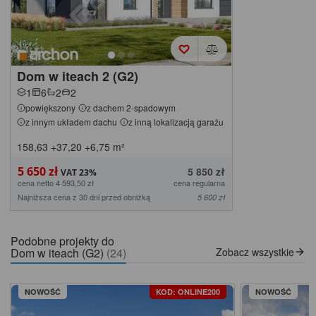
Dom w iteach 2 (G2)
1
6
2
2
powiększony
z dachem 2-spadowym
z innym układem dachu
z inną lokalizacją garażu
158,63
+37,20
+6,75
m²
5 650 zł
5 850 zł
cena netto 4 593,50 zł
cena regularna
Najniższa cena z 30 dni przed obniżką
5 600 zł
Podobne projekty do
Dom w iteach (G2)
(24)
Zobacz wszystkie
NOWOŚĆ
KOD: ONLINE200
NOWOŚĆ