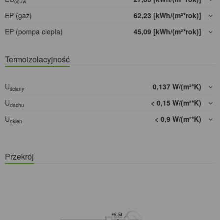
co+w
EP (gaz)
62,23 [kWh/(m²*rok)]
EP (pompa ciepła)
45,09 [kWh/(m²*rok)]
Termoizolacyjność
U
0,137 W/(m²*K)
ściany
U
< 0,15 W/(m²*K)
dachu
U
< 0,9 W/(m²*K)
okien
Przekrój