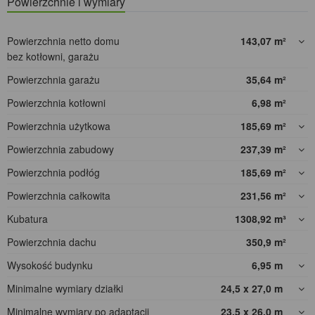
Powierzchnie i wymiary
Powierzchnia netto domu
143,07
m²
bez kotłowni, garażu
Powierzchnia garażu
35,64
m²
Powierzchnia kotłowni
6,98
m²
Powierzchnia użytkowa
185,69
m²
Powierzchnia zabudowy
237,39
m²
Powierzchnia podłóg
185,69
m²
Powierzchnia całkowita
231,56
m²
Kubatura
1308,92
m³
Powierzchnia dachu
350,9
m²
Wysokość budynku
6,95
m
Minimalne wymiary działki
24,5 x 27,0
m
Minimalne wymiary po adaptacji
23,5 x 26,0
m