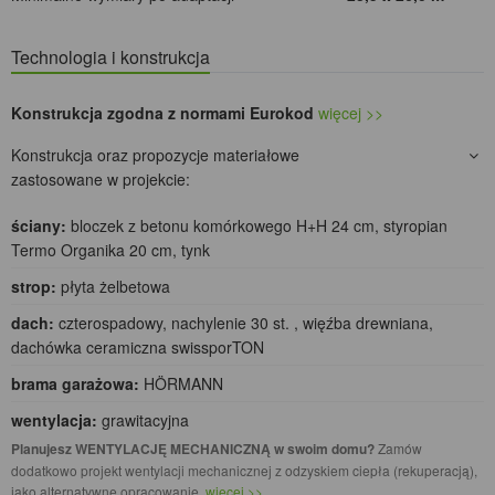
Technologia i konstrukcja
Konstrukcja zgodna z normami Eurokod
więcej >>
Konstrukcja oraz propozycje materiałowe
zastosowane w projekcie:
ściany:
bloczek z betonu komórkowego H+H 24 cm, styropian
Termo Organika 20 cm, tynk
strop:
płyta żelbetowa
dach:
czterospadowy, nachylenie 30 st. , więźba drewniana,
dachówka ceramiczna swissporTON
brama garażowa:
HÖRMANN
wentylacja:
grawitacyjna
Planujesz WENTYLACJĘ MECHANICZNĄ w swoim domu?
Zamów
dodatkowo projekt wentylacji mechanicznej z odzyskiem ciepła (rekuperacją),
jako alternatywne opracowanie.
więcej >>