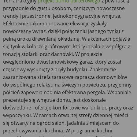
Ten atrakcyjny
projekt domu parterowego
z pewnością
przypadnie do gustu osobom, ceniącym nowoczesne
trendy i przestronne, jednokondygnacyjne wnętrza.
Efektownie zakomponowane elewacje zyskały
nowoczesny wyraz, dzięki połączeniu jasnego tynku z
pełną uroku drewnianą okładziną. W akcentach pojawia
się tynk w kolorze grafitowym, który idealnie współgra z
tonacją stolarki oraz dachówki. W projekcie
uwzględniono dwustanowiskowy garaż, który został
częściowy wysunięty z bryły budynku. Znakomicie
zaaranżowana strefa tarasowa zaprasza domowników
do wspólnego relaksu na świeżym powietrzu, przyjemny
półcień zapewnia nad nią efektowna pergola. Wspaniale
prezentuje się wnętrze domu, jest doskonale
doświetlone i oferuje komfortowe warunki do pracy oraz
wypoczynku. W ramach otwartej strefy dziennej mieści
się otwarty na ogród salon, jadalnia z miejscem do
przechowywania i kuchnia. W programie kuchni