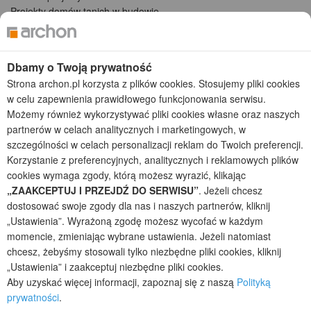
Projekty domów tanich w budowie
Projekty domów szeregowych
Projekty małych domów (do 150 m2)
Projekty domów wielorodzinnych
Dbamy o Twoją prywatność
Projekty domów bliźniaczych
Strona archon.pl korzysta z plików cookies. Stosujemy pliki cookies
Projekty domów nowoczesnych
w celu zapewnienia prawidłowego funkcjonowania serwisu.
Projekty domów parterowych
Możemy również wykorzystywać pliki cookies własne oraz naszych
partnerów w celach analitycznych i marketingowych, w
2026 © ARCHON+ Biuro Projektów - Tradycyjne i nowoczesne gotowe
szczególności w celach personalizacji reklam do Twoich preferencji.
projekty domów - autorska pracownia architektoniczna założona w 1990r.
przez arch. Barbarę Mendel
Korzystanie z preferencyjnych, analitycznych i reklamowych plików
Z uwagi na ciągłe doskonalenie procesu powstawania projektów (zgodnie z
cookies wymaga zgody, którą możesz wyrazić, klikając
normą ISO 9001), prezentowane na stronie projekty domów mogą
„ZAAKCEPTUJ I PRZEJDŹ DO SERWISU”
. Jeżeli chcesz
nieznacznie różnić się od dokumentacji technicznej.
dostosować swoje zgody dla nas i naszych partnerów, kliknij
Informujemy, iż w celu optymalizacji treści dostępnych w naszym sklepie,
„Ustawienia”. Wyrażoną zgodę możesz wycofać w każdym
dostosowania ich do Państwa indywidualnych potrzeb korzystamy z
momencie, zmieniając wybrane ustawienia. Jeżeli natomiast
informacji zapisanych za pomocą plików cookies na urządzeniach
chcesz, żebyśmy stosowali tylko niezbędne pliki cookies, kliknij
końcowych użytkowników. Pliki cookies użytkownik może kontrolować za
„Ustawienia” i zaakceptuj niezbędne pliki cookies.
pomocą ustawień swojej przeglądarki internetowej. Dalsze korzystanie z
Aby uzyskać więcej informacji, zapoznaj się z naszą
Polityką
naszego serwisu internetowego, bez zmiany ustawień przeglądarki
prywatności
.
internetowej oznacza, iż użytkownik akceptuje stosowanie plików cookies.
Więcej informacji zawartych jest w polityce prywatności.