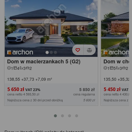
Dom w macierzankach 5 (G2)
Dom w che
1
4
3
2
1
5
3
2
138,55
+37,73
+7,09
m²
135,50
+35,32
5 650 zł
5 450 zł
5 850 zł
cena netto 4 593,50 zł
cena regularna
cena netto 4 430,89
Najniższa cena z 30 dni przed obniżką
Najniższa cena z 3
5 600 zł