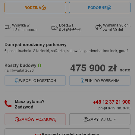
RODZINA
PODOBNE
Wysyłka w
Dostawa
Wymiana 90 dni,
1-3 dni robocze
0 zł (
24,60 zł
)
zwrot 30 dni
Dom jednorodzinny parterowy
6 pokoi, kuchnia, 2 łazienki, spiżarka, kotłownia, garderoba, kominek, garaż
475 900 zł
Koszty budowy
netto
na II kwartał 2026
WIĘCEJ O KOSZTACH
PLIKI DO POBRANIA
+48 12 37 21 900
Masz pytania?
Zadzwoń
pn-pt 8-19, sb. 9-13
ZAMÓW ROZMOWĘ
ZAPYTAJ O...
Sprawdź kredyt na budowę