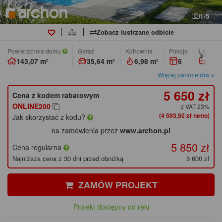
1/5
Zobacz lustrzane odbicie
Powierzchnia domu
Garaż
Kotłownia
pokoje
łazienk
143,07 m²
35,64 m²
6,98 m²
6
2
Więcej parametrów
5 650 zł
Cena z kodem rabatowym
ONLINE200
z VAT 23%
(4 593,50 zł netto)
Jak skorzystać z kodu?
na zamówienia przez
www.archon.pl
5 850 zł
Cena regularna
Najniższa cena z 30 dni przed obniżką
5 600 zł
ZAMÓW PROJEKT
Projekt dostępny od ręki