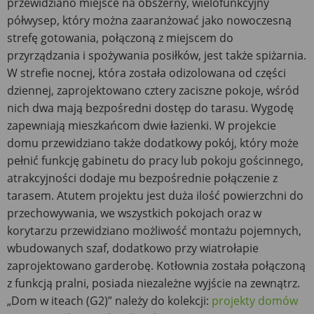
przewidziano miejsce na obszerny, wielofunkcyjny
półwysep, który można zaaranżować jako nowoczesną
strefę gotowania, połączoną z miejscem do
przyrządzania i spożywania posiłków, jest także spiżarnia.
W strefie nocnej, która została odizolowana od części
dziennej, zaprojektowano cztery zaciszne pokoje, wśród
nich dwa mają bezpośredni dostęp do tarasu. Wygodę
zapewniają mieszkańcom dwie łazienki. W projekcie
domu przewidziano także dodatkowy pokój, który może
pełnić funkcję gabinetu do pracy lub pokoju gościnnego,
atrakcyjności dodaje mu bezpośrednie połączenie z
tarasem. Atutem projektu jest duża ilość powierzchni do
przechowywania, we wszystkich pokojach oraz w
korytarzu przewidziano możliwość montażu pojemnych,
wbudowanych szaf, dodatkowo przy wiatrołapie
zaprojektowano garderobę. Kotłownia została połączoną
z funkcją pralni, posiada niezależne wyjście na zewnątrz.
„Dom w iteach (G2)” należy do kolekcji:
projekty domów