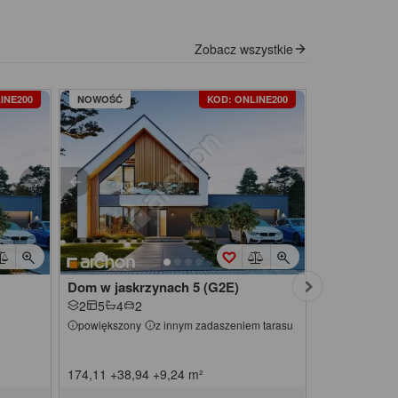
Zobacz wszystkie
INE200
NOWOŚĆ
KOD: ONLINE200
Dom w jaskrzynach 5 (G2E)
Dom w jask
2
5
4
2
2
5
3
2
powiększony
z innym zadaszeniem tarasu
pomniejszon
174,11
+38,94
+9,24
m²
143,77
+38,