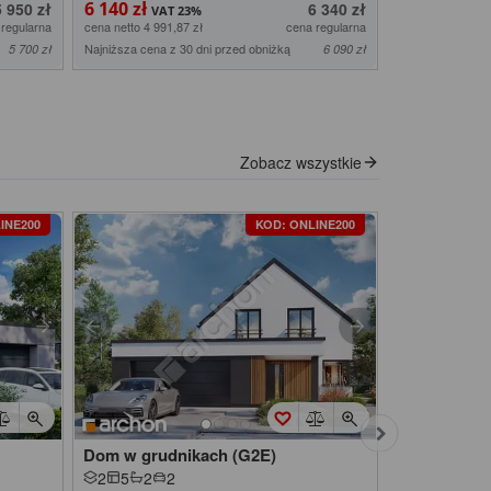
6 140 zł
5 850 zł
5 950 zł
6 340 zł
 regularna
cena netto 4 991,87 zł
cena regularna
cena netto 4 756,
Najniższa cena z 30 dni przed obniżką
Najniższa cena z
5 700 zł
6 090 zł
Zobacz wszystkie
INE200
KOD: ONLINE200
Dom w grudnikach (G2E)
Dom w szys
2
5
2
2
2
6
2
2