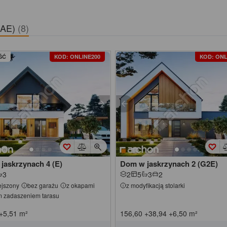
2AE)
(8)
ŚĆ
KOD: ONLINE200
KOD: ONL
jaskrzynach 4 (E)
Dom w jaskrzynach 2 (G2E)
3
2
5
3
2
jszony
bez garażu
z okapami
z modyfikacją stolarki
m zadaszeniem tarasu
+5,51
m²
156,60
+38,94
+6,50
m²