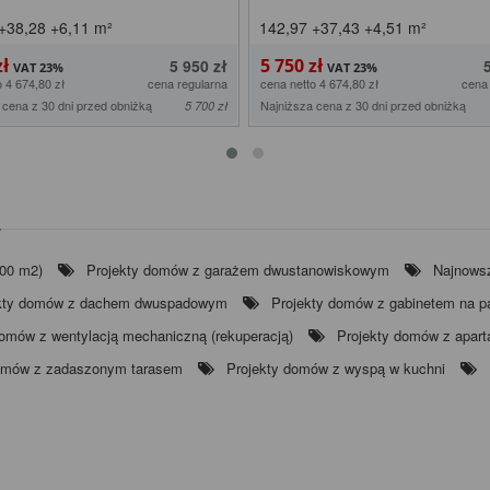
+38,28
+6,11
m²
142,97
+37,43
+4,51
m²
zł
5 750 zł
5 950 zł
o 4 674,80 zł
cena regularna
cena netto 4 674,80 zł
cena
 cena z 30 dni przed obniżką
Najniższa cena z 30 dni przed obniżką
5 700 zł
i
200 m2)
Projekty domów z garażem dwustanowiskowym
Najnows
kty domów z dachem dwuspadowym
Projekty domów z gabinetem na pa
domów z wentylacją mechaniczną (rekuperacją)
Projekty domów z apar
domów z zadaszonym tarasem
Projekty domów z wyspą w kuchni