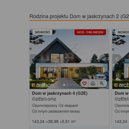
Rodzina projektu
Dom w jaskrzynach 2 (G
NOWOŚĆ
KOD: ONLINE200
NOWO
Dom w jaskrzynach 4 (G2E)
Dom w 
2
5
3
2
2
5
pomniejszony
z okapami
pomnie
z innym zadaszeniem tarasu
z inny
143,24
+38,98
+5,51
m²
143,24