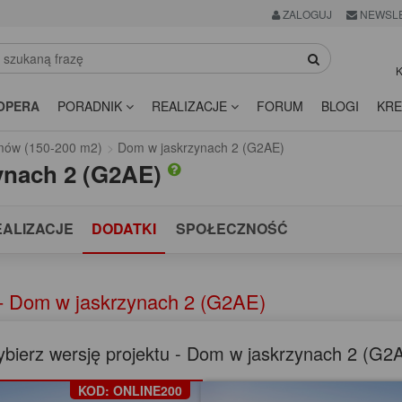
ZALOGUJ
NEWSL
K
OPERA
PORADNIK
REALIZACJE
FORUM
BLOGI
KRE
omów (150-200 m2)
Dom w jaskrzynach 2 (G2AE)
ynach 2 (G2AE)
EALIZACJE
DODATKI
SPOŁECZNOŚĆ
- Dom w jaskrzynach 2 (G2AE)
bierz wersję projektu - Dom w jaskrzynach 2 (G2
KOD: ONLINE200