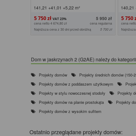
141,21
+41,01
+5,22
m²
140,21
5 750 zł
5 750 
5 950 zł
cena netto 4 674,80 zł
cena regularna
cena nett
Najniższa cena z 30 dni przed obniżką
Najniższa
5 700 zł
Dom w jaskrzynach 2 (G2AE) należy do kategori
Projekty domów
Projekty średnich domów (150-
Projekty domów z poddaszem użytkowym
Proje
Projekty w stylu nowoczesnej stodoły
Projekty 
Projekty domów na planie prostokąta
Projekty 
Projekty domów z wysokim sufitem
Ostatnio przeglądane projekty domów: