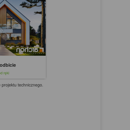
odbicie
d ręki
 projektu technicznego.