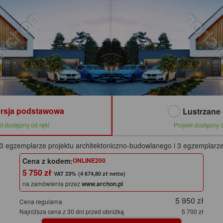
rsja podstawowa
Lustrzane 
kt dostępny od ręki
Projekt dostępny o
3 egzemplarze projektu architektoniczno-budowlanego i 3 egzemplarze
Cena z kodem:
ONLINE200
5 750 zł
(4 674,80 zł netto)
na zamówienia przez
www.archon.pl
5 950 zł
Cena regularna
Najniższa cena z 30 dni przed obniżką
5 700 zł