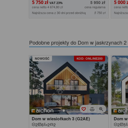
5 750 zł
5 000 
5 950 zł
cena netto 4 674,80 zł
cena regularna
cena nett
Najniższa cena z 30 dni przed obniżką
Najniższa
5 750 zł
Podobne projekty do
Dom w jaskrzynach 
NOWOŚĆ
KOD: ONLINE200
Dom w wiesiołkach 3 (G2AE)
Dom w 
2
6
2
2
2
5