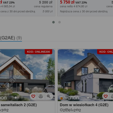
zł
5 750 zł
5 200 zł
o 4 065,04 zł
cena regularna
cena netto 4 674,80 zł
cena
 cena z 30 dni przed obniżką
Najniższa cena z 30 dni przed obniżką
5 000 zł
2 (G2AE)
(9)
KOD: ONLINE200
KOD: ONL
sanwitaliach 2 (G2E)
Dom w wiesiołkach 4 (G2E)
3
2
2
6
2
2