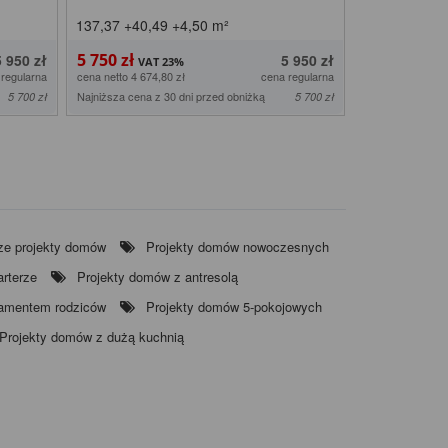
137,37
+40,49
+4,50
m²
139,47
+36,
5 750 zł
5 850 zł
5 950 zł
5 950 zł
 regularna
cena netto 4 674,80 zł
cena regularna
cena netto 4 756,
Najniższa cena z 30 dni przed obniżką
Najniższa cena z
5 700 zł
5 700 zł
ze projekty domów
Projekty domów nowoczesnych
rterze
Projekty domów z antresolą
tamentem rodziców
Projekty domów 5-pokojowych
Projekty domów z dużą kuchnią