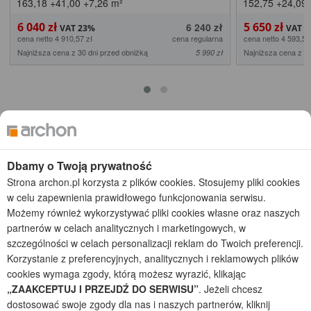
Dom w jonatanach 2 (G2)
Dom w jona
2
6
2
2
2
6
2
1
powiększony
z garażem 2-stanowiskowym
z inną lokaliza
163,18
+41,00
+7,26
m²
152,75
+24,09
6 040 zł
5 650 zł
6 240 zł
cena netto 4 910,57 zł
cena regularna
cena netto 4 593,50
Najniższa cena z 30 dni przed obniżką
Najniższa cena z 30
5 990 zł
Dbamy o Twoją prywatność
Strona archon.pl korzysta z plików cookies. Stosujemy pliki cookies
w celu zapewnienia prawidłowego funkcjonowania serwisu.
Podobne projekty do
Możemy również wykorzystywać pliki cookies własne oraz naszych
Dom w jonatanach
(75)
Zobacz wszystkie
partnerów w celach analitycznych i marketingowych, w
szczególności w celach personalizacji reklam do Twoich preferencji.
KOD: ONLINE200
Korzystanie z preferencyjnych, analitycznych i reklamowych plików
cookies wymaga zgody, którą możesz wyrazić, klikając
„ZAAKCEPTUJ I PRZEJDŹ DO SERWISU”
. Jeżeli chcesz
dostosować swoje zgody dla nas i naszych partnerów, kliknij