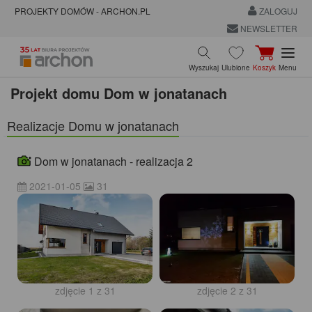
PROJEKTY DOMÓW - ARCHON.PL
ZALOGUJ
NEWSLETTER
Wyszukaj
Ulubione
Koszyk
Menu
Projekt domu
Dom w jonatanach
Realizacje Domu w jonatanach
Dom w jonatanach - realizacja 2
2021-01-05
31
zdjęcie 1 z 31
zdjęcie 2 z 31