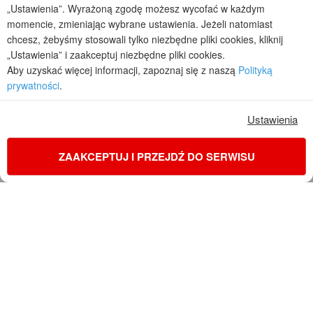
„Ustawienia”. Wyrażoną zgodę możesz wycofać w każdym
momencie, zmieniając wybrane ustawienia. Jeżeli natomiast
chcesz, żebyśmy stosowali tylko niezbędne pliki cookies, kliknij
„Ustawienia” i zaakceptuj niezbędne pliki cookies.
Aby uzyskać więcej informacji, zapoznaj się z naszą
Polityką
prywatności
.
Dom w malinówkach 56 (G)
Dom w mal
Ustawienia
2
6
2
1
2
6
2
1
149,38
+19,96
+7,21
m²
137,20
+18,12
ZAAKCEPTUJ I PRZEJDŹ DO SERWISU
5 350 zł
5 300 zł
5 550 zł
cena netto 4 349,59 zł
cena regularna
cena netto 4 308,94
KONTAKT
ZAMÓW PROJEKT
Najniższa cena z 30 dni przed obniżką
Najniższa cena z 3
5 300 zł
Dom w jonatanach należy do kategorii