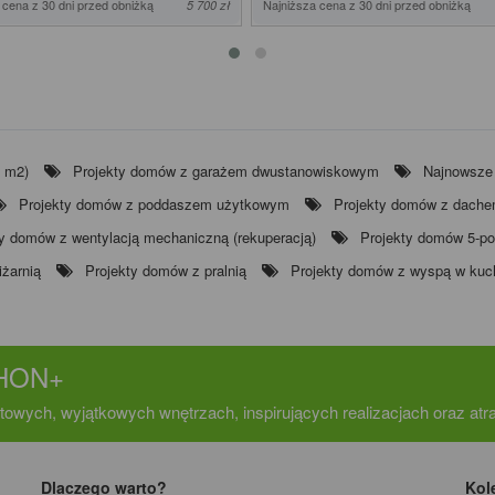
 cena z 30 dni przed obniżką
Najniższa cena z 30 dni przed obniżką
5 700 zł
0 m2)
Projekty domów z garażem dwustanowiskowym
Najnowsze
Projekty domów z poddaszem użytkowym
Projekty domów z dach
ty domów z wentylacją mechaniczną (rekuperacją)
Projekty domów 5-p
żarnią
Projekty domów z pralnią
Projekty domów z wyspą w kuc
CHON+
towych, wyjątkowych wnętrzach, inspirujących realizacjach oraz at
Dlaczego warto?
Kol