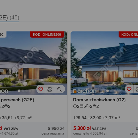
G2E)
(45)
ŚĆ
KOD: ONLINE200
KOD: ONL
perseach (G2E)
Dom w złociszkach (G2)
2
2
2
5
2
2
+35,51
+6,77
m²
129,54
+32,00
+7,37
m²
zł
5 300 zł
5 950 zł
o 4 674,80 zł
cena regularna
cena netto 4 308,94 zł
cena