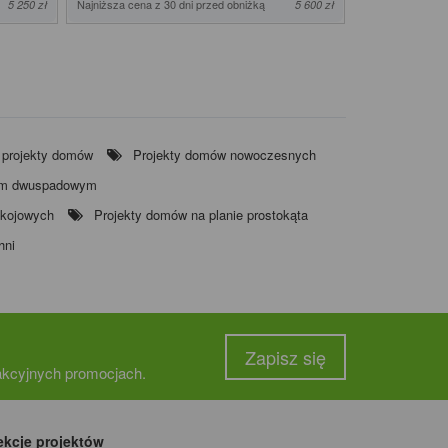
Najniższa cena z 30 dni przed obniżką
Najniższa cena z
5 250 zł
5 600 zł
 projekty domów
Projekty domów nowoczesnych
em dwuspadowym
okojowych
Projekty domów na planie prostokąta
hni
Zapisz się
rakcyjnych promocjach.
ekcje projektów