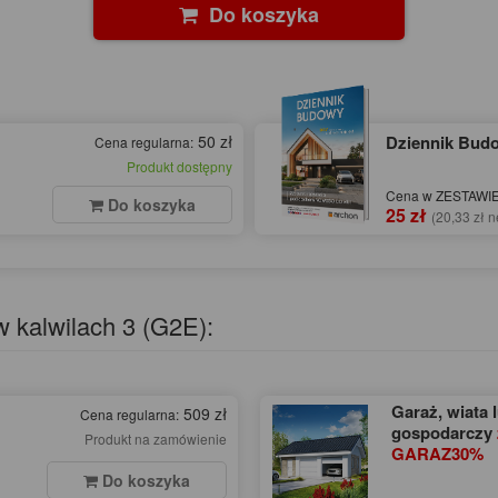
Do koszyka
50 zł
Dziennik Bu
Cena regularna:
Produkt dostępny
Cena w ZESTAWIE 
Do koszyka
25 zł
(20,33 zł n
 kalwilach 3 (G2E):
Garaż, wiata 
509 zł
Cena regularna:
gospodarczy
Produkt na zamówienie
GARAZ30%
Do koszyka