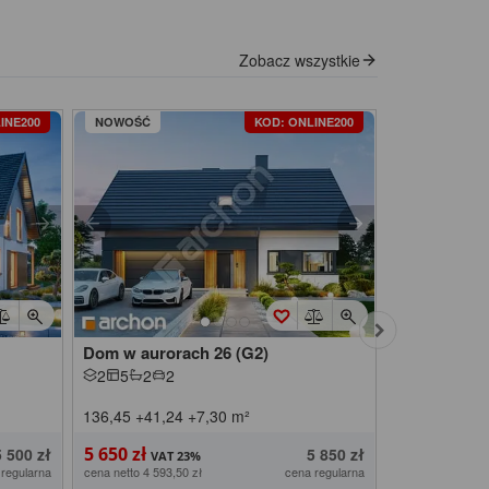
Zobacz wszystkie
INE200
NOWOŚĆ
KOD: ONLINE200
NOWOŚĆ
Dom w aurorach 26 (G2)
Dom w afas
2
5
2
2
2
6
2
2
136,45
+41,24
+7,30
m²
142,70
+35,
5 650 zł
5 750 zł
5 500 zł
5 850 zł
 regularna
cena netto 4 593,50 zł
cena regularna
cena netto 4 674,