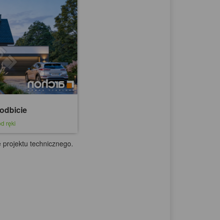
odbicie
d ręki
 projektu technicznego.