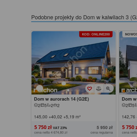
Podobne projekty do
Dom w kalwilach 3 (
KOD: ONLINE200
NOWO
Dom w aurorach 14 (G2E)
Dom w 
2
5
2
2
2
5
145,00
+40,02
+5,19
m²
142,76
5 750 zł
5 750 
5 950 zł
cena netto 4 674,80 zł
cena regularna
cena nett