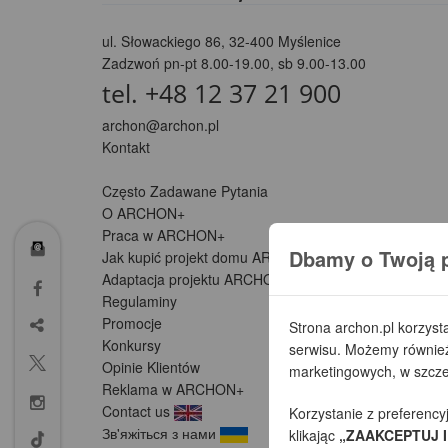
ul. Słowackiego 86
,
32-400 Myślenice
Zadzwoń pn-pt 8.00-19.00, sb 9.00-13.00
tel. +48 12 37 21 900
archon@archon.pl
Kontakt
Często Zadawane Pytania
O ARCHON+
Praca w ARCHON+
Dbamy o Twoją 
Jak kupić projekt domu ARCHON+
Adaptacja projektu ARCHON+ (Partnerzy)
Regulaminy
Promocje
Strona archon.pl korzyst
Konkursy
serwisu. Możemy również 
Opinie Klientów
marketingowych, w szczeg
Reklama w ARCHON+
Contact us
Korzystanie z preferency
Зв'яжіться з нами
klikając
„ZAAKCEPTUJ I