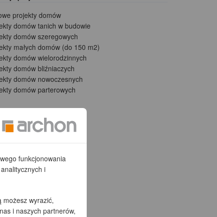
owe projekty domów
jekty domów tanich w budowie
jekty domów szeregowych
jekty małych domów (do 150 m2)
jekty domów wielorodzinnych
ekty domów bliźniaczych
jekty domów nowoczesnych
jekty domów parterowych
łowego funkcjonowania
analitycznych i
ą możesz wyrazić,
nas i naszych partnerów,