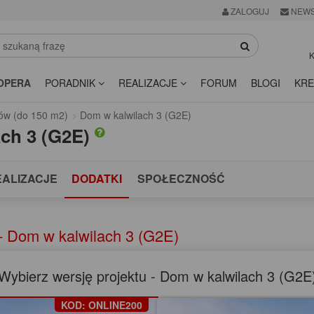
ZALOGUJ
NEWS
K
OPERA
PORADNIK
REALIZACJE
FORUM
BLOGI
KRE
ów (do 150 m2)
Dom w kalwilach 3 (G2E)
ach 3 (G2E)
EALIZACJE
DODATKI
SPOŁECZNOŚĆ
- Dom w kalwilach 3 (G2E)
Wybierz wersję projektu - Dom w kalwilach 3 (G2E
KOD: ONLINE200