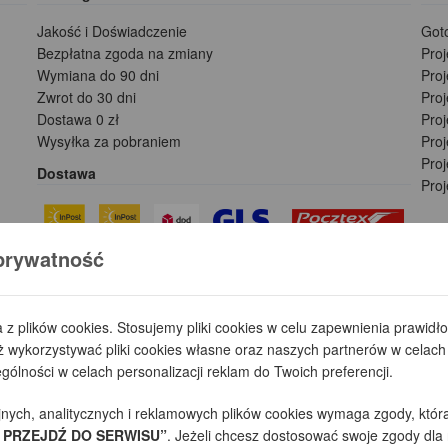
Jakość i Doświadczenie
Got
Bezpłatna zgoda na zmiany
Pro
Wymiana do 90 dni
Pro
Zwrot do 30 dni
Pro
Dostawa 0 zł
Pro
Wysyłka za pobraniem
Proj
Pro
Dostawa
Pro
prywatność
Płatności
a z plików cookies. Stosujemy pliki cookies w celu zapewnienia prawid
wykorzystywać pliki cookies własne oraz naszych partnerów w celach 
ólności w celach personalizacji reklam do Twoich preferencji.
jnych, analitycznych i reklamowych plików cookies wymaga zgody, któr
 PRZEJDŹ DO SERWISU”
. Jeżeli chcesz dostosować swoje zgody dla 