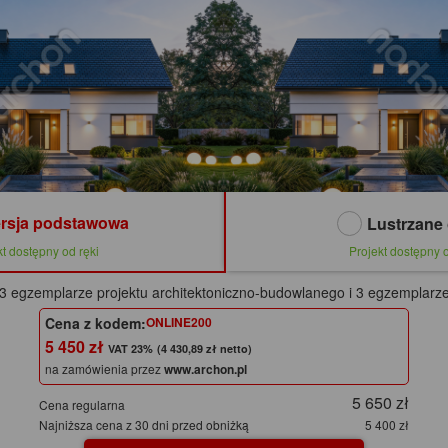
rsja podstawowa
Lustrzane 
kt dostępny od ręki
Projekt dostępny o
3 egzemplarze projektu architektoniczno-budowlanego i 3 egzemplarze
Cena z kodem:
ONLINE200
5 450 zł
(4 430,89 zł netto)
na zamówienia przez
www.archon.pl
5 650 zł
Cena regularna
Najniższa cena z 30 dni przed obniżką
5 400 zł