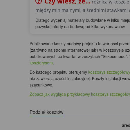
Czy wiesz, że...
różnica w koszci
między minimalnymi, a średnimi stawkami
Dlatego wyceniaj materiały budowlane w kilku miej
pozyskuj oferty na budowę od kilku wykonawców.
Publikowane koszty budowy projektu to wartości prze
(zarówno na stronie internetowej jak i w kosztorysie
publikowanych co kwartał w zeszytach "Sekocenbud". 
kosztorysem
.
Do każdego projektu oferujemy
kosztorys szczegółowy
nie zawierają części instalacyjnej. Koszty instalacji w
szacunkowo.
Zobacz jak wygląda przykładowy kosztorys szczegóło
Podział kosztów
Śred