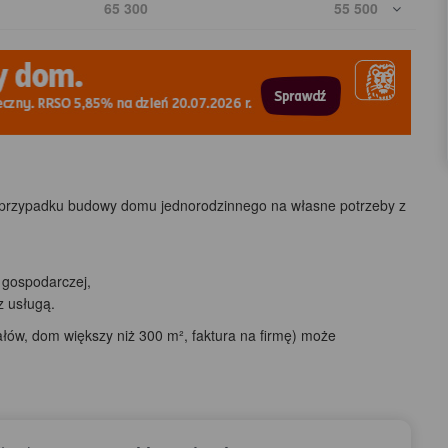
65 300
55 500
 przypadku budowy domu jednorodzinnego na własne potrzeby z
 gospodarczej,
 usługą.
łów, dom większy niż 300 m², faktura na firmę) może