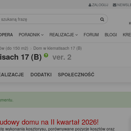
ZALOGUJ
NEWSL
K
OPERA
PORADNIK
REALIZACJE
FORUM
BLOGI
KRE
ów (do 150 m2)
Dom w klematisach 17 (B)
isach 17 (B)
ver. 2
EALIZACJE
DODATKI
SPOŁECZNOŚĆ
gmentu.
 budowy domu na
II kwartał 2026!
ę wykonania kosztorysu, porównywane pozycje kosztów oraz