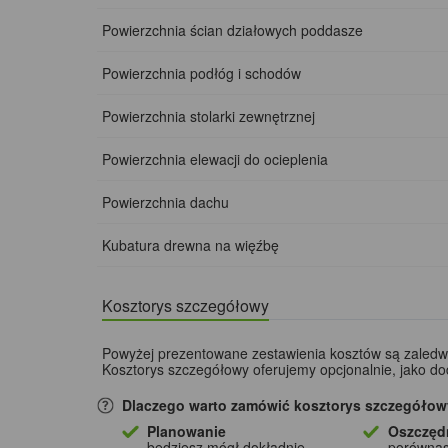
Powierzchnia ścian działowych poddasze
Powierzchnia podłóg i schodów
Powierzchnia stolarki zewnętrznej
Powierzchnia elewacji do ocieplenia
Powierzchnia dachu
Kubatura drewna na więźbę
Kosztorys szczegółowy
Powyżej prezentowane zestawienia kosztów są zaled
Kosztorys szczegółowy oferujemy opcjonalnie, jako d
Dlaczego warto zamówić kosztorys szczegółow
Planowanie
Oszczęd
będziesz mógł dokładnie
porównas