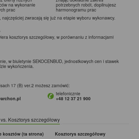
ców na wykonanie
potrzebnych robót, dopilnujesz
ych prac
harmonogramu prac
najczęściej zwracają się już na etapie wyboru wykonawcy.
?
wiera kosztorys szczegółowy, w porównaniu z informacjami
lnie, w biuletynie SEKOCENBUD, jednostkowych cen i stawek
dzie wykończenia.
isach 17 (B) ver.2 możesz zamówić:
telefonicznie
archon.pl
+48 12 37 21 900
) vs. Kosztorys szczegółowy
e kosztów (ta strona)
Kosztorys szczegółowy