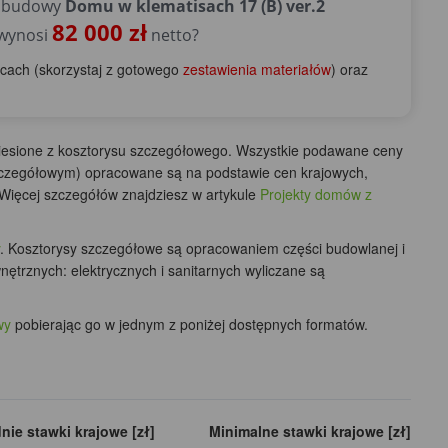
e budowy
Domu w klematisach 17 (B) ver.2
82 000 zł
 wynosi
netto?
scach (skorzystaj z gotowego
zestawienia materiałów
) oraz
niesione z kosztorysu szczegółowego. Wszystkie podawane ceny
 szczegółowym) opracowane są na podstawie cen krajowych,
Więcej szczegółów znajdziesz w artykule
Projekty domów z
. Kosztorysy szczegółowe są opracowaniem części budowlanej i
ewnętrznych: elektrycznych i sanitarnych wyliczane są
wy
pobierając go w jednym z poniżej dostępnych formatów.
nie stawki krajowe [zł]
Minimalne stawki krajowe [zł]