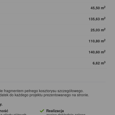
2
45,50 m
2
135,63 m
2
25,03 m
2
110,80 m
2
140,60 m
3
6,62 m
wie fragmentem pełnego kosztorysu szczegółowego.
odatek do każdego projektu prezentowanego na stronie.
y.
ność
Realizacja
z oferty różnych
znając dokładnie zakres