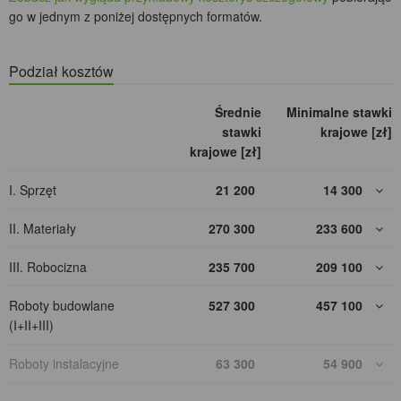
go w jednym z poniżej dostępnych formatów.
Podział kosztów
Średnie
Minimalne stawki
stawki
krajowe [zł]
krajowe [zł]
I. Sprzęt
21 200
14 300
II. Materiały
270 300
233 600
III. Robocizna
235 700
209 100
Roboty budowlane
527 300
457 100
(I+II+III)
Roboty instalacyjne
63 300
54 900