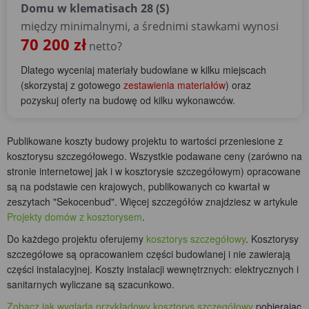
Domu w klematisach 28 (S)
między minimalnymi, a średnimi stawkami wynosi
70 200 zł
netto?
Dlatego wyceniaj materiały budowlane w kilku miejscach
(skorzystaj z gotowego
zestawienia materiałów
) oraz
pozyskuj oferty na budowę od kilku wykonawców.
Publikowane koszty budowy projektu to wartości przeniesione z
kosztorysu szczegółowego. Wszystkie podawane ceny (zarówno na
stronie internetowej jak i w kosztorysie szczegółowym) opracowane
są na podstawie cen krajowych, publikowanych co kwartał w
zeszytach "Sekocenbud". Więcej szczegółów znajdziesz w artykule
Projekty domów z kosztorysem
.
Do każdego projektu oferujemy
kosztorys szczegółowy
. Kosztorysy
szczegółowe są opracowaniem części budowlanej i nie zawierają
części instalacyjnej. Koszty instalacji wewnętrznych: elektrycznych i
sanitarnych wyliczane są szacunkowo.
Zobacz jak wygląda przykładowy kosztorys szczegółowy
pobierając