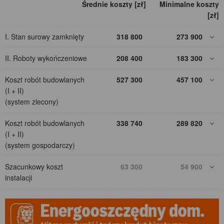
Średnie koszty [zł]
Minimalne koszty
[zł]
I. Stan surowy zamknięty
318 800
273 900
II. Roboty wykończeniowe
208 400
183 300
Koszt robót budowlanych
527 300
457 100
(I + II)
(system zlecony)
Koszt robót budowlanych
338 740
289 820
(I + II)
(system gospodarczy)
Szacunkowy koszt
63 300
54 900
instalacji