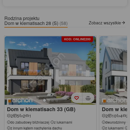
Rodzina projektu
Dom w klematisach 28 (S)
(58)
Zobacz wszystkie
KOD: ONLINE200
Dom w klematisach 33 (GB)
Dom w klem
2
5
2
1
2
10
4
2
do zabudowy bliźniaczej
z lukarnami
dwurodzinny
z innym kątem nachylenia dachu
z lukarnami
z