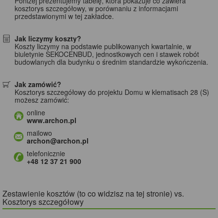
Poniżej prezentujemy tabelę, która pokazuje co zawiera
kosztorys szczegółowy, w porównaniu z informacjami
przedstawionymi w tej zakładce.
Jak liczymy koszty?
Koszty liczymy na podstawie publikowanych kwartalnie, w
biuletynie SEKOCENBUD, jednostkowych cen i stawek robót
budowlanych dla budynku o średnim standardzie wykończenia.
Jak zamówić?
Kosztorys szczegółowy do projektu Domu w klematisach 28 (S)
możesz zamówić:
online
www.archon.pl
mailowo
archon@archon.pl
telefonicznie
+48 12 37 21 900
Zestawienie kosztów (to co widzisz na tej stronie) vs.
Kosztorys szczegółowy