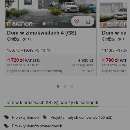
Dom w zimokwiatach 4 (GS)
Dom w narc
2
5
2
1
2
5
2
1
106,73
+19,49
+3,43
m²
114,85
+17,94
4 720 zł
4 790 zł
4 920 zł
cena netto 3 837,40 zł
cena regularna
cena netto 3 894,31
Najniższa cena z 30 dni przed obniżką
Najniższa cena z 3
4 670 zł
Dom w klematisach 28 (S) należy do kategorii
Projekty domów
Projekty małych domów (do 150 m2)
Projekty domów szeregowych