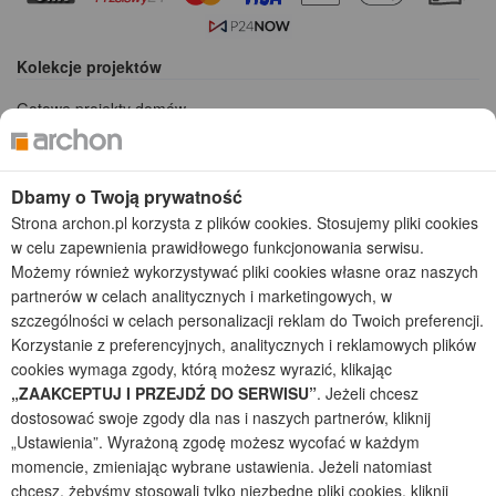
Kolekcje projektów
Gotowe projekty domów
Projekty domów tanich w budowie
Projekty domów szeregowych
Projekty małych domów (do 150 m2)
Dbamy o Twoją prywatność
Projekty domów wielorodzinnych
Strona archon.pl korzysta z plików cookies. Stosujemy pliki cookies
Projekty domów bliźniaczych
w celu zapewnienia prawidłowego funkcjonowania serwisu.
Projekty domów nowoczesnych
Możemy również wykorzystywać pliki cookies własne oraz naszych
Projekty domów parterowych
partnerów w celach analitycznych i marketingowych, w
szczególności w celach personalizacji reklam do Twoich preferencji.
2026 © ARCHON+ Biuro Projektów - Tradycyjne i nowoczesne gotowe
Korzystanie z preferencyjnych, analitycznych i reklamowych plików
projekty domów - autorska pracownia architektoniczna założona w 1990r.
cookies wymaga zgody, którą możesz wyrazić, klikając
przez arch. Barbarę Mendel
Z uwagi na ciągłe doskonalenie procesu powstawania projektów (zgodnie z
„ZAAKCEPTUJ I PRZEJDŹ DO SERWISU”
. Jeżeli chcesz
normą ISO 9001), prezentowane na stronie projekty domów mogą
dostosować swoje zgody dla nas i naszych partnerów, kliknij
nieznacznie różnić się od dokumentacji technicznej.
„Ustawienia”. Wyrażoną zgodę możesz wycofać w każdym
Informujemy, iż w celu optymalizacji treści dostępnych w naszym sklepie,
momencie, zmieniając wybrane ustawienia. Jeżeli natomiast
dostosowania ich do Państwa indywidualnych potrzeb korzystamy z
chcesz, żebyśmy stosowali tylko niezbędne pliki cookies, kliknij