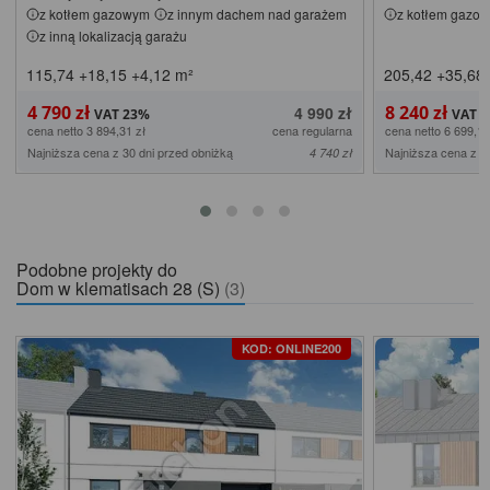
z kotłem gazowym
z innym dachem nad garażem
z kotłem gazo
z inną lokalizacją garażu
115,74
+18,15
+4,12
m²
205,42
+35,68
4 790 zł
8 240 zł
4 990 zł
cena netto 3 894,31 zł
cena regularna
cena netto 6 699,19
Najniższa cena z 30 dni przed obniżką
Najniższa cena z 3
4 740 zł
Podobne projekty do
Dom w klematisach 28 (S)
(3)
KOD: ONLINE200