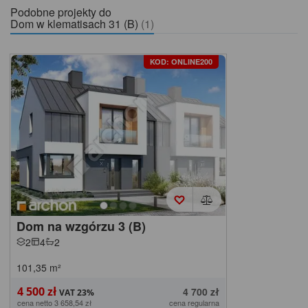
Podobne projekty do
Dom w klematisach 31 (B)
(1)
KOD: ONLINE200
Dom na wzgórzu 3 (B)
2
4
2
101,35
m²
4 500 zł
4 700 zł
cena netto 3 658,54 zł
cena regularna