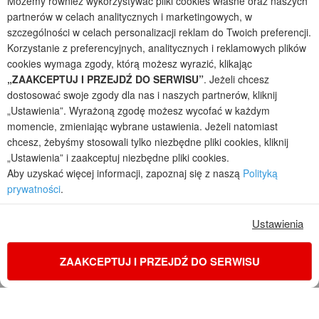
Możemy również wykorzystywać pliki cookies własne oraz naszych
Projekty domów parterowych
partnerów w celach analitycznych i marketingowych, w
szczególności w celach personalizacji reklam do Twoich preferencji.
2026 © ARCHON+ Biuro Projektów - Tradycyjne i nowoczesne gotowe
Korzystanie z preferencyjnych, analitycznych i reklamowych plików
projekty domów - autorska pracownia architektoniczna założona w 1990r.
przez arch. Barbarę Mendel
cookies wymaga zgody, którą możesz wyrazić, klikając
Z uwagi na ciągłe doskonalenie procesu powstawania projektów (zgodnie z
„ZAAKCEPTUJ I PRZEJDŹ DO SERWISU”
. Jeżeli chcesz
normą ISO 9001), prezentowane na stronie projekty domów mogą
dostosować swoje zgody dla nas i naszych partnerów, kliknij
nieznacznie różnić się od dokumentacji technicznej.
„Ustawienia”. Wyrażoną zgodę możesz wycofać w każdym
Informujemy, iż w celu optymalizacji treści dostępnych w naszym sklepie,
momencie, zmieniając wybrane ustawienia. Jeżeli natomiast
dostosowania ich do Państwa indywidualnych potrzeb korzystamy z
chcesz, żebyśmy stosowali tylko niezbędne pliki cookies, kliknij
informacji zapisanych za pomocą plików cookies na urządzeniach
„Ustawienia” i zaakceptuj niezbędne pliki cookies.
końcowych użytkowników. Pliki cookies użytkownik może kontrolować za
Aby uzyskać więcej informacji, zapoznaj się z naszą
Polityką
pomocą ustawień swojej przeglądarki internetowej. Dalsze korzystanie z
prywatności
.
naszego serwisu internetowego, bez zmiany ustawień przeglądarki
internetowej oznacza, iż użytkownik akceptuje stosowanie plików cookies.
Więcej informacji zawartych jest w polityce prywatności.
Ustawienia
Polityka prywatności
Regulamin sklepu internetowego
Reklamacje
Jak zmienić ustawienia cookies
ZAAKCEPTUJ I PRZEJDŹ DO SERWISU
KONTAKT
ZAMÓW PROJEKT