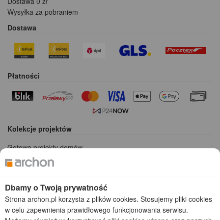
Dostawa 0 zł
Wysyłka za pobraniem
Dostawa
Płatności
Kolekcje projektów
Gotowe projekty domów
Projekty domów tanich w budowie
Projekty domów szeregowych
Projekty małych domów (do 150 m2)
Dbamy o Twoją prywatność
Projekty domów wielorodzinnych
Strona archon.pl korzysta z plików cookies. Stosujemy pliki cookies
Projekty domów bliźniaczych
w celu zapewnienia prawidłowego funkcjonowania serwisu.
Projekty domów nowoczesnych