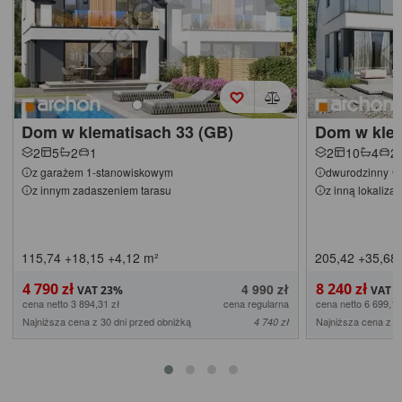
Dom w klematisach 33 (GB)
Dom w klem
2
5
2
1
2
10
4
2
z garażem 1-stanowiskowym
dwurodzinny
z innym zadaszeniem tarasu
z inną lokaliza
115,74
+18,15
+4,12
m²
205,42
+35,68
4 790 zł
8 240 zł
4 990 zł
cena netto 3 894,31 zł
cena regularna
cena netto 6 699,19
Najniższa cena z 30 dni przed obniżką
Najniższa cena z 3
4 740 zł