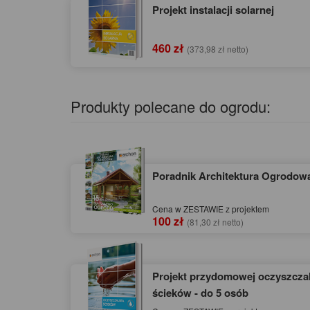
Projekt instalacji solarnej
460 zł
(373,98 zł netto)
Produkty polecane do ogrodu:
Poradnik Architektura Ogrodow
Cena w ZESTAWIE z projektem
100 zł
(81,30 zł netto)
Projekt przydomowej oczyszczal
ścieków - do 5 osób