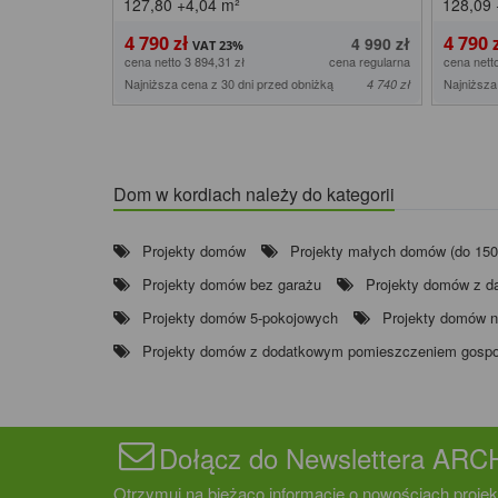
127,80
+4,04
m²
128,09
4 790 zł
4 790 
4 990 zł
cena netto 3 894,31 zł
cena regularna
cena nett
Najniższa cena z 30 dni przed obniżką
Najniższa
4 740 zł
Dom w kordiach należy do kategorii
Projekty domów
Projekty małych domów (do 15
Projekty domów bez garażu
Projekty domów z 
Projekty domów 5-pokojowych
Projekty domów na
Projekty domów z dodatkowym pomieszczeniem gosp
Dołącz do Newslettera AR
Otrzymuj na bieżąco informacje o nowościach projek