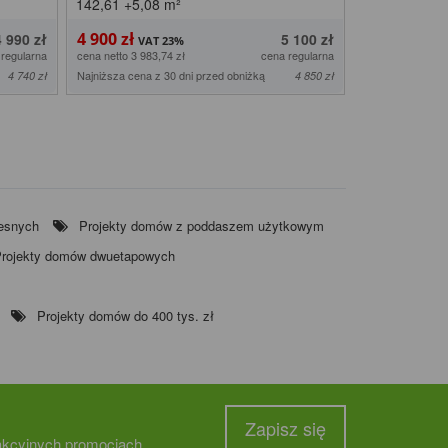
142,61
+5,08
m²
144,32
+4,8
4 900 zł
4 900 zł
4 990 zł
5 100 zł
 regularna
cena netto 3 983,74 zł
cena regularna
cena netto 3 983,
Najniższa cena z 30 dni przed obniżką
Najniższa cena z
4 740 zł
4 850 zł
esnych
Projekty domów z poddaszem użytkowym
rojekty domów dwuetapowych
Projekty domów do 400 tys. zł
Zapisz się
rakcyjnych promocjach.