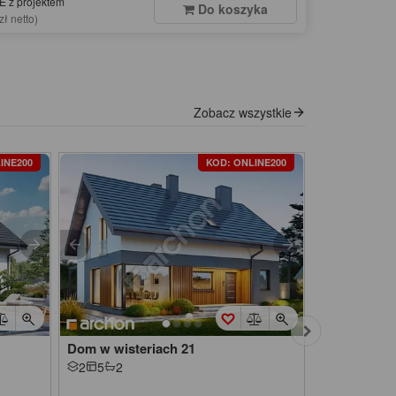
 z projektem
Do koszyka
zł netto)
Zobacz wszystkie
INE200
KOD: ONLINE200
Dom w wisteriach 21
Dom w mali
2
5
2
2
5
2