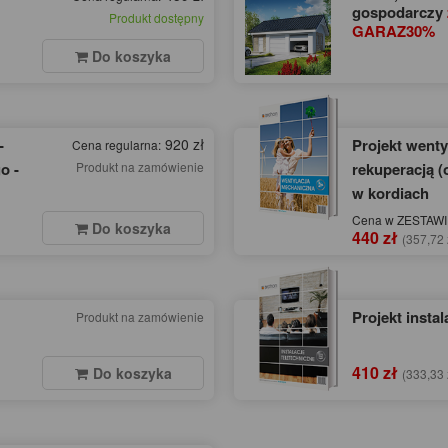
gospodarczy
Produkt dostępny
GARAZ30%
Do koszyka
-
920 zł
Projekt wenty
Cena regularna:
o -
Produkt na zamówienie
rekuperacją (
w kordiach
Cena w ZESTAWIE
Do koszyka
440 zł
(357,72 
Projekt instal
Produkt na zamówienie
410 zł
Do koszyka
(333,33 