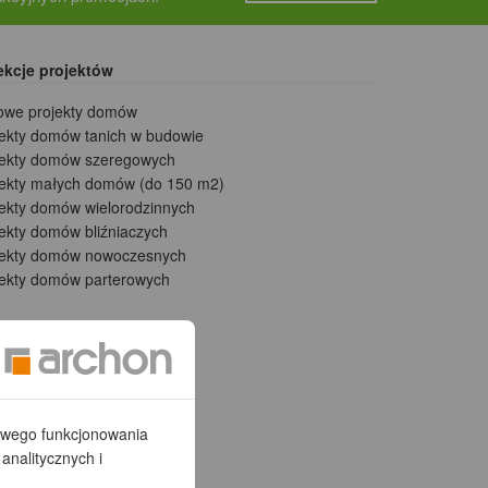
ekcje projektów
owe projekty domów
jekty domów tanich w budowie
jekty domów szeregowych
jekty małych domów (do 150 m2)
jekty domów wielorodzinnych
ekty domów bliźniaczych
jekty domów nowoczesnych
jekty domów parterowych
łowego funkcjonowania
analitycznych i