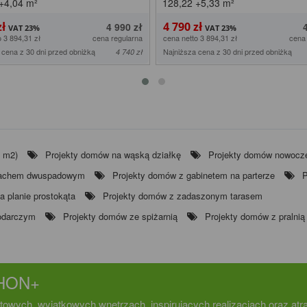
+4,04
m²
128,22
+5,33
m²
zł
4 790 zł
4 990 zł
o 3 894,31 zł
cena regularna
cena netto 3 894,31 zł
cena
 cena z 30 dni przed obniżką
Najniższa cena z 30 dni przed obniżką
4 740 zł
0 m2)
Projekty domów na wąską działkę
Projekty domów nowocz
dachem dwuspadowym
Projekty domów z gabinetem na parterze
P
 planie prostokąta
Projekty domów z zadaszonym tarasem
odarczym
Projekty domów ze spiżarnią
Projekty domów z pralnią
CHON+
towych, wyjątkowych wnętrzach, inspirujących realizacjach oraz at