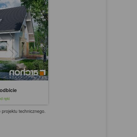
odbicie
d ręki
 projektu technicznego.