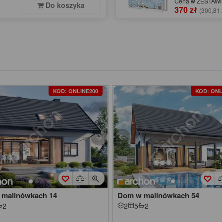
Cena w ZESTAWIE
Do koszyka
370 zł
(300,81 
KOD: ONLINE200
KOD: ONL
malinówkach 14
Dom w malinówkach 54
2
2
5
2