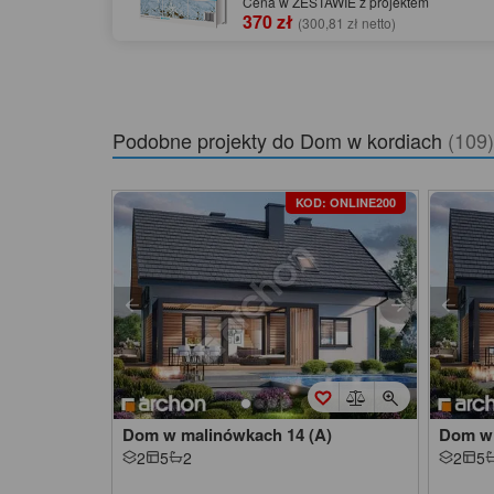
Cena w ZESTAWIE z projektem
370 zł
(300,81 zł netto)
Podobne projekty do
Dom w kordiach
(109)
KOD: ONLINE200
Dom w malinówkach 14 (A)
Dom w 
2
5
2
2
5