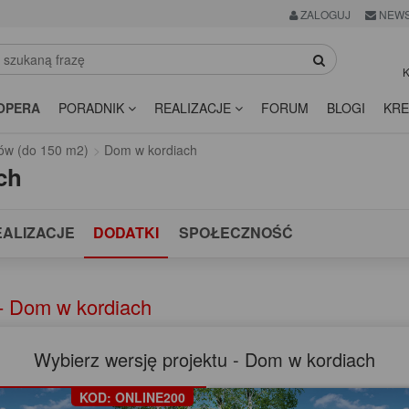
ZALOGUJ
NEWS
K
OPERA
PORADNIK
REALIZACJE
FORUM
BLOGI
KRE
ów (do 150 m2)
Dom w kordiach
ch
EALIZACJE
DODATKI
SPOŁECZNOŚĆ
- Dom w kordiach
Wybierz wersję projektu - Dom w kordiach
KOD: ONLINE200