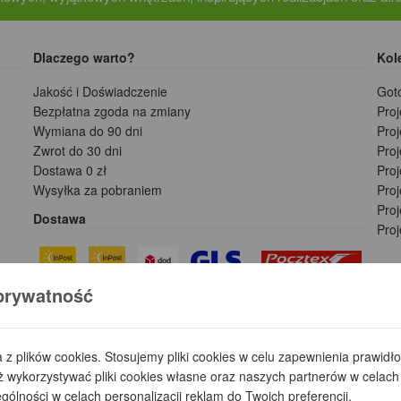
Dlaczego warto?
Kol
Jakość i Doświadczenie
Got
Bezpłatna zgoda na zmiany
Pro
Wymiana do 90 dni
Pro
Zwrot do 30 dni
Pro
Dostawa 0 zł
Pro
Wysyłka za pobraniem
Proj
Pro
Dostawa
Pro
prywatność
Płatności
a z plików cookies. Stosujemy pliki cookies w celu zapewnienia prawid
wykorzystywać pliki cookies własne oraz naszych partnerów w celach 
ólności w celach personalizacji reklam do Twoich preferencji.