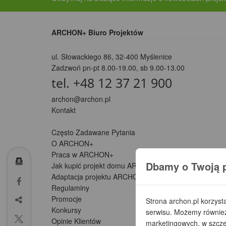
ARCHON+ Biuro Projektów
ul. Słowackiego 86
,
32-400 Myślenice
Zadzwoń pn-pt 8.00-19.00, sb 9.00-13.00
tel. +48 12 37 21 900
archon@archon.pl
Kontakt
Często Zadawane Pytania
O ARCHON+
Praca w ARCHON+
Dbamy o Twoją 
Jak kupić projekt domu ARCHON+
Adaptacja projektu ARCHON+ (Partnerzy)
Regulaminy
Promocje
Strona archon.pl korzyst
Konkursy
serwisu. Możemy również 
Opinie Klientów
marketingowych, w szczeg