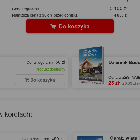
5 100 zł
Cena regularna
Najniższa cena z 30 dni przed obniżką
4 850 zł
Do koszyka
50 zł
Dziennik Bu
Cena regularna:
Produkt dostępny
Cena w ZESTAWIE 
Do koszyka
25 zł
(20,33 zł n
w kordiach:
Garaż, wiata 
459 zł
Cena regularna: