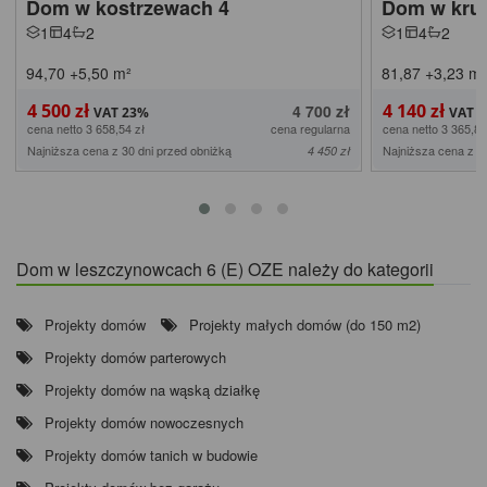
Dom w kostrzewach 4
Dom w kru
1
4
2
1
4
2
94,70
+5,50
m²
81,87
+3,23
m²
4 500 zł
4 140 zł
4 700 zł
cena netto 3 658,54 zł
cena regularna
cena netto 3 365,85
Najniższa cena z 30 dni przed obniżką
Najniższa cena z 3
4 450 zł
Dom w leszczynowcach 6 (E) OZE należy do kategorii
Projekty domów
Projekty małych domów (do 150 m2)
Projekty domów parterowych
Projekty domów na wąską działkę
Projekty domów nowoczesnych
Projekty domów tanich w budowie