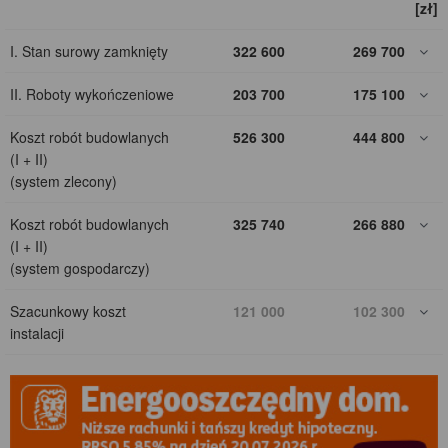
[zł]
I. Stan surowy zamknięty
322 600
269 700
II. Roboty wykończeniowe
203 700
175 100
Koszt robót budowlanych
526 300
444 800
(I + II)
(system zlecony)
Koszt robót budowlanych
325 740
266 880
(I + II)
(system gospodarczy)
Szacunkowy koszt
121 000
102 300
instalacji