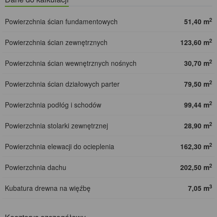
2
Powierzchnia ścian fundamentowych
51,40 m
2
Powierzchnia ścian zewnętrznych
123,60 m
2
Powierzchnia ścian wewnętrznych nośnych
30,70 m
2
Powierzchnia ścian działowych parter
79,50 m
2
Powierzchnia podłóg i schodów
99,44 m
2
Powierzchnia stolarki zewnętrznej
28,90 m
2
Powierzchnia elewacji do ocieplenia
162,30 m
2
Powierzchnia dachu
202,50 m
3
Kubatura drewna na więźbę
7,05 m