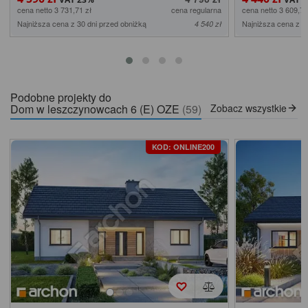
cena netto 3 731,71 zł
cena regularna
cena netto 3 609,76
Najniższa cena z 30 dni przed obniżką
Najniższa cena z 3
4 540 zł
Podobne projekty do
Dom w leszczynowcach 6 (E) OZE
(59)
Zobacz wszystkie
KOD: ONLINE200