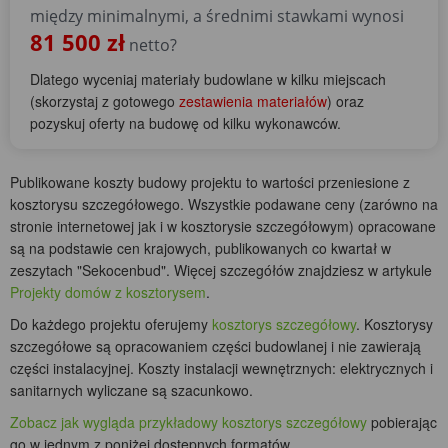
między minimalnymi, a średnimi stawkami wynosi
81 500 zł
netto?
Dlatego wyceniaj materiały budowlane w kilku miejscach
(skorzystaj z gotowego
zestawienia materiałów
) oraz
pozyskuj oferty na budowę od kilku wykonawców.
Publikowane koszty budowy projektu to wartości przeniesione z
kosztorysu szczegółowego. Wszystkie podawane ceny (zarówno na
stronie internetowej jak i w kosztorysie szczegółowym) opracowane
są na podstawie cen krajowych, publikowanych co kwartał w
zeszytach "Sekocenbud". Więcej szczegółów znajdziesz w artykule
Projekty domów z kosztorysem
.
Do każdego projektu oferujemy
kosztorys szczegółowy
. Kosztorysy
szczegółowe są opracowaniem części budowlanej i nie zawierają
części instalacyjnej. Koszty instalacji wewnętrznych: elektrycznych i
sanitarnych wyliczane są szacunkowo.
Zobacz jak wygląda przykładowy kosztorys szczegółowy
pobierając
go w jednym z poniżej dostępnych formatów.