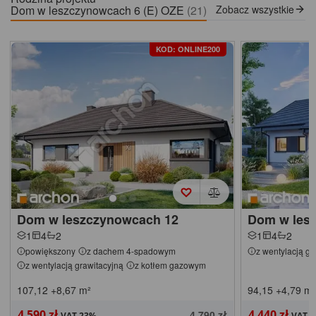
Dom w leszczynowcach 6 (E) OZE
(21)
Zobacz wszystkie
KOD: ONLINE200
Dom w leszczynowcach 12
Dom w les
1
4
2
1
4
2
powiększony
z dachem 4-spadowym
z wentylacją gr
z wentylacją grawitacyjną
z kotłem gazowym
107,12
+8,67
m²
94,15
+4,79
m²
4 590 zł
4 440 zł
4 790 zł