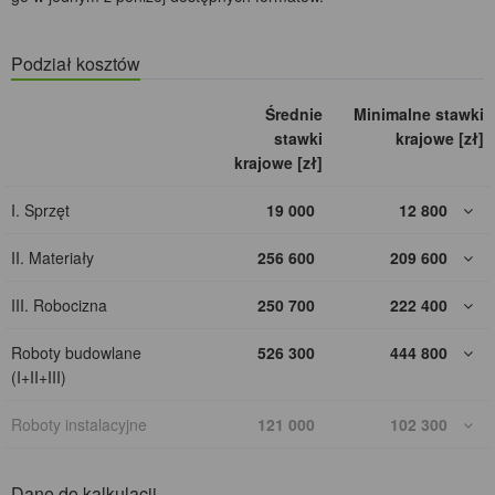
Podział kosztów
Średnie
Minimalne stawki
stawki
krajowe [zł]
krajowe [zł]
I. Sprzęt
19 000
12 800
II. Materiały
256 600
209 600
III. Robocizna
250 700
222 400
Roboty budowlane
526 300
444 800
(I+II+III)
Roboty instalacyjne
121 000
102 300
Dane do kalkulacji