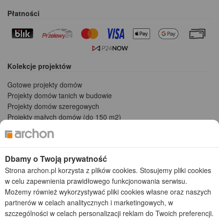
Płatności
Kolekcje projektów
Gotowe projekty domów
Projekty domów tanich w budowie
Projekty domów szeregowych
Projekty małych domów (do 150 m2)
Projekty domów wielorodzinnych
Projekty domów bliźniaczych
Projekty domów nowoczesnych
Dbamy o Twoją prywatność
Projekty domów parterowych
Strona archon.pl korzysta z plików cookies. Stosujemy pliki cookies
w celu zapewnienia prawidłowego funkcjonowania serwisu.
2026 © ARCHON+ Biuro Projektów - Tradycyjne i nowoczesne gotowe
projekty domów - autorska pracownia architektoniczna założona w 1990r.
Możemy również wykorzystywać pliki cookies własne oraz naszych
przez arch. Barbarę Mendel
partnerów w celach analitycznych i marketingowych, w
Z uwagi na ciągłe doskonalenie procesu powstawania projektów (zgodnie z
szczególności w celach personalizacji reklam do Twoich preferencji.
normą ISO 9001), prezentowane na stronie projekty domów mogą