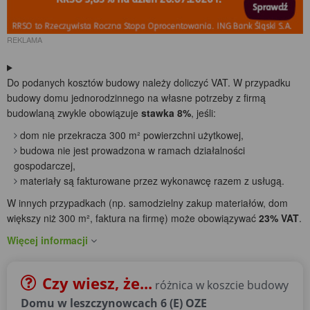
REKLAMA
Do podanych kosztów budowy należy doliczyć VAT. W przypadku
budowy domu jednorodzinnego na własne potrzeby z firmą
budowlaną zwykle obowiązuje
stawka 8%
, jeśli:
dom nie przekracza 300 m² powierzchni użytkowej,
budowa nie jest prowadzona w ramach działalności
gospodarczej,
materiały są fakturowane przez wykonawcę razem z usługą.
W innych przypadkach (np. samodzielny zakup materiałów, dom
większy niż 300 m², faktura na firmę) może obowiązywać
23% VAT
.
Więcej informacji
Czy wiesz, że...
różnica w koszcie budowy
Domu w leszczynowcach 6 (E) OZE