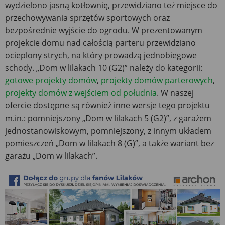
wydzielono jasną kotłownię, przewidziano też miejsce do
przechowywania sprzętów sportowych oraz
bezpośrednie wyjście do ogrodu. W prezentowanym
projekcie domu nad całością parteru przewidziano
ocieplony strych, na który prowadzą jednobiegowe
schody. „Dom w lilakach 10 (G2)” należy do kategorii:
gotowe projekty domów
,
projekty domów parterowych
,
projekty domów z wejściem od południa
. W naszej
ofercie dostępne są również inne wersje tego projektu
m.in.: pomniejszony „Dom w lilakach 5 (G2)”, z garażem
jednostanowiskowym, pomniejszony, z innym układem
pomieszczeń „Dom w lilakach 8 (G)”, a także wariant bez
garażu „Dom w lilakach”.