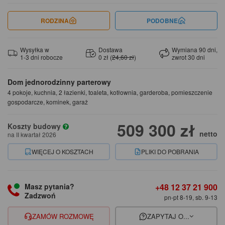
RODZINA
PODOBNE
Wysyłka w
Dostawa
Wymiana 90 dni,
1-3 dni robocze
0 zł (
24,60 zł
)
zwrot 30 dni
Dom jednorodzinny parterowy
4 pokoje, kuchnia, 2 łazienki, toaleta, kotłownia, garderoba, pomieszczenie
gospodarcze, kominek, garaż
509 300 zł
Koszty budowy
netto
na II kwartał 2026
WIĘCEJ O KOSZTACH
PLIKI DO POBRANIA
+48 12 37 21 900
Masz pytania?
Zadzwoń
pn-pt 8-19, sb. 9-13
ZAMÓW ROZMOWĘ
ZAPYTAJ O...