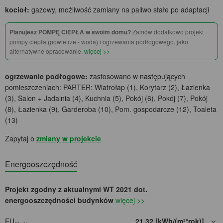
kocioł:
gazowy, możliwość zamiany na paliwo stałe po adaptacji
Planujesz POMPĘ CIEPŁA w swoim domu?
Zamów dodatkowo projekt
pompy ciepła (powietrze - woda) i ogrzewania podłogowego, jako
alternatywne opracowanie.
więcej >>
ogrzewanie podłogowe:
zastosowano w następujących
pomieszczeniach: PARTER: Wiatrołap (1), Korytarz (2), Łazienka
(3), Salon + Jadalnia (4), Kuchnia (5), Pokój (6), Pokój (7), Pokój
(8), Łazienka (9), Garderoba (10), Pom. gospodarcze (12), Toaleta
(13)
Zapytaj o
zmiany w projekcie
Energooszczędność
Projekt zgodny z aktualnymi WT 2021 dot.
energooszczędności budynków
więcej >>
EU
21,32 [kWh/(m²*rok)]