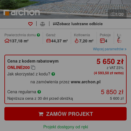
1/20
Zobacz lustrzane odbicie
Powierzchnia domu
Garaż
Kotłownia
pokoje
łazienk
137,18 m²
44,37 m²
7,20 m²
4
3
Więcej parametrów
5 650 zł
Cena z kodem rabatowym
ONLINE200
z VAT 23%
(4 593,50 zł netto)
Jak skorzystać z kodu?
na zamówienia przez
www.archon.pl
5 850 zł
Cena regularna
Najniższa cena z 30 dni przed obniżką
5 600 zł
ZAMÓW PROJEKT
Projekt dostępny od ręki