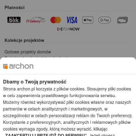
Płatności
Kolekcje projektów
Gotowe projekty domów
Projekty domów tanich w budowie
Projekty domów szeregowych
Projekty małych domów (do 150 m2)
Projekty domów wielorodzinnych
Dbamy o Twoją prywatność
Projekty domów bliźniaczych
Strona archon.pl korzysta z plików cookies. Stosujemy pliki cookies
Projekty domów nowoczesnych
w celu zapewnienia prawidłowego funkcjonowania serwisu.
Projekty domów parterowych
Możemy również wykorzystywać pliki cookies własne oraz naszych
partnerów w celach analitycznych i marketingowych, w
2026 © ARCHON+ Biuro Projektów - Tradycyjne i nowoczesne gotowe
szczególności w celach personalizacji reklam do Twoich preferencji.
projekty domów - autorska pracownia architektoniczna założona w 1990r.
Korzystanie z preferencyjnych, analitycznych i reklamowych plików
przez arch. Barbarę Mendel
cookies wymaga zgody, którą możesz wyrazić, klikając
Z uwagi na ciągłe doskonalenie procesu powstawania projektów (zgodnie z
normą ISO 9001), prezentowane na stronie projekty domów mogą
„ZAAKCEPTUJ I PRZEJDŹ DO SERWISU”
. Jeżeli chcesz