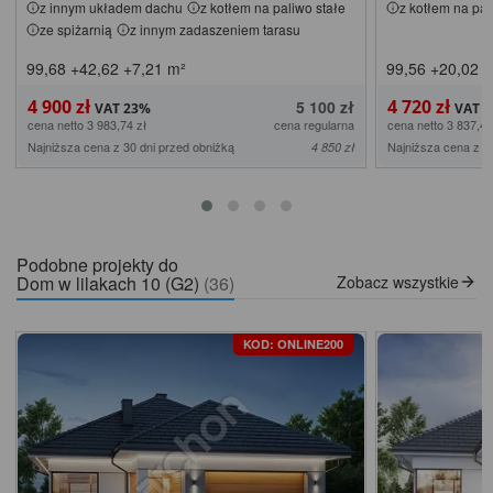
z innym układem dachu
z kotłem na paliwo stałe
z kotłem na pal
ze spiżarnią
z innym zadaszeniem tarasu
99,68
+42,62
+7,21
m²
99,56
+20,02
+
4 900 zł
4 720 zł
5 100 zł
cena netto 3 983,74 zł
cena regularna
cena netto 3 837,40
Najniższa cena z 30 dni przed obniżką
Najniższa cena z 3
4 850 zł
Podobne projekty do
Dom w lilakach 10 (G2)
(36)
Zobacz wszystkie
KOD: ONLINE200