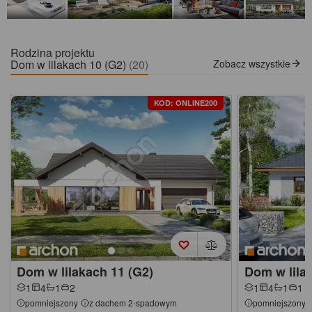
Rodzina projektu
Dom w lilakach 10 (G2)
(20)
Zobacz wszystkie
KOD: ONLINE200
Dom w lilakach 11 (G2)
Dom w lila
1
4
1
2
1
4
1
1
pomniejszony
z dachem 2-spadowym
pomniejszony