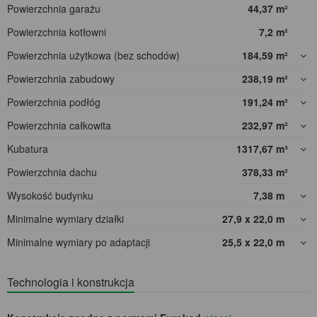
Powierzchnia garażu
44,37
m²
Powierzchnia kotłowni
7,2
m²
Powierzchnia użytkowa (bez schodów)
184,59
m²
Powierzchnia zabudowy
238,19
m²
Powierzchnia podłóg
191,24
m²
Powierzchnia całkowita
232,97
m²
Kubatura
1317,67
m³
Powierzchnia dachu
378,33
m²
Wysokość budynku
7,38
m
Minimalne wymiary działki
27,9 x 22,0
m
Minimalne wymiary po adaptacji
25,5 x 22,0
m
Technologia i konstrukcja