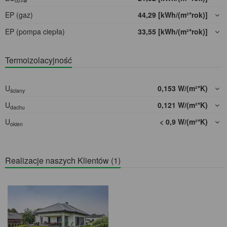
co+w
EP (gaz)
44,29 [kWh/(m²*rok)]
EP (pompa ciepła)
33,55 [kWh/(m²*rok)]
Termoizolacyjność
U
0,153 W/(m²*K)
ściany
U
0,121 W/(m²*K)
dachu
U
< 0,9 W/(m²*K)
okien
Realizacje naszych Klientów (1)