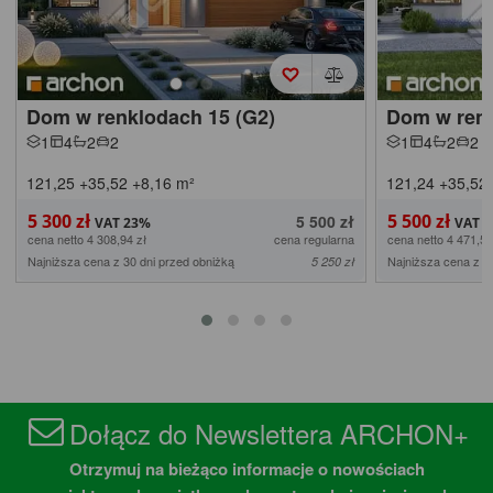
Dom w renklodach 15 (G2)
Dom w renk
1
4
2
2
1
4
2
2
121,25
+35,52
+8,16
m²
121,24
+35,52
5 300 zł
5 500 zł
5 500 zł
cena netto 4 308,94 zł
cena regularna
cena netto 4 471,54
Najniższa cena z 30 dni przed obniżką
Najniższa cena z 3
5 250 zł
Dołącz do Newslettera ARCHON+
Otrzymuj na bieżąco informacje o nowościach