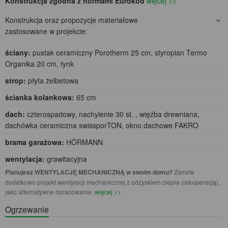
Konstrukcja zgodna z normami Eurokod
więcej >>
Konstrukcja oraz propozycje materiałowe
zastosowane w projekcie:
ściany:
pustak ceramiczny Porotherm 25 cm, styropian Termo
Organika 20 cm, tynk
strop:
płyta żelbetowa
ścianka kolankowa:
65 cm
dach:
czterospadowy, nachylenie 30 st. , więźba drewniana,
dachówka ceramiczna swissporTON, okno dachowe FAKRO
brama garażowa:
HÖRMANN
wentylacja:
grawitacyjna
Planujesz WENTYLACJĘ MECHANICZNĄ w swoim domu?
Zamów
dodatkowo projekt wentylacji mechanicznej z odzyskiem ciepła (rekuperacją),
jako alternatywne opracowanie.
więcej >>
Ogrzewanie