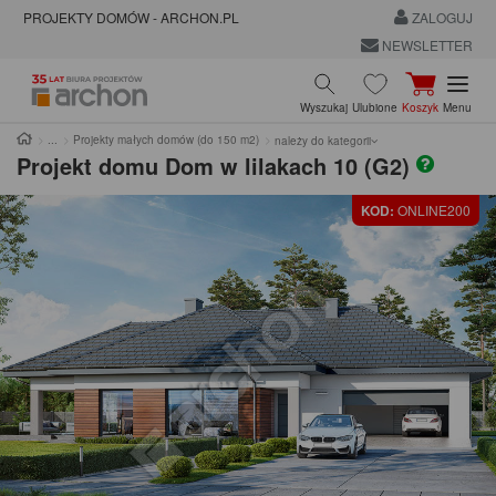
PROJEKTY DOMÓW - ARCHON.PL
ZALOGUJ
NEWSLETTER
Wyszukaj
Ulubione
Koszyk
Menu
Projekty małych domów (do 150 m2)
należy do kategorii
Projekt domu
Dom w lilakach 10 (G2)
KOD:
ONLINE200