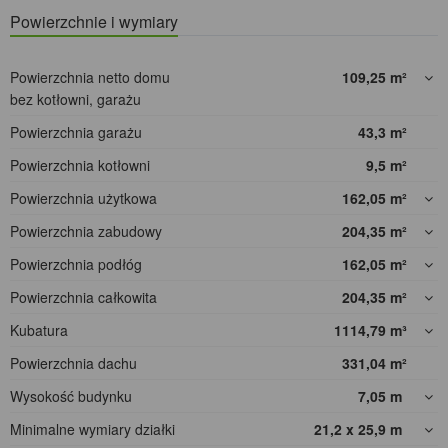
Powierzchnie i wymiary
Powierzchnia netto domu
109,25
m²
bez kotłowni, garażu
Powierzchnia garażu
43,3
m²
Powierzchnia kotłowni
9,5
m²
Powierzchnia użytkowa
162,05
m²
Powierzchnia zabudowy
204,35
m²
Powierzchnia podłóg
162,05
m²
Powierzchnia całkowita
204,35
m²
Kubatura
1114,79
m³
Powierzchnia dachu
331,04
m²
Wysokość budynku
7,05
m
Minimalne wymiary działki
21,2 x 25,9
m