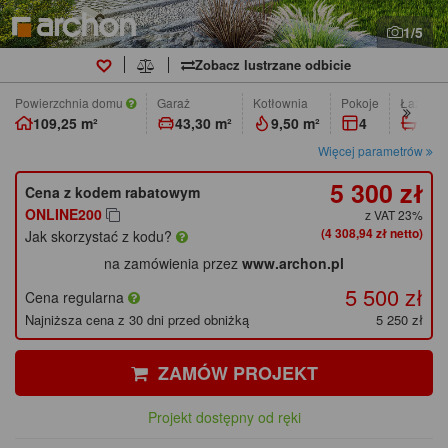
1/5
Zobacz lustrzane odbicie
Powierzchnia domu
Garaż
Kotłownia
pokoje
łazienk
109,25 m²
43,30 m²
9,50 m²
4
1
Więcej parametrów
5 300 zł
Cena z kodem rabatowym
ONLINE200
z VAT 23%
(4 308,94 zł netto)
Jak skorzystać z kodu?
na zamówienia przez
www.archon.pl
5 500 zł
Cena regularna
Najniższa cena z 30 dni przed obniżką
5 250 zł
ZAMÓW PROJEKT
Projekt dostępny od ręki