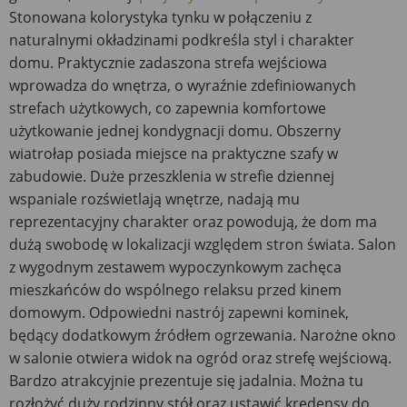
Stonowana kolorystyka tynku w połączeniu z
naturalnymi okładzinami podkreśla styl i charakter
domu. Praktycznie zadaszona strefa wejściowa
wprowadza do wnętrza, o wyraźnie zdefiniowanych
strefach użytkowych, co zapewnia komfortowe
użytkowanie jednej kondygnacji domu. Obszerny
wiatrołap posiada miejsce na praktyczne szafy w
zabudowie. Duże przeszklenia w strefie dziennej
wspaniale rozświetlają wnętrze, nadają mu
reprezentacyjny charakter oraz powodują, że dom ma
dużą swobodę w lokalizacji względem stron świata. Salon
z wygodnym zestawem wypoczynkowym zachęca
mieszkańców do wspólnego relaksu przed kinem
domowym. Odpowiedni nastrój zapewni kominek,
będący dodatkowym źródłem ogrzewania. Narożne okno
w salonie otwiera widok na ogród oraz strefę wejściową.
Bardzo atrakcyjnie prezentuje się jadalnia. Można tu
rozłożyć duży rodzinny stół oraz ustawić kredensy do