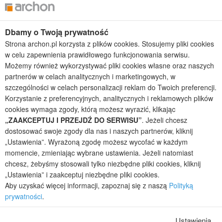
Projekty domów tanich w budowie
Projekty domów szeregowych
Projekty małych domów (do 150 m2)
Dbamy o Twoją prywatność
Projekty domów wielorodzinnych
Strona archon.pl korzysta z plików cookies. Stosujemy pliki cookies
Projekty domów bliźniaczych
w celu zapewnienia prawidłowego funkcjonowania serwisu.
Projekty domów nowoczesnych
Możemy również wykorzystywać pliki cookies własne oraz naszych
Projekty domów parterowych
partnerów w celach analitycznych i marketingowych, w
szczególności w celach personalizacji reklam do Twoich preferencji.
2026 © ARCHON+ Biuro Projektów - Tradycyjne i nowoczesne gotowe
Korzystanie z preferencyjnych, analitycznych i reklamowych plików
projekty domów - autorska pracownia architektoniczna założona w 1990r.
cookies wymaga zgody, którą możesz wyrazić, klikając
przez arch. Barbarę Mendel
Z uwagi na ciągłe doskonalenie procesu powstawania projektów (zgodnie z
„ZAAKCEPTUJ I PRZEJDŹ DO SERWISU”
. Jeżeli chcesz
normą ISO 9001), prezentowane na stronie projekty domów mogą
dostosować swoje zgody dla nas i naszych partnerów, kliknij
nieznacznie różnić się od dokumentacji technicznej.
„Ustawienia”. Wyrażoną zgodę możesz wycofać w każdym
Informujemy, iż w celu optymalizacji treści dostępnych w naszym sklepie,
momencie, zmieniając wybrane ustawienia. Jeżeli natomiast
dostosowania ich do Państwa indywidualnych potrzeb korzystamy z
chcesz, żebyśmy stosowali tylko niezbędne pliki cookies, kliknij
informacji zapisanych za pomocą plików cookies na urządzeniach
„Ustawienia” i zaakceptuj niezbędne pliki cookies.
końcowych użytkowników. Pliki cookies użytkownik może kontrolować za
Aby uzyskać więcej informacji, zapoznaj się z naszą
Polityką
pomocą ustawień swojej przeglądarki internetowej. Dalsze korzystanie z
prywatności
.
naszego serwisu internetowego, bez zmiany ustawień przeglądarki
internetowej oznacza, iż użytkownik akceptuje stosowanie plików cookies.
Więcej informacji zawartych jest w polityce prywatności.
Ustawienia