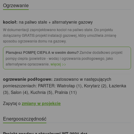
Ogrzewanie
kocioł:
na paliwo stałe + alternatywnie gazowy
W dokumentacji zaprojektowano kocioł na paliwo stałe. Do projektu
dołączamy GRATIS projekt instalacji gazowej, który umożliwia zmianę
sposobu ogrzewania domu na gazowy.
Planujesz POMPĘ CIEPŁA w swoim domu?
Zamów dodatkowo projekt
pompy ciepła (powietrze - woda) i ogrzewania podłogowego, jako
alternatywne opracowanie.
więcej >>
ogrzewanie podłogowe:
zastosowano w następujących
pomieszczeniach: PARTER: Wiatrołap (1), Korytarz (2), Łazienka
(3), Salon (4), Kuchnia (5), Pralnia (11)
Zapytaj o
zmiany w projekcie
Energooszczędność
Projekt zgodny z aktualnymi WT 2021 dot.