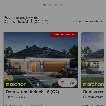
Podobne projekty do
Dom w lilakach 5 (G2)
(17)
Zobacz wszystkie
KOD: ONLINE200
Dom w renklodach 15 (G2)
Dom w renk
1
4
2
2
1
4
2
2
121,25
+35,52
+8,16
m²
121,24
+35,52