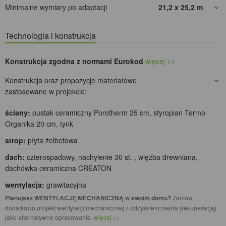
Minimalne wymiary po adaptacji
21,2 x 25,2
m
Technologia i konstrukcja
Konstrukcja zgodna z normami Eurokod
więcej >>
Konstrukcja oraz propozycje materiałowe
zastosowane w projekcie:
ściany:
pustak ceramiczny Porotherm 25 cm, styropian Termo
Organika 20 cm, tynk
strop:
płyta żelbetowa
dach:
czterospadowy, nachylenie 30 st. , więźba drewniana,
dachówka ceramiczna CREATON
wentylacja:
grawitacyjna
Planujesz WENTYLACJĘ MECHANICZNĄ w swoim domu?
Zamów
dodatkowo projekt wentylacji mechanicznej z odzyskiem ciepła (rekuperacją),
jako alternatywne opracowanie.
więcej >>