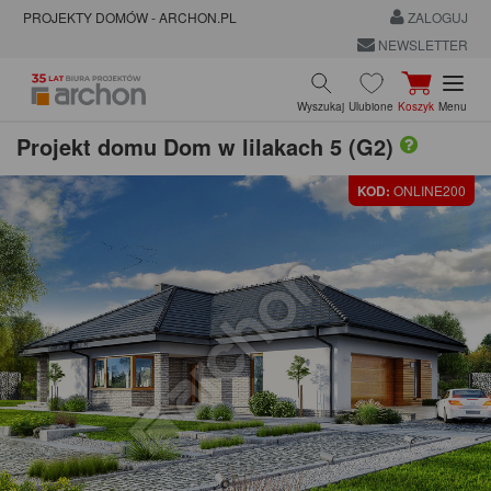
PROJEKTY DOMÓW - ARCHON.PL
ZALOGUJ
NEWSLETTER
Wyszukaj
Ulubione
Koszyk
Menu
Projekt domu
Dom w lilakach 5 (G2)
KOD:
ONLINE200