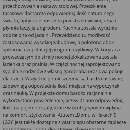
przechowywania zastawy stołowej. Przeszklenie
tarasowe dostarcza odpowiednią ilość naturalnego
światła, optycznie poszerza przestrzeń wewnętrzną i
płynnie łączy ją z ogrodem. Kuchnia została wyraźnie
oddzielona od jadalni. Przewidziano tu możliwość
zastosowania wysokiej zabudowy, a położona obok
spiżarnia uzupełnia jej program użytkowy. W korytarzu
prowadzącym do strefy nocnej zlokalizowana została
łazienka oraz pralnia. W części nocnej zaprojektowano
sypialnię rodziców z własną garderobą oraz dwa pokoje
dla dzieci. Wszystkie pomieszczenia są bardzo ustawne,
zapewniają odpowiednią ilość miejsca na wypoczynek
oraz naukę. W projekcie domu bardzo racjonalnie
wykorzystano powierzchnię, przewidziano odpowiednią
ilość na pojemne szafy, które w istotny sposób wpłyną
na komfort użytkowania. Atutem „Domu w lilakach 5
(G2)” jest także dostępne z wiatrołapu obszerne zaplecze
gospodarcze – duży, dwustanowiskowy garaż z