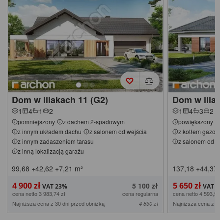
Dom w lilakach 11 (G2)
Dom w lila
1
4
1
2
1
4
3
2
pomniejszony
z dachem 2-spadowym
powiększony
z innym układem dachu
z salonem od wejścia
z kotłem gazo
z innym zadaszeniem tarasu
z salonem od w
z inną lokalizacją garażu
99,68
+42,62
+7,21
m²
137,18
+44,37
4 900 zł
5 650 zł
5 100 zł
cena netto 3 983,74 zł
cena regularna
cena netto 4 593,50
Najniższa cena z 30 dni przed obniżką
Najniższa cena z 3
4 850 zł