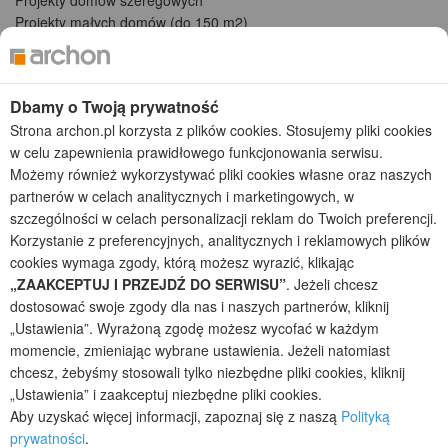
Projekty małych domów (do 150 m2)
Projekty domów wielorodzinnych
Projekty domów bliźniaczych
Projekty domów nowoczesnych
Dbamy o Twoją prywatność
Projekty domów parterowych
Strona archon.pl korzysta z plików cookies. Stosujemy pliki cookies
w celu zapewnienia prawidłowego funkcjonowania serwisu.
2026 © ARCHON+ Biuro Projektów - Tradycyjne i nowoczesne gotowe
projekty domów - autorska pracownia architektoniczna założona w 1990r.
Możemy również wykorzystywać pliki cookies własne oraz naszych
przez arch. Barbarę Mendel
partnerów w celach analitycznych i marketingowych, w
Z uwagi na ciągłe doskonalenie procesu powstawania projektów (zgodnie z
szczególności w celach personalizacji reklam do Twoich preferencji.
normą ISO 9001), prezentowane na stronie projekty domów mogą
Korzystanie z preferencyjnych, analitycznych i reklamowych plików
nieznacznie różnić się od dokumentacji technicznej.
cookies wymaga zgody, którą możesz wyrazić, klikając
Informujemy, iż w celu optymalizacji treści dostępnych w naszym sklepie,
„ZAAKCEPTUJ I PRZEJDŹ DO SERWISU”
. Jeżeli chcesz
dostosowania ich do Państwa indywidualnych potrzeb korzystamy z
dostosować swoje zgody dla nas i naszych partnerów, kliknij
informacji zapisanych za pomocą plików cookies na urządzeniach
„Ustawienia”. Wyrażoną zgodę możesz wycofać w każdym
końcowych użytkowników. Pliki cookies użytkownik może kontrolować za
momencie, zmieniając wybrane ustawienia. Jeżeli natomiast
pomocą ustawień swojej przeglądarki internetowej. Dalsze korzystanie z
chcesz, żebyśmy stosowali tylko niezbędne pliki cookies, kliknij
naszego serwisu internetowego, bez zmiany ustawień przeglądarki
internetowej oznacza, iż użytkownik akceptuje stosowanie plików cookies.
„Ustawienia” i zaakceptuj niezbędne pliki cookies.
Więcej informacji zawartych jest w polityce prywatności.
Aby uzyskać więcej informacji, zapoznaj się z naszą
Polityką
prywatności
.
Polityka prywatności
Regulamin sklepu internetowego