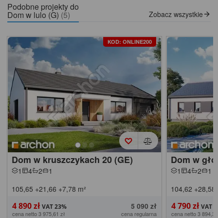
Podobne projekty do
Dom w lulo (G)
(5)
Zobacz wszystkie
KOD: ONLINE200
Dom w kruszczykach 20 (GE)
Dom w gło
1
4
2
1
1
4
2
1
105,65
+21,66
+7,78
m²
104,62
+28,58
4 890 zł
4 790 zł
5 090 zł
cena netto 3 975,61 zł
cena regularna
cena netto 3 894,31