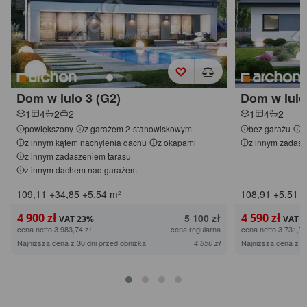
Dom w lulo 3 (G2)
Dom w lulo
1
4
2
2
1
4
2
powiększony
z garażem 2-stanowiskowym
bez garażu
z
z innym kątem nachylenia dachu
z okapami
z innym zadasz
z innym zadaszeniem tarasu
z innym dachem nad garażem
109,11
+34,85
+5,54
m²
108,91
+5,51
m
4 900 zł
4 590 zł
5 100 zł
cena netto 3 983,74 zł
cena regularna
cena netto 3 731,71
Najniższa cena z 30 dni przed obniżką
Najniższa cena z 3
4 850 zł