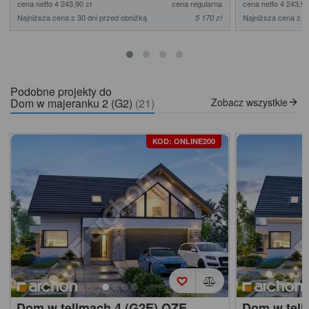
cena netto 4 243,90 zł
cena regularna
cena netto 4 243,90
Najniższa cena z 30 dni przed obniżką
Najniższa cena z 3
5 170 zł
Podobne projekty do
Dom w majeranku 2 (G2)
(21)
Zobacz wszystkie
KOD: ONLINE200
Dom w telimach 4 (G2E) OZE
Dom w teli