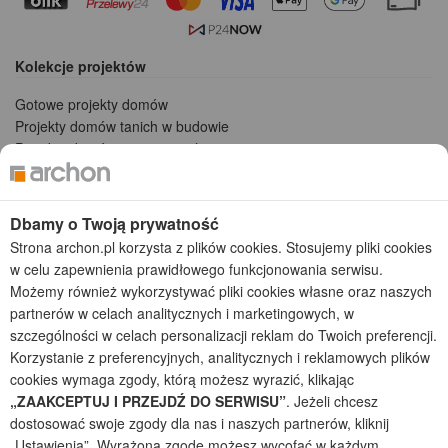
Kolekcje projektów
Gotowe projekty domów
Projekty domów tanich w budowie
Projekty domów szeregowych
Projekty małych domów (do 150 m2)
Projekty domów wielorodzinnych
Projekty domów bliźniaczych
Dbamy o Twoją prywatność
Projekty domów nowoczesnych
Strona archon.pl korzysta z plików cookies. Stosujemy pliki cookies
Projekty domów parterowych
w celu zapewnienia prawidłowego funkcjonowania serwisu.
Możemy również wykorzystywać pliki cookies własne oraz naszych
2026 © ARCHON+ Biuro Projektów - Tradycyjne i nowoczesne gotowe
partnerów w celach analitycznych i marketingowych, w
projekty domów - autorska pracownia architektoniczna założona w 1990r.
szczególności w celach personalizacji reklam do Twoich preferencji.
przez arch. Barbarę Mendel
Korzystanie z preferencyjnych, analitycznych i reklamowych plików
Z uwagi na ciągłe doskonalenie procesu powstawania projektów (zgodnie z
normą ISO 9001), prezentowane na stronie projekty domów mogą
cookies wymaga zgody, którą możesz wyrazić, klikając
nieznacznie różnić się od dokumentacji technicznej.
„ZAAKCEPTUJ I PRZEJDŹ DO SERWISU”
. Jeżeli chcesz
dostosować swoje zgody dla nas i naszych partnerów, kliknij
Informujemy, iż w celu optymalizacji treści dostępnych w naszym sklepie,
„Ustawienia”. Wyrażoną zgodę możesz wycofać w każdym
dostosowania ich do Państwa indywidualnych potrzeb korzystamy z