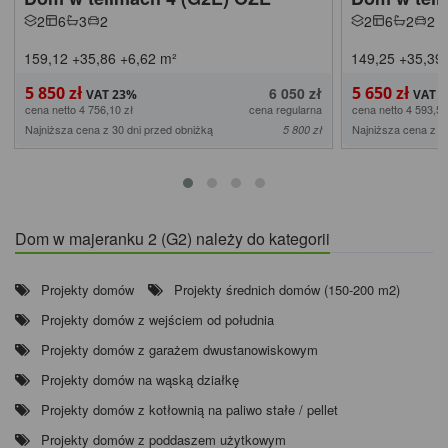
2
6
3
2
2
6
2
2
159,12
+35,86
+6,62
m²
149,25
+35,39
5 850 zł
5 650 zł
6 050 zł
cena netto 4 756,10 zł
cena regularna
cena netto 4 593,50
Najniższa cena z 30 dni przed obniżką
Najniższa cena z 3
5 800 zł
Dom w majeranku 2 (G2) należy do kategorii
Projekty domów
Projekty średnich domów (150-200 m2)
Projekty domów z wejściem od południa
Projekty domów z garażem dwustanowiskowym
Projekty domów na wąską działkę
Projekty domów z kotłownią na paliwo stałe / pellet
Projekty domów z poddaszem użytkowym