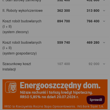
II. Roboty wykończeniowe
362 300
313 800
Koszt robót budowlanych
894 700
766 400
(I + II)
(system zlecony)
Koszt robót budowlanych
559 740
469 280
(I + II)
(system gospodarczy)
Szacunkowy koszt
107 400
92 000
instalacji