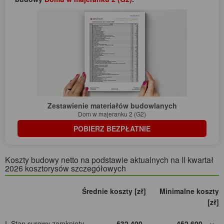
Zestawienie materiałów budowlanych
Dom w majeranku 2 (G2)
POBIERZ BEZPŁATNIE
Koszty budowy netto na podstawie aktualnych na II kwartał
2026 kosztorysów szczegółowych
Średnie koszty [zł]
Minimalne koszty
[zł]
I. Stan surowy zamknięty
532 400
452 600