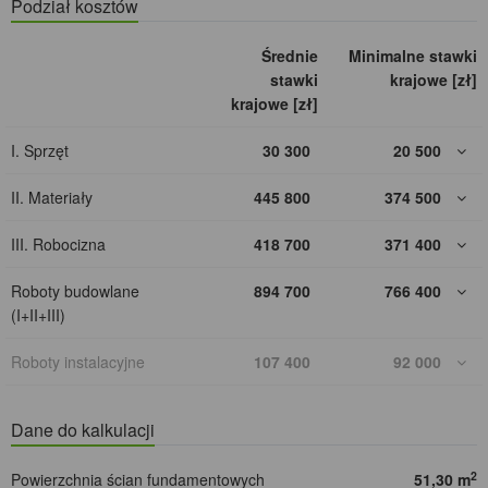
Podział kosztów
Średnie
Minimalne stawki
stawki
krajowe [zł]
krajowe [zł]
I. Sprzęt
30 300
20 500
II. Materiały
445 800
374 500
III. Robocizna
418 700
371 400
Roboty budowlane
894 700
766 400
(I+II+III)
Roboty instalacyjne
107 400
92 000
Dane do kalkulacji
2
Powierzchnia ścian fundamentowych
51,30 m