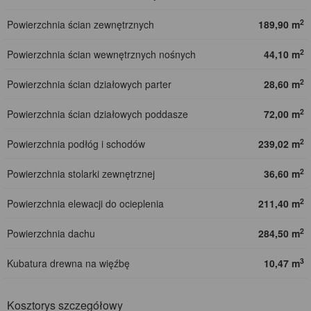
2
Powierzchnia ścian zewnętrznych
189,90 m
2
Powierzchnia ścian wewnętrznych nośnych
44,10 m
2
Powierzchnia ścian działowych parter
28,60 m
2
Powierzchnia ścian działowych poddasze
72,00 m
2
Powierzchnia podłóg i schodów
239,02 m
2
Powierzchnia stolarki zewnętrznej
36,60 m
2
Powierzchnia elewacji do ocieplenia
211,40 m
2
Powierzchnia dachu
284,50 m
3
Kubatura drewna na więźbę
10,47 m
Kosztorys szczegółowy