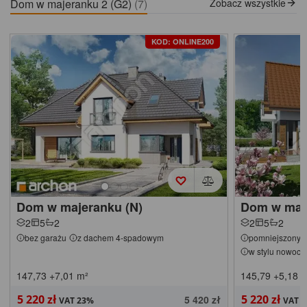
Dom w majeranku 2 (G2)
(7)
Zobacz wszystkie
KOD: ONLINE200
Dom w majeranku (N)
Dom w maje
2
5
2
2
5
2
bez garażu
z dachem 4-spadowym
pomniejszony
w stylu nowoc
147,73
+7,01
m²
145,79
+5,18
m
5 220 zł
5 220 zł
5 420 zł