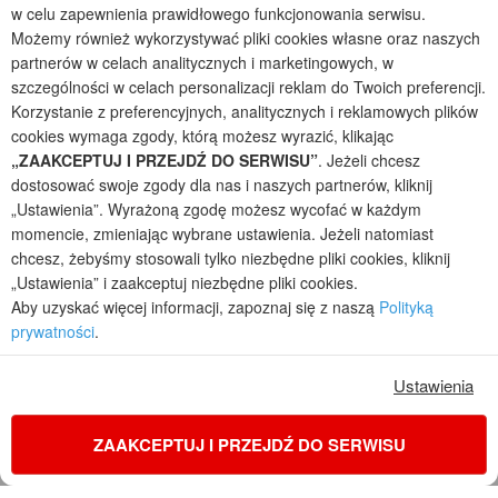
w celu zapewnienia prawidłowego funkcjonowania serwisu.
2026 © ARCHON+ Biuro Projektów - Tradycyjne i nowoczesne gotowe
Możemy również wykorzystywać pliki cookies własne oraz naszych
projekty domów - autorska pracownia architektoniczna założona w 1990r.
partnerów w celach analitycznych i marketingowych, w
przez arch. Barbarę Mendel
Z uwagi na ciągłe doskonalenie procesu powstawania projektów (zgodnie z
szczególności w celach personalizacji reklam do Twoich preferencji.
normą ISO 9001), prezentowane na stronie projekty domów mogą
Korzystanie z preferencyjnych, analitycznych i reklamowych plików
nieznacznie różnić się od dokumentacji technicznej.
cookies wymaga zgody, którą możesz wyrazić, klikając
„ZAAKCEPTUJ I PRZEJDŹ DO SERWISU”
. Jeżeli chcesz
Informujemy, iż w celu optymalizacji treści dostępnych w naszym sklepie,
dostosowania ich do Państwa indywidualnych potrzeb korzystamy z
dostosować swoje zgody dla nas i naszych partnerów, kliknij
informacji zapisanych za pomocą plików cookies na urządzeniach
„Ustawienia”. Wyrażoną zgodę możesz wycofać w każdym
końcowych użytkowników. Pliki cookies użytkownik może kontrolować za
momencie, zmieniając wybrane ustawienia. Jeżeli natomiast
pomocą ustawień swojej przeglądarki internetowej. Dalsze korzystanie z
chcesz, żebyśmy stosowali tylko niezbędne pliki cookies, kliknij
naszego serwisu internetowego, bez zmiany ustawień przeglądarki
„Ustawienia” i zaakceptuj niezbędne pliki cookies.
internetowej oznacza, iż użytkownik akceptuje stosowanie plików cookies.
Aby uzyskać więcej informacji, zapoznaj się z naszą
Polityką
Więcej informacji zawartych jest w polityce prywatności.
prywatności
.
Polityka prywatności
Regulamin sklepu internetowego
Reklamacje
Jak zmienić ustawienia cookies
Ustawienia
ZAAKCEPTUJ I PRZEJDŹ DO SERWISU