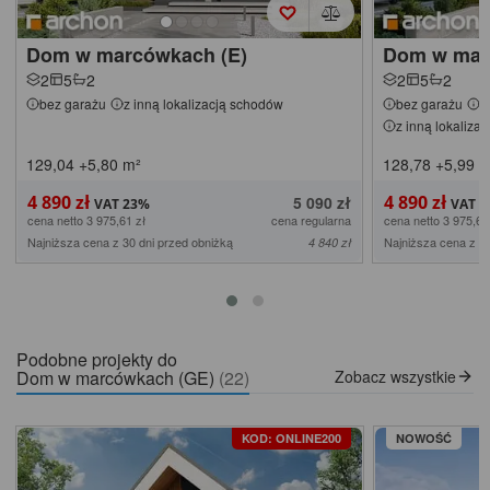
Dom w marcówkach (E)
Dom w mar
2
5
2
2
5
2
bez garażu
z inną lokalizacją schodów
bez garażu
z
z inną lokaliza
129,04
+5,80
m²
128,78
+5,99
m
4 890 zł
4 890 zł
5 090 zł
cena netto 3 975,61 zł
cena regularna
cena netto 3 975,61
Najniższa cena z 30 dni przed obniżką
Najniższa cena z 30
4 840 zł
Podobne projekty do
Dom w marcówkach (GE)
(22)
Zobacz wszystkie
KOD: ONLINE200
NOWOŚĆ