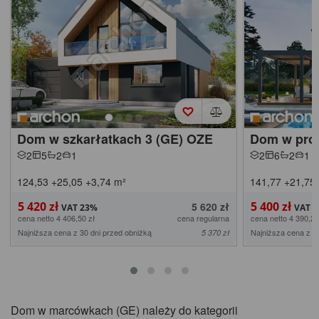
Dom w szkarłatkach 3 (GE) OZE
Dom w prot
2
5
2
1
2
6
2
1
124,53
+25,05
+3,74
m²
141,77
+21,75
5 420 zł
5 400 zł
5 620 zł
cena netto 4 406,50 zł
cena regularna
cena netto 4 390,24
Najniższa cena z 30 dni przed obniżką
Najniższa cena z 3
5 370 zł
Dom w marcówkach (GE) należy do kategorii