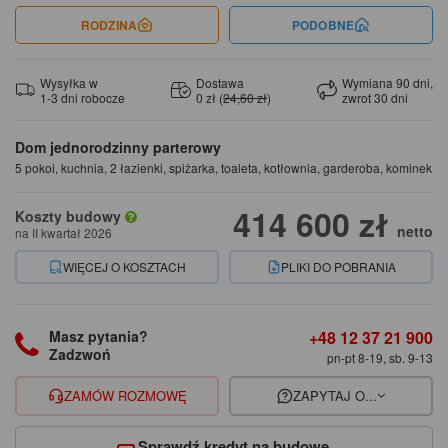
RODZINA
PODOBNE
Wysyłka w
Dostawa
Wymiana 90 dni,
1-3 dni robocze
0 zł (
24,60 zł
)
zwrot 30 dni
Dom jednorodzinny parterowy
5 pokoi, kuchnia, 2 łazienki, spiżarka, toaleta, kotłownia, garderoba, kominek
414 600 zł
Koszty budowy
netto
na II kwartał 2026
WIĘCEJ O KOSZTACH
PLIKI DO POBRANIA
+48 12 37 21 900
Masz pytania?
Zadzwoń
pn-pt 8-19, sb. 9-13
ZAMÓW ROZMOWĘ
ZAPYTAJ O...
Sprawdź kredyt na budowę