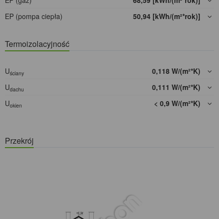
EP (gaz)
68,59 [kWh/(m²*rok)]
EP (pompa ciepła)
50,94 [kWh/(m²*rok)]
Termoizolacyjność
U
0,118 W/(m²*K)
ściany
U
0,111 W/(m²*K)
dachu
U
< 0,9 W/(m²*K)
okien
Przekrój