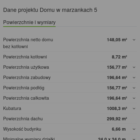
Dane projektu Domu w marzankach 5
Powierzchnie i wymiary
Powierzchnia netto domu
148,05
m²
bez kotłowni
Powierzchnia kotłowni
8,72
m²
Powierzchnia użytkowa
156,77
m²
Powierzchnia zabudowy
196,64
m²
Powierzchnia podłóg
156,77
m²
Powierzchnia całkowita
196,64
m²
Kubatura
1008,3
m³
Powierzchnia dachu
299,92
m²
Wysokość budynku
6,66
m
Minimalne wymiary działki
24,0 x 24,0
m