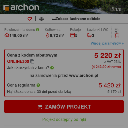
1/8
Zobacz lustrzane odbicie
Powierzchnia domu
Kotłownia
pokoje
łazienki i WC
Min. wym
148,05 m²
8,72 m²
5
3
24,0
Więcej parametrów
5 220 zł
Cena z kodem rabatowym
ONLINE200
z VAT 23%
(4 243,90 zł netto)
Jak skorzystać z kodu?
na zamówienia przez
www.archon.pl
5 420 zł
Cena regularna
Najniższa cena z 30 dni przed obniżką
5 170 zł
ZAMÓW PROJEKT
Projekt dostępny od ręki