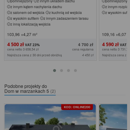
pomniejszony
z innym układem dachu
pomniejszony
z innym kątem nachylenia dachu
z innym rozpl
z salonem od wejścia
z kuchnią od wejścia
z wysokim sufi
z wysokim sufitem
z innym zadaszeniem tarasu
z inną lokalizacją wejścia
103,96
+4,27
m²
109,16
+6,07
m
4 500 zł
4 590 zł
4 700 zł
cena netto 3 658,54 zł
cena regularna
cena netto 3 731,71
Najniższa cena z 30 dni przed obniżką
Najniższa cena z 3
4 450 zł
Podobne projekty do
Dom w marzankach 5
(2)
KOD: ONLINE200