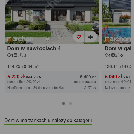
Dom w nawłociach 4
Dom w gala
1
5
3
1
5
2
144,25
+9,84
m²
136,14
+149,5
5 220 zł
6 040 zł
5 420 zł
cena netto 4 243,90 zł
cena regularna
cena netto 4 910,57
Najniższa cena z 30 dni przed obniżką
Najniższa cena z 30
5 170 zł
Dom w marzankach 5 należy do kategorii