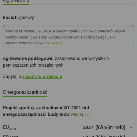
Ogrzewanie
kocioł:
gazowy
Planujesz POMPĘ CIEPŁA w swoim domu?
Zamów dodatkowo projekt
pompy ciepła (powietrze - woda) i ogrzewania podłogowego, jako
alternatywne opracowanie.
więcej >>
ogrzewanie podłogowe:
zastosowano we wszystkich
pomieszczeniach mieszkalnych
Zapytaj o
zmiany w projekcie
Energooszczędność
Projekt zgodny z aktualnymi WT 2021 dot.
energooszczędności budynków
więcej >>
EU
28,01 [kWh/(m²*rok)]
co+w