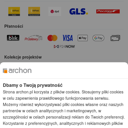
Płatności
Kolekcje projektów
Gotowe projekty domów
Projekty domów tanich w budowie
Projekty domów szeregowych
Dbamy o Twoją prywatność
Projekty małych domów (do 150 m2)
Strona archon.pl korzysta z plików cookies. Stosujemy pliki cookies
Projekty domów wielorodzinnych
w celu zapewnienia prawidłowego funkcjonowania serwisu.
Projekty domów bliźniaczych
Możemy również wykorzystywać pliki cookies własne oraz naszych
Projekty domów nowoczesnych
partnerów w celach analitycznych i marketingowych, w
Projekty domów parterowych
szczególności w celach personalizacji reklam do Twoich preferencji.
Korzystanie z preferencyjnych, analitycznych i reklamowych plików
2026 © ARCHON+ Biuro Projektów - Tradycyjne i nowoczesne gotowe