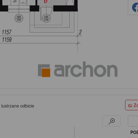
Zo
 lustrzane odbicie
PO