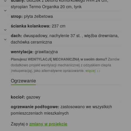
ściany:
bloczek z betonu komórkowego H+H 24 cm,
styropian Termo Organika 20 cm, tynk
strop:
płyta żelbetowa
ścianka kolankowa:
237 cm
dach:
dwuspadowy, nachylenie 37 st. , więźba drewniana,
dachówka ceramiczna
wentylacja:
grawitacyjna
Planujesz WENTYLACJĘ MECHANICZNĄ w swoim domu?
Zamów
dodatkowo projekt wentylacji mechanicznej z odzyskiem ciepła
(rekuperacją), jako alternatywne opracowanie.
więcej >>
Ogrzewanie
kocioł:
gazowy
ogrzewanie podłogowe:
zastosowano we wszystkich
pomieszczeniach mieszkalnych
Zapytaj o
zmiany w projekcie