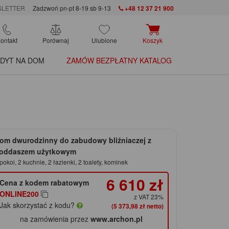
LETTER
Zadzwoń pn-pt 8-19 sb 9-13
+48 12 37 21 900
ontakt
Porównaj
Ulubione
Koszyk
DYT NA DOM
ZAMÓW BEZPŁATNY KATALOG
om dwurodzinny do zabudowy bliźniaczej z
oddaszem użytkowym
pokoi, 2 kuchnie, 2 łazienki, 2 toalety, kominek
6 610 zł
Cena z kodem rabatowym
ONLINE200
z VAT 23%
Jak skorzystać z kodu?
(5 373,98 zł netto)
na zamówienia przez
www.archon.pl