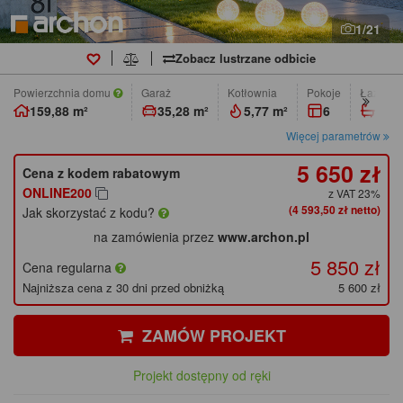
1/21
Zobacz lustrzane odbicie
Powierzchnia domu
Garaż
Kotłownia
pokoje
łazienk
159,88 m²
35,28 m²
5,77 m²
6
3
Więcej parametrów
5 650 zł
Cena z kodem rabatowym
ONLINE200
z VAT 23%
(4 593,50 zł netto)
Jak skorzystać z kodu?
na zamówienia przez
www.archon.pl
5 850 zł
Cena regularna
Najniższa cena z 30 dni przed obniżką
5 600 zł
ZAMÓW PROJEKT
Projekt dostępny od ręki