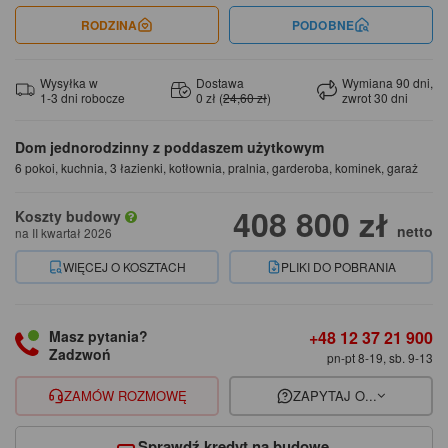
RODZINA
PODOBNE
Wysyłka w
Dostawa
Wymiana 90 dni,
1-3 dni robocze
0 zł (
24,60 zł
)
zwrot 30 dni
Dom jednorodzinny z poddaszem użytkowym
6 pokoi, kuchnia, 3 łazienki, kotłownia, pralnia, garderoba, kominek, garaż
408 800 zł
Koszty budowy
netto
na II kwartał 2026
WIĘCEJ O KOSZTACH
PLIKI DO POBRANIA
+48 12 37 21 900
Masz pytania?
Zadzwoń
pn-pt 8-19, sb. 9-13
ZAMÓW ROZMOWĘ
ZAPYTAJ O...
Sprawdź kredyt na budowę