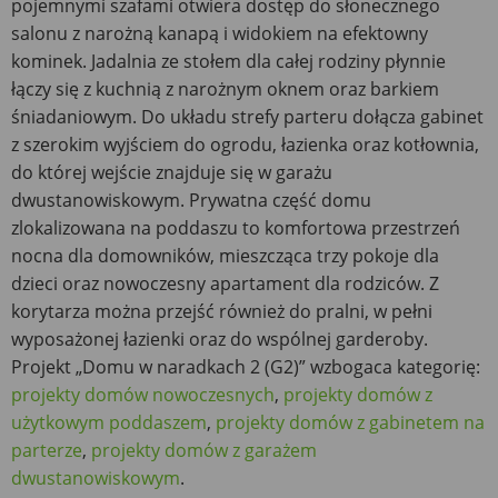
pojemnymi szafami otwiera dostęp do słonecznego
salonu z narożną kanapą i widokiem na efektowny
kominek. Jadalnia ze stołem dla całej rodziny płynnie
łączy się z kuchnią z narożnym oknem oraz barkiem
śniadaniowym. Do układu strefy parteru dołącza gabinet
z szerokim wyjściem do ogrodu, łazienka oraz kotłownia,
do której wejście znajduje się w garażu
dwustanowiskowym. Prywatna część domu
zlokalizowana na poddaszu to komfortowa przestrzeń
nocna dla domowników, mieszcząca trzy pokoje dla
dzieci oraz nowoczesny apartament dla rodziców. Z
korytarza można przejść również do pralni, w pełni
wyposażonej łazienki oraz do wspólnej garderoby.
Projekt „Domu w naradkach 2 (G2)” wzbogaca kategorię:
projekty domów nowoczesnych
,
projekty domów z
użytkowym poddaszem
,
projekty domów z gabinetem na
parterze
,
projekty domów z garażem
dwustanowiskowym
.