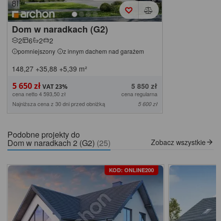
Dom w naradkach (G2)
2
6
2
2
pomniejszony
z innym dachem nad garażem
148,27
+35,88
+5,39
m²
5 650 zł
5 850 zł
cena netto 4 593,50 zł
cena regularna
Najniższa cena z 30 dni przed obniżką
5 600 zł
Podobne projekty do
Dom w naradkach 2 (G2)
(25)
Zobacz wszystkie
KOD: ONLINE200