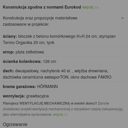
Konstrukcja zgodna z normami Eurokod
więcej >>
Konstrukcja oraz propozycje materiałowe
zastosowane w projekcie:
ściany:
bloczek z betonu komórkowego H+H 24 cm, styropian
Termo Organika 20 cm, tynk
strop:
płyta żelbetowa
ścianka kolankowa:
126 cm
dach:
dwuspadowy, nachylenie 40 st. , więźba drewniana,
dachówka ceramiczna swissporTON, okno dachowe FAKRO
brama garażowa:
HÖRMANN
wentylacja:
grawitacyjna
Planujesz WENTYLACJĘ MECHANICZNĄ w swoim domu?
Zamów
dodatkowo projekt wentylacji mechanicznej z odzyskiem ciepła (rekuperacją),
jako alternatywne opracowanie.
więcej >>
Ogrzewanie