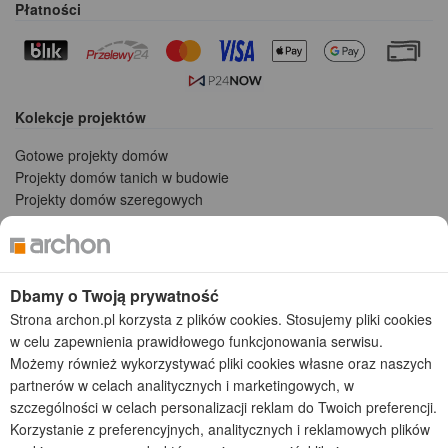
Płatności
Kolekcje projektów
Gotowe projekty domów
Projekty domów tanich w budowie
Projekty domów szeregowych
Projekty małych domów (do 150 m2)
Projekty domów wielorodzinnych
Projekty domów bliźniaczych
Projekty domów nowoczesnych
Dbamy o Twoją prywatność
Projekty domów parterowych
Strona archon.pl korzysta z plików cookies. Stosujemy pliki cookies
w celu zapewnienia prawidłowego funkcjonowania serwisu.
2026 © ARCHON+ Biuro Projektów - Tradycyjne i nowoczesne gotowe
Możemy również wykorzystywać pliki cookies własne oraz naszych
projekty domów - autorska pracownia architektoniczna założona w 1990r.
partnerów w celach analitycznych i marketingowych, w
przez arch. Barbarę Mendel
szczególności w celach personalizacji reklam do Twoich preferencji.
Z uwagi na ciągłe doskonalenie procesu powstawania projektów (zgodnie z
normą ISO 9001), prezentowane na stronie projekty domów mogą
Korzystanie z preferencyjnych, analitycznych i reklamowych plików
nieznacznie różnić się od dokumentacji technicznej.