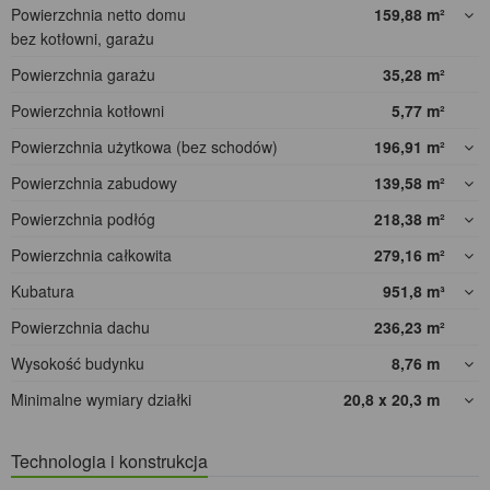
Powierzchnia netto domu
159,88
m²
bez kotłowni, garażu
Powierzchnia garażu
35,28
m²
Powierzchnia kotłowni
5,77
m²
Powierzchnia użytkowa (bez schodów)
196,91
m²
Powierzchnia zabudowy
139,58
m²
Powierzchnia podłóg
218,38
m²
Powierzchnia całkowita
279,16
m²
Kubatura
951,8
m³
Powierzchnia dachu
236,23
m²
Wysokość budynku
8,76
m
Minimalne wymiary działki
20,8 x 20,3
m
Technologia i konstrukcja