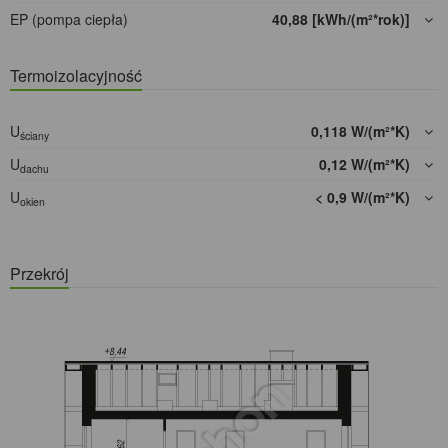
EP (pompa ciepła)
40,88 [kWh/(m²*rok)]
Termoizolacyjność
U
0,118 W/(m²*K)
ściany
U
0,12 W/(m²*K)
dachu
U
< 0,9 W/(m²*K)
okien
Przekrój