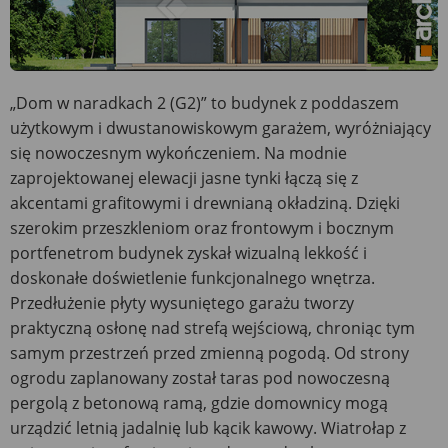
„Dom w naradkach 2 (G2)” to budynek z poddaszem
użytkowym i dwustanowiskowym garażem, wyróżniający
się nowoczesnym wykończeniem. Na modnie
zaprojektowanej elewacji jasne tynki łączą się z
akcentami grafitowymi i drewnianą okładziną. Dzięki
szerokim przeszkleniom oraz frontowym i bocznym
portfenetrom budynek zyskał wizualną lekkość i
doskonałe doświetlenie funkcjonalnego wnętrza.
Przedłużenie płyty wysuniętego garażu tworzy
praktyczną osłonę nad strefą wejściową, chroniąc tym
samym przestrzeń przed zmienną pogodą. Od strony
ogrodu zaplanowany został taras pod nowoczesną
pergolą z betonową ramą, gdzie domownicy mogą
urządzić letnią jadalnię lub kącik kawowy. Wiatrołap z