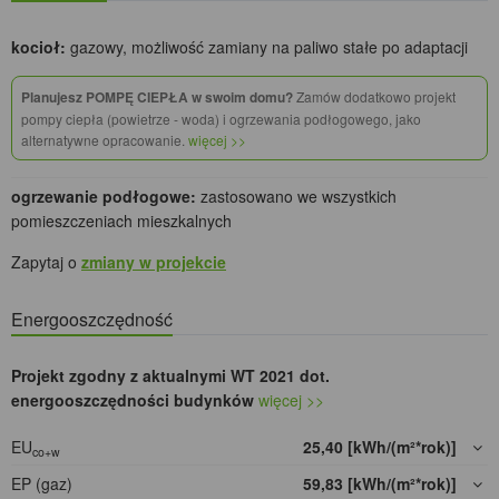
kocioł:
gazowy, możliwość zamiany na paliwo stałe po adaptacji
Planujesz POMPĘ CIEPŁA w swoim domu?
Zamów dodatkowo projekt
pompy ciepła (powietrze - woda) i ogrzewania podłogowego, jako
alternatywne opracowanie.
więcej >>
ogrzewanie podłogowe:
zastosowano we wszystkich
pomieszczeniach mieszkalnych
Zapytaj o
zmiany w projekcie
Energooszczędność
Projekt zgodny z aktualnymi WT 2021 dot.
energooszczędności budynków
więcej >>
EU
25,40 [kWh/(m²*rok)]
co+w
EP (gaz)
59,83 [kWh/(m²*rok)]