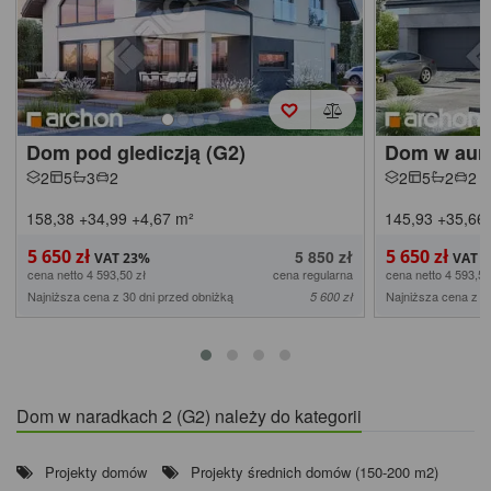
Dom pod glediczją (G2)
Dom w auro
2
5
3
2
2
5
2
2
158,38
+34,99
+4,67
m²
145,93
+35,66
5 650 zł
5 650 zł
5 850 zł
cena netto 4 593,50 zł
cena regularna
cena netto 4 593,50
Najniższa cena z 30 dni przed obniżką
Najniższa cena z 3
5 600 zł
Dom w naradkach 2 (G2) należy do kategorii
Projekty domów
Projekty średnich domów (150-200 m2)