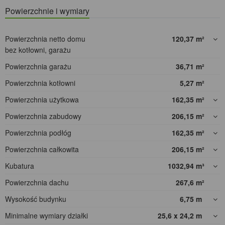
Powierzchnie i wymiary
Powierzchnia netto domu
120,37
m²
bez kotłowni, garażu
Powierzchnia garażu
36,71
m²
Powierzchnia kotłowni
5,27
m²
Powierzchnia użytkowa
162,35
m²
Powierzchnia zabudowy
206,15
m²
Powierzchnia podłóg
162,35
m²
Powierzchnia całkowita
206,15
m²
Kubatura
1032,94
m³
Powierzchnia dachu
267,6
m²
Wysokość budynku
6,75
m
Minimalne wymiary działki
25,6 x 24,2
m