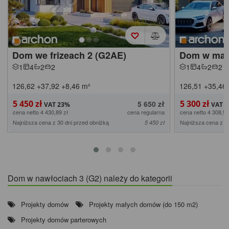
Dom we frizeach 2 (G2AE)
Dom w maci
1
4
2
2
1
4
2
2
126,62
+37,92
+8,46
m²
126,51
+35,46
5 450 zł
5 300 zł
5 650 zł
cena netto 4 430,89 zł
cena regularna
cena netto 4 308,94
Najniższa cena z 30 dni przed obniżką
Najniższa cena z 3
5 450 zł
Dom w nawłociach 3 (G2) należy do kategorii
Projekty domów
Projekty małych domów (do 150 m2)
Projekty domów parterowych