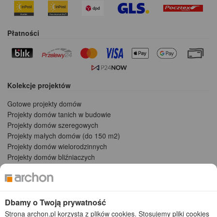
Płatności
Kolekcje projektów
Gotowe projekty domów
Projekty domów tanich w budowie
Projekty domów szeregowych
Projekty małych domów (do 150 m2)
Projekty domów wielorodzinnych
Projekty domów bliźniaczych
Projekty domów nowoczesnych
Projekty domów parterowych
2026 © ARCHON+ Biuro Projektów - Tradycyjne i nowoczesne gotowe
Dbamy o Twoją prywatność
projekty domów - autorska pracownia architektoniczna założona w 1990r.
Strona archon.pl korzysta z plików cookies. Stosujemy pliki cookies