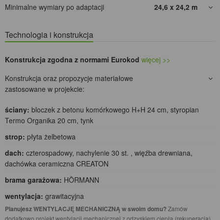
Minimalne wymiary po adaptacji
24,6 x 24,2
m
Technologia i konstrukcja
Konstrukcja zgodna z normami Eurokod
więcej >>
Konstrukcja oraz propozycje materiałowe
zastosowane w projekcie:
ściany:
bloczek z betonu komórkowego H+H 24 cm, styropian
Termo Organika 20 cm, tynk
strop:
płyta żelbetowa
dach:
czterospadowy, nachylenie 30 st. , więźba drewniana,
dachówka ceramiczna CREATON
brama garażowa:
HÖRMANN
wentylacja:
grawitacyjna
Planujesz WENTYLACJĘ MECHANICZNĄ w swoim domu?
Zamów
dodatkowo projekt wentylacji mechanicznej z odzyskiem ciepła (rekuperacją),