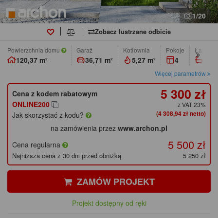
1/20
Zobacz lustrzane odbicie
Powierzchnia domu
Garaż
Kotłownia
pokoje
łazienk
120,37 m²
36,71 m²
5,27 m²
4
2
Więcej parametrów
5 300 zł
Cena z kodem rabatowym
ONLINE200
z VAT 23%
(4 308,94 zł netto)
Jak skorzystać z kodu?
na zamówienia przez
www.archon.pl
5 500 zł
Cena regularna
Najniższa cena z 30 dni przed obniżką
5 250 zł
ZAMÓW PROJEKT
Projekt dostępny od ręki