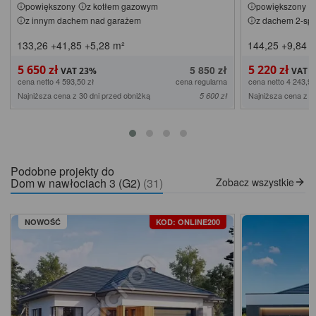
powiększony
z kotłem gazowym
powiększony
z innym dachem nad garażem
z dachem 2-s
133,26
+41,85
+5,28
m²
144,25
+9,84
m
5 650 zł
5 220 zł
5 850 zł
cena netto 4 593,50 zł
cena regularna
cena netto 4 243,90
Najniższa cena z 30 dni przed obniżką
Najniższa cena z 3
5 600 zł
Podobne projekty do
Dom w nawłociach 3 (G2)
(31)
Zobacz wszystkie
NOWOŚĆ
KOD: ONLINE200