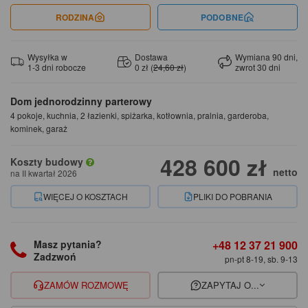
RODZINA
PODOBNE
Wysyłka w
Dostawa
Wymiana 90 dni,
1-3 dni robocze
0 zł (
24,60 zł
)
zwrot 30 dni
Dom jednorodzinny parterowy
4 pokoje, kuchnia, 2 łazienki, spiżarka, kotłownia, pralnia, garderoba,
kominek, garaż
428 600 zł
Koszty budowy
netto
na II kwartał 2026
WIĘCEJ O KOSZTACH
PLIKI DO POBRANIA
+48 12 37 21 900
Masz pytania?
Zadzwoń
pn-pt 8-19, sb. 9-13
ZAMÓW ROZMOWĘ
ZAPYTAJ O...