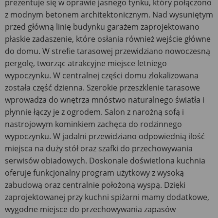
prezentuje się w oprawie jasnego tynku, który połączono
z modnym betonem architektonicznym. Nad wysuniętym
przed główną linię budynku garażem zaprojektowano
płaskie zadaszenie, które osłania również wejście główne
do domu. W strefie tarasowej przewidziano nowoczesną
pergolę, tworząc atrakcyjne miejsce letniego
wypoczynku. W centralnej części domu zlokalizowana
została część dzienna. Szerokie przeszklenie tarasowe
wprowadza do wnętrza mnóstwo naturalnego światła i
płynnie łączy je z ogrodem. Salon z narożną sofą i
nastrojowym kominkiem zachęca do rodzinnego
wypoczynku. W jadalni przewidziano odpowiednią ilość
miejsca na duży stół oraz szafki do przechowywania
serwisów obiadowych. Doskonale doświetlona kuchnia
oferuje funkcjonalny program użytkowy z wysoką
zabudową oraz centralnie położoną wyspą. Dzięki
zaprojektowanej przy kuchni spiżarni mamy dodatkowe,
wygodne miejsce do przechowywania zapasów