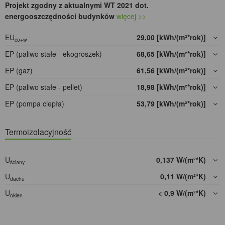
Projekt zgodny z aktualnymi WT 2021 dot.
energooszczędności budynków
więcej >>
EU
29,00 [kWh/(m²*rok)]
co+w
EP (paliwo stałe - ekogroszek)
68,65 [kWh/(m²*rok)]
EP (gaz)
61,56 [kWh/(m²*rok)]
EP (paliwo stałe - pellet)
18,98 [kWh/(m²*rok)]
EP (pompa ciepła)
53,79 [kWh/(m²*rok)]
Termoizolacyjność
U
0,137 W/(m²*K)
ściany
U
0,11 W/(m²*K)
dachu
U
< 0,9 W/(m²*K)
okien