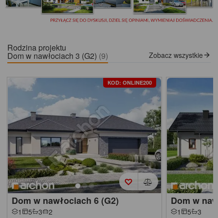
Rodzina projektu
Dom w nawłociach 3 (G2)
(9)
Zobacz wszystkie
KOD: ONLINE200
Dom w nawłociach 6 (G2)
Dom w naw
1
5
3
2
1
5
3