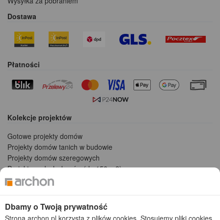
Wysyłka za pobraniem
Dostawa
Płatności
Kolekcje projektów
Gotowe projekty domów
Projekty domów tanich w budowie
Projekty domów szeregowych
Projekty małych domów (do 150 m2)
Projekty domów wielorodzinnych
Projekty domów bliźniaczych
Projekty domów nowoczesnych
Dbamy o Twoją prywatność
Projekty domów parterowych
Strona archon.pl korzysta z plików cookies. Stosujemy pliki cookies