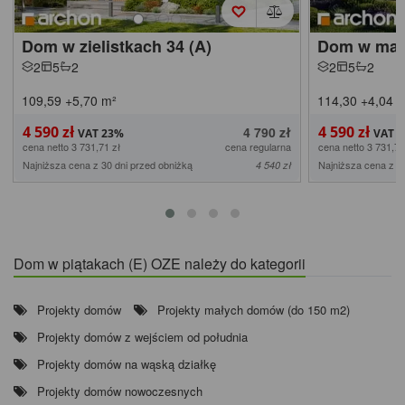
Dom w zielistkach 34 (A)
Dom w mal
2
5
2
2
5
2
109,59
+5,70
m²
114,30
+4,04
m
4 590 zł
4 590 zł
4 790 zł
cena netto 3 731,71 zł
cena regularna
cena netto 3 731,71
Najniższa cena z 30 dni przed obniżką
Najniższa cena z 3
4 540 zł
Dom w piątakach (E) OZE należy do kategorii
Projekty domów
Projekty małych domów (do 150 m2)
Projekty domów z wejściem od południa
Projekty domów na wąską działkę
Projekty domów nowoczesnych