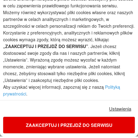
w celu zapewnienia prawidłowego funkcjonowania serwisu.
2026 © ARCHON+ Biuro Projektów - Tradycyjne i nowoczesne gotowe
Możemy również wykorzystywać pliki cookies własne oraz naszych
projekty domów - autorska pracownia architektoniczna założona w 1990r.
partnerów w celach analitycznych i marketingowych, w
przez arch. Barbarę Mendel
szczególności w celach personalizacji reklam do Twoich preferencji.
Z uwagi na ciągłe doskonalenie procesu powstawania projektów (zgodnie z
normą ISO 9001), prezentowane na stronie projekty domów mogą
Korzystanie z preferencyjnych, analitycznych i reklamowych plików
nieznacznie różnić się od dokumentacji technicznej.
cookies wymaga zgody, którą możesz wyrazić, klikając
„ZAAKCEPTUJ I PRZEJDŹ DO SERWISU”
. Jeżeli chcesz
Informujemy, iż w celu optymalizacji treści dostępnych w naszym sklepie,
dostosowania ich do Państwa indywidualnych potrzeb korzystamy z
dostosować swoje zgody dla nas i naszych partnerów, kliknij
informacji zapisanych za pomocą plików cookies na urządzeniach
„Ustawienia”. Wyrażoną zgodę możesz wycofać w każdym
końcowych użytkowników. Pliki cookies użytkownik może kontrolować za
momencie, zmieniając wybrane ustawienia. Jeżeli natomiast
pomocą ustawień swojej przeglądarki internetowej. Dalsze korzystanie z
chcesz, żebyśmy stosowali tylko niezbędne pliki cookies, kliknij
naszego serwisu internetowego, bez zmiany ustawień przeglądarki
„Ustawienia” i zaakceptuj niezbędne pliki cookies.
internetowej oznacza, iż użytkownik akceptuje stosowanie plików cookies.
Aby uzyskać więcej informacji, zapoznaj się z naszą
Polityką
Więcej informacji zawartych jest w polityce prywatności.
prywatności
.
Polityka prywatności
Regulamin sklepu internetowego
Reklamacje
Jak zmienić ustawienia cookies
Ustawienia
ZAAKCEPTUJ I PRZEJDŹ DO SERWISU