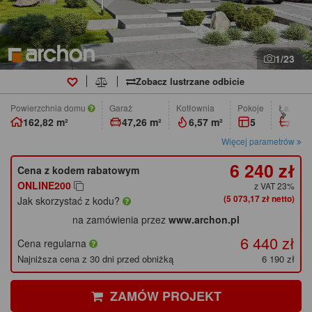
1/23
Zobacz lustrzane odbicie
Powierzchnia domu
Garaż
Kotłownia
pokoje
łazienk
162,82 m²
47,26 m²
6,57 m²
5
3
Więcej parametrów
6 240 zł
Cena z kodem rabatowym
ONLINE200
z VAT 23%
(5 073,17 zł netto)
Jak skorzystać z kodu?
na zamówienia przez
www.archon.pl
6 440 zł
Cena regularna
Najniższa cena z 30 dni przed obniżką
6 190 zł
ZAMÓW PROJEKT