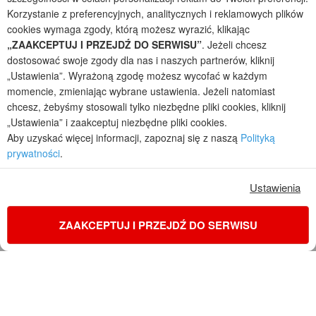
projekty domów - autorska pracownia architektoniczna założona w 1990r.
Korzystanie z preferencyjnych, analitycznych i reklamowych plików
przez arch. Barbarę Mendel
cookies wymaga zgody, którą możesz wyrazić, klikając
Z uwagi na ciągłe doskonalenie procesu powstawania projektów (zgodnie z
normą ISO 9001), prezentowane na stronie projekty domów mogą
„ZAAKCEPTUJ I PRZEJDŹ DO SERWISU”
. Jeżeli chcesz
nieznacznie różnić się od dokumentacji technicznej.
dostosować swoje zgody dla nas i naszych partnerów, kliknij
„Ustawienia”. Wyrażoną zgodę możesz wycofać w każdym
Informujemy, iż w celu optymalizacji treści dostępnych w naszym sklepie,
dostosowania ich do Państwa indywidualnych potrzeb korzystamy z
momencie, zmieniając wybrane ustawienia. Jeżeli natomiast
informacji zapisanych za pomocą plików cookies na urządzeniach
chcesz, żebyśmy stosowali tylko niezbędne pliki cookies, kliknij
końcowych użytkowników. Pliki cookies użytkownik może kontrolować za
„Ustawienia” i zaakceptuj niezbędne pliki cookies.
pomocą ustawień swojej przeglądarki internetowej. Dalsze korzystanie z
Aby uzyskać więcej informacji, zapoznaj się z naszą
Polityką
naszego serwisu internetowego, bez zmiany ustawień przeglądarki
prywatności
.
internetowej oznacza, iż użytkownik akceptuje stosowanie plików cookies.
Więcej informacji zawartych jest w polityce prywatności.
Ustawienia
Polityka prywatności
Regulamin sklepu internetowego
Reklamacje
Jak zmienić ustawienia cookies
ZAAKCEPTUJ I PRZEJDŹ DO SERWISU
KONTAKT
ZAMÓW PROJEKT