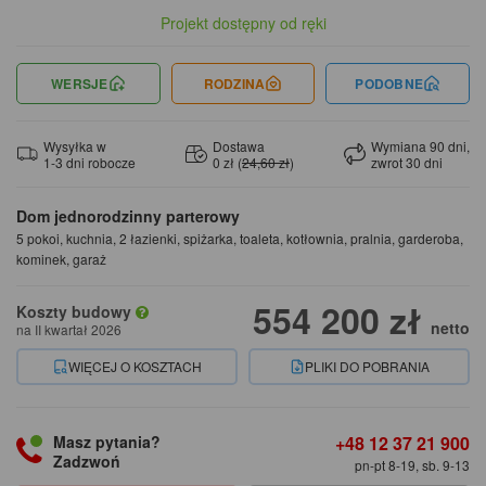
Projekt dostępny od ręki
WERSJE
RODZINA
PODOBNE
Wysyłka w
Dostawa
Wymiana 90 dni,
1-3 dni robocze
0 zł (
24,60 zł
)
zwrot 30 dni
Dom jednorodzinny parterowy
5 pokoi, kuchnia, 2 łazienki, spiżarka, toaleta, kotłownia, pralnia, garderoba,
kominek, garaż
554 200 zł
Koszty budowy
netto
na II kwartał 2026
WIĘCEJ O KOSZTACH
PLIKI DO POBRANIA
+48 12 37 21 900
Masz pytania?
Zadzwoń
pn-pt 8-19, sb. 9-13