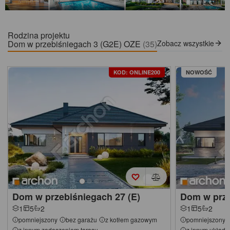
Rodzina projektu
Dom w przebiśniegach 3 (G2E) OZE
(35)
Zobacz wszystkie
KOD: ONLINE200
NOWOŚĆ
Dom w przebiśniegach 27 (E)
Dom w prze
1
5
2
1
5
2
pomniejszony
bez garażu
z kotłem gazowym
pomniejszony
z innym zadaszeniem tarasu
z innym układ