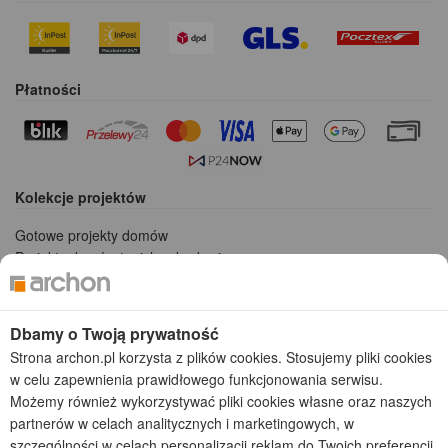
Płatności
Kolekcje projektów
Gotowe projekty domów
Projekty domów tanich w budowie
Projekty domów szeregowych
Projekty małych domów (do 150 m2)
Projekty domów wielorodzinnych
Dbamy o Twoją prywatność
Projekty domów bliźniaczych
Strona archon.pl korzysta z plików cookies. Stosujemy pliki cookies
Projekty domów nowoczesnych
w celu zapewnienia prawidłowego funkcjonowania serwisu.
Projekty domów parterowych
Możemy również wykorzystywać pliki cookies własne oraz naszych
partnerów w celach analitycznych i marketingowych, w
2026 © ARCHON+ Biuro Projektów - Tradycyjne i nowoczesne gotowe
szczególności w celach personalizacji reklam do Twoich preferencji.