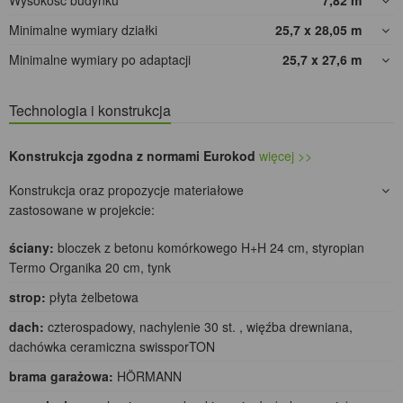
Wysokość budynku
7,82
m
Minimalne wymiary działki
25,7 x 28,05
m
Minimalne wymiary po adaptacji
25,7 x 27,6
m
Technologia i konstrukcja
Konstrukcja zgodna z normami Eurokod
więcej >>
Konstrukcja oraz propozycje materiałowe
zastosowane w projekcie:
ściany:
bloczek z betonu komórkowego H+H 24 cm, styropian
Termo Organika 20 cm, tynk
strop:
płyta żelbetowa
dach:
czterospadowy, nachylenie 30 st. , więźba drewniana,
dachówka ceramiczna swissporTON
brama garażowa:
HÖRMANN