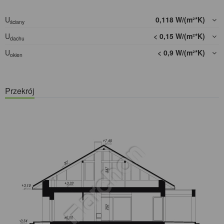
U
0,118 W/(m²*K)
ściany
U
< 0,15 W/(m²*K)
dachu
U
< 0,9 W/(m²*K)
okien
Przekrój