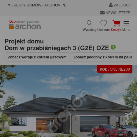
PROJEKTY DOMÓW - ARCHON.PL
ZALOGUJ
NEWSLETTER
Wyszukaj
Ulubione
Koszyk
Menu
Projekt domu
Dom w przebiśniegach 3 (G2E) OZE
Zobacz wersję z kotłem gazowym
Zobacz podobny z kotłem na pellet
KOD:
ONLINE200