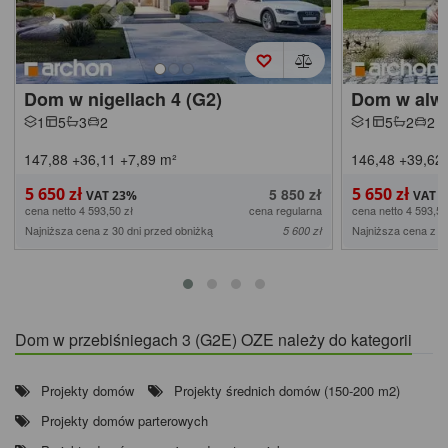
Dom w nigellach 4 (G2)
Dom w alwa
1
5
3
2
1
5
2
2
147,88
+36,11
+7,89
m²
146,48
+39,62
5 650 zł
5 650 zł
5 850 zł
cena netto 4 593,50 zł
cena regularna
cena netto 4 593,50
Najniższa cena z 30 dni przed obniżką
Najniższa cena z 3
5 600 zł
Dom w przebiśniegach 3 (G2E) OZE należy do kategorii
Projekty domów
Projekty średnich domów (150-200 m2)
Projekty domów parterowych