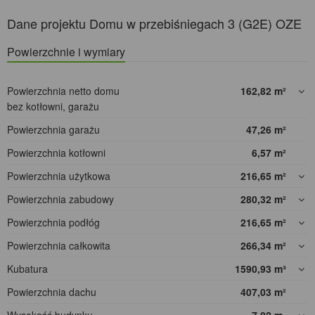
Dane projektu Domu w przebiśniegach 3 (G2E) OZE
Powierzchnie i wymiary
Powierzchnia netto domu
162,82
m²
bez kotłowni, garażu
Powierzchnia garażu
47,26
m²
Powierzchnia kotłowni
6,57
m²
Powierzchnia użytkowa
216,65
m²
Powierzchnia zabudowy
280,32
m²
Powierzchnia podłóg
216,65
m²
Powierzchnia całkowita
266,34
m²
Kubatura
1590,93
m³
Powierzchnia dachu
407,03
m²