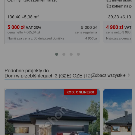
z kotłem na pel
136,40
+5,38
m²
139,33
+6,13
m
5 000 zł
4 900 zł
5 200 zł
cena netto 4 065,04 zł
cena regularna
cena netto 3 983,74
Najniższa cena z 30 dni przed obniżką
Najniższa cena z 3
4 950 zł
Podobne projekty do
Dom w przebiśniegach 3 (G2E) OZE
(12)
Zobacz wszystkie
KOD: ONLINE200