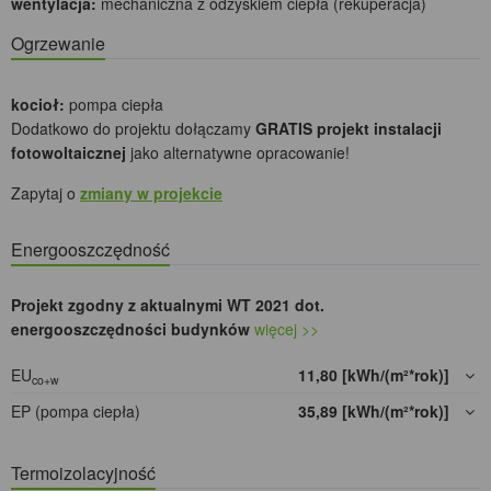
wentylacja:
mechaniczna z odzyskiem ciepła (rekuperacja)
Ogrzewanie
kocioł:
pompa ciepła
Dodatkowo do projektu dołączamy
GRATIS projekt instalacji
fotowoltaicznej
jako alternatywne opracowanie!
Zapytaj o
zmiany w projekcie
Energooszczędność
Projekt zgodny z aktualnymi WT 2021 dot.
energooszczędności budynków
więcej >>
EU
11,80 [kWh/(m²*rok)]
co+w
EP (pompa ciepła)
35,89 [kWh/(m²*rok)]
Termoizolacyjność