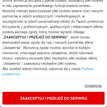
Strona archon.pl korzysta z plików cookies. Stosujemy pliki cookies
w celu zapewnienia prawidłowego funkcjonowania serwisu.
Możemy również wykorzystywać pliki cookies własne oraz naszych
partnerów w celach analitycznych i marketingowych, w
szczególności w celach personalizacji reklam do Twoich preferencji.
Korzystanie z preferencyjnych, analitycznych i reklamowych plików
zdjęcie 21 z 22
zdjęcie 22 z 22
cookies wymaga zgody, którą możesz wyrazić, klikając
„ZAAKCEPTUJ I PRZEJDŹ DO SERWISU”
. Jeżeli chcesz
dostosować swoje zgody dla nas i naszych partnerów, kliknij
„Ustawienia”. Wyrażoną zgodę możesz wycofać w każdym
Zobacz projekt
momencie, zmieniając wybrane ustawienia. Jeżeli natomiast
chcesz, żebyśmy stosowali tylko niezbędne pliki cookies, kliknij
„Ustawienia” i zaakceptuj niezbędne pliki cookies.
Aby uzyskać więcej informacji, zapoznaj się z naszą
Polityką
prywatności
.
Dom w przebiśniegach 3 (G2) - realizacja 2 (w
lustrzanym odbiciu)
Ustawienia
2023-12-15
13
Podobny projekt domu
ZAAKCEPTUJ I PRZEJDŹ DO SERWISU