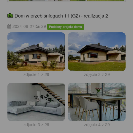
Dom w przebiśniegach 11 (G2) - realizacja 2
2024-06-27
29
Podobny projekt domu
zdjęcie 1 z 29
zdjęcie 2 z 29
zdjęcie 3 z 29
zdjęcie 4 z 29