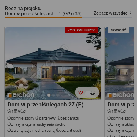
Rodzina projektu
Dom w przebiśniegach 11 (G2)
(35)
Zobacz wszystkie
KOD: ONLINE200
NOWOŚĆ
Dom w przebiśniegach 27 (E)
Dom w prze
1
5
2
1
5
2
pomniejszony
parterowy
bez garażu
pomniejszony
z innym kątem nachylenia dachu
z innym układ
z wentylacją mechaniczną
bez antresoli
z innym kątem 
z kotłem na pel