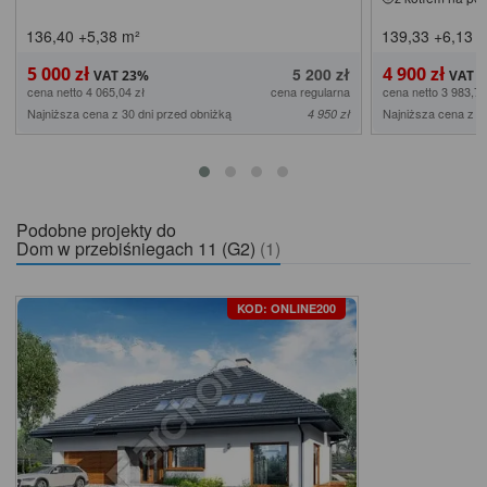
136,40
+5,38
m²
139,33
+6,13
m
5 000 zł
4 900 zł
5 200 zł
cena netto 4 065,04 zł
cena regularna
cena netto 3 983,74
Najniższa cena z 30 dni przed obniżką
Najniższa cena z 3
4 950 zł
Podobne projekty do
Dom w przebiśniegach 11 (G2)
(1)
KOD: ONLINE200