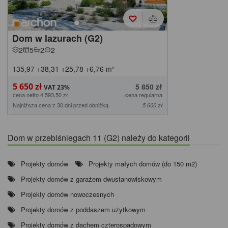
Dom w lazurach (G2)
2
5
2
2
135,97
+38,31
+25,78
+6,76
m²
5 650 zł
5 850 zł
cena netto 4 593,50 zł
cena regularna
Najniższa cena z 30 dni przed obniżką
5 600 zł
Dom w przebiśniegach 11 (G2) należy do kategorii
Projekty domów
Projekty małych domów (do 150 m2)
Projekty domów z garażem dwustanowiskowym
Projekty domów nowoczesnych
Projekty domów z poddaszem użytkowym
Projekty domów z dachem czterospadowym