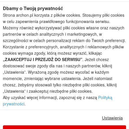
Projekty domów szeregowych
Dbamy o Twoją prywatność
Projekty małych domów (do 150 m2)
Strona archon.pl korzysta z plików cookies. Stosujemy pliki cookies
Projekty domów wielorodzinnych
w celu zapewnienia prawidłowego funkcjonowania serwisu.
Projekty domów bliźniaczych
Możemy również wykorzystywać pliki cookies własne oraz naszych
Projekty domów nowoczesnych
partnerów w celach analitycznych i marketingowych, w
Projekty domów parterowych
szczególności w celach personalizacji reklam do Twoich preferencji.
Korzystanie z preferencyjnych, analitycznych i reklamowych plików
2026 © ARCHON+ Biuro Projektów - Tradycyjne i nowoczesne gotowe
projekty domów - autorska pracownia architektoniczna założona w 1990r.
cookies wymaga zgody, którą możesz wyrazić, klikając
przez arch. Barbarę Mendel
„ZAAKCEPTUJ I PRZEJDŹ DO SERWISU”
. Jeżeli chcesz
Z uwagi na ciągłe doskonalenie procesu powstawania projektów (zgodnie z
dostosować swoje zgody dla nas i naszych partnerów, kliknij
normą ISO 9001), prezentowane na stronie projekty domów mogą
„Ustawienia”. Wyrażoną zgodę możesz wycofać w każdym
nieznacznie różnić się od dokumentacji technicznej.
momencie, zmieniając wybrane ustawienia. Jeżeli natomiast
Informujemy, iż w celu optymalizacji treści dostępnych w naszym sklepie,
chcesz, żebyśmy stosowali tylko niezbędne pliki cookies, kliknij
dostosowania ich do Państwa indywidualnych potrzeb korzystamy z
„Ustawienia” i zaakceptuj niezbędne pliki cookies.
informacji zapisanych za pomocą plików cookies na urządzeniach
Aby uzyskać więcej informacji, zapoznaj się z naszą
Polityką
końcowych użytkowników. Pliki cookies użytkownik może kontrolować za
prywatności
.
pomocą ustawień swojej przeglądarki internetowej. Dalsze korzystanie z
naszego serwisu internetowego, bez zmiany ustawień przeglądarki
internetowej oznacza, iż użytkownik akceptuje stosowanie plików cookies.
Ustawienia
Więcej informacji zawartych jest w polityce prywatności.