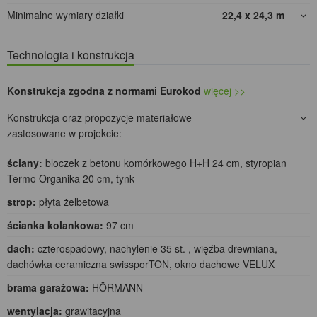
Minimalne wymiary działki
22,4 x 24,3
m
Technologia i konstrukcja
Konstrukcja zgodna z normami Eurokod
więcej >>
Konstrukcja oraz propozycje materiałowe
zastosowane w projekcie:
ściany:
bloczek z betonu komórkowego H+H 24 cm, styropian
Termo Organika 20 cm, tynk
strop:
płyta żelbetowa
ścianka kolankowa:
97 cm
dach:
czterospadowy, nachylenie 35 st. , więźba drewniana,
dachówka ceramiczna swissporTON, okno dachowe VELUX
brama garażowa:
HÖRMANN
wentylacja:
grawitacyjna