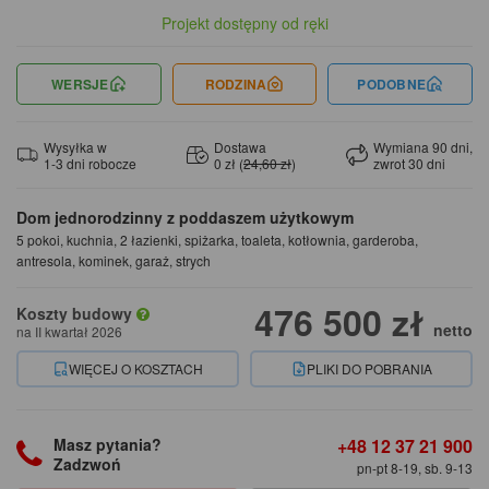
Projekt dostępny od ręki
WERSJE
RODZINA
PODOBNE
Wysyłka w
Dostawa
Wymiana 90 dni,
1-3 dni robocze
0 zł (
24,60 zł
)
zwrot 30 dni
Dom jednorodzinny z poddaszem użytkowym
5 pokoi, kuchnia, 2 łazienki, spiżarka, toaleta, kotłownia, garderoba,
antresola, kominek, garaż, strych
476 500 zł
Koszty budowy
netto
na II kwartał 2026
WIĘCEJ O KOSZTACH
PLIKI DO POBRANIA
+48 12 37 21 900
Masz pytania?
Zadzwoń
pn-pt 8-19, sb. 9-13