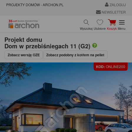
PROJEKTY DOMÓW - ARCHON.PL
ZALOGUJ
NEWSLETTER
Wyszukaj
Ulubione
Koszyk
Menu
Projekt domu
Dom w przebiśniegach 11 (G2)
Zobacz wersję OZE
Zobacz podobny z kotłem na pellet
KOD:
ONLINE200