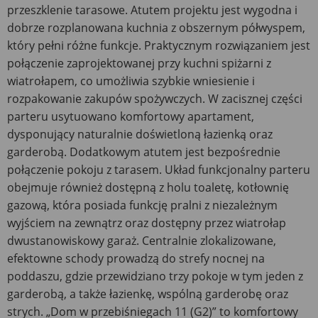
przeszklenie tarasowe. Atutem projektu jest wygodna i
dobrze rozplanowana kuchnia z obszernym półwyspem,
który pełni różne funkcje. Praktycznym rozwiązaniem jest
połączenie zaprojektowanej przy kuchni spiżarni z
wiatrołapem, co umożliwia szybkie wniesienie i
rozpakowanie zakupów spożywczych. W zacisznej części
parteru usytuowano komfortowy apartament,
dysponujący naturalnie doświetloną łazienką oraz
garderobą. Dodatkowym atutem jest bezpośrednie
połączenie pokoju z tarasem. Układ funkcjonalny parteru
obejmuje również dostępną z holu toaletę, kotłownię
gazową, która posiada funkcję pralni z niezależnym
wyjściem na zewnątrz oraz dostępny przez wiatrołap
dwustanowiskowy garaż. Centralnie zlokalizowane,
efektowne schody prowadzą do strefy nocnej na
poddaszu, gdzie przewidziano trzy pokoje w tym jeden z
garderobą, a także łazienkę, wspólną garderobę oraz
strych. „Dom w przebiśniegach 11 (G2)” to komfortowy