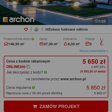
1/25
Zobacz lustrzane odbicie
Powierzchnia domu
Garaż
Kotłownia
pokoje
łazienk
148,50 m²
37,30 m²
8,05 m²
5
3
Więcej parametrów
5 650 zł
Cena z kodem rabatowym
ONLINE200
z VAT 23%
(4 593,50 zł netto)
Jak skorzystać z kodu?
na zamówienia przez
www.archon.pl
5 850 zł
Cena regularna
Najniższa cena z 30 dni przed obniżką
5 600 zł
ZAMÓW PROJEKT