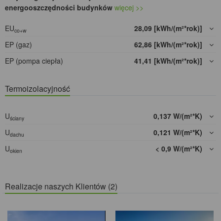
energooszczędności budynków
więcej >>
EU
28,09 [kWh/(m²*rok)]
co+w
EP (gaz)
62,86 [kWh/(m²*rok)]
EP (pompa ciepła)
41,41 [kWh/(m²*rok)]
Termoizolacyjność
U
0,137 W/(m²*K)
ściany
U
0,121 W/(m²*K)
dachu
U
< 0,9 W/(m²*K)
okien
Realizacje naszych Klientów (2)