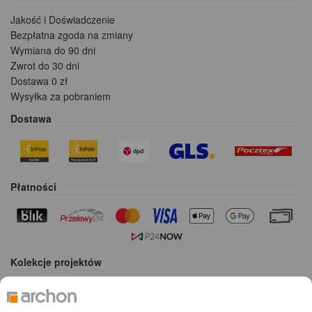
Jakość i Doświadczenie
Bezpłatna zgoda na zmiany
Wymiana do 90 dni
Zwrot do 30 dni
Dostawa 0 zł
Wysyłka za pobraniem
Dostawa
Płatności
Kolekcje projektów
Gotowe projekty domów
Projekty domów tanich w budowie