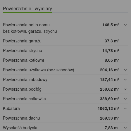
Powierzchnie i wymiary
Powierzchnia netto domu
148,5
m²
bez kotłowni, garażu, strychu
Powierzchnia garażu
37,3
m²
Powierzchnia strychu
14,78
m²
Powierzchnia kotłowni
8,05
m²
Powierzchnia użytkowa (bez schodów)
204,16
m²
Powierzchnia zabudowy
187,44
m²
Powierzchnia podłóg
258,62
m²
Powierzchnia całkowita
338,69
m²
Kubatura
1062,12
m³
Powierzchnia dachu
269,33
m²
Wysokość budynku
7,83
m