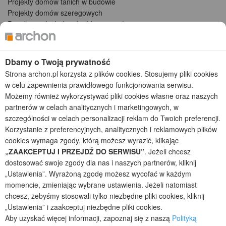
Projekty domów tanich w budowie
Projekty domów szeregowych
Projekty małych domów (do 150 m2)
Projekty domów wielorodzinnych
Projekty domów bliźniaczych
Projekty domów nowoczesnych
Dbamy o Twoją prywatność
Projekty domów parterowych
Strona archon.pl korzysta z plików cookies. Stosujemy pliki cookies
w celu zapewnienia prawidłowego funkcjonowania serwisu.
2026 © ARCHON+ Biuro Projektów - Tradycyjne i nowoczesne gotowe
Możemy również wykorzystywać pliki cookies własne oraz naszych
projekty domów - autorska pracownia architektoniczna założona w 1990r.
partnerów w celach analitycznych i marketingowych, w
przez arch. Barbarę Mendel
szczególności w celach personalizacji reklam do Twoich preferencji.
Z uwagi na ciągłe doskonalenie procesu powstawania projektów (zgodnie z
normą ISO 9001), prezentowane na stronie projekty domów mogą
Korzystanie z preferencyjnych, analitycznych i reklamowych plików
nieznacznie różnić się od dokumentacji technicznej.
cookies wymaga zgody, którą możesz wyrazić, klikając
„ZAAKCEPTUJ I PRZEJDŹ DO SERWISU”
. Jeżeli chcesz
Informujemy, iż w celu optymalizacji treści dostępnych w naszym sklepie,
dostosowania ich do Państwa indywidualnych potrzeb korzystamy z
dostosować swoje zgody dla nas i naszych partnerów, kliknij
informacji zapisanych za pomocą plików cookies na urządzeniach
„Ustawienia”. Wyrażoną zgodę możesz wycofać w każdym
końcowych użytkowników. Pliki cookies użytkownik może kontrolować za
momencie, zmieniając wybrane ustawienia. Jeżeli natomiast
pomocą ustawień swojej przeglądarki internetowej. Dalsze korzystanie z
chcesz, żebyśmy stosowali tylko niezbędne pliki cookies, kliknij
naszego serwisu internetowego, bez zmiany ustawień przeglądarki
„Ustawienia” i zaakceptuj niezbędne pliki cookies.
internetowej oznacza, iż użytkownik akceptuje stosowanie plików cookies.
Aby uzyskać więcej informacji, zapoznaj się z naszą
Polityką
Więcej informacji zawartych jest w polityce prywatności.