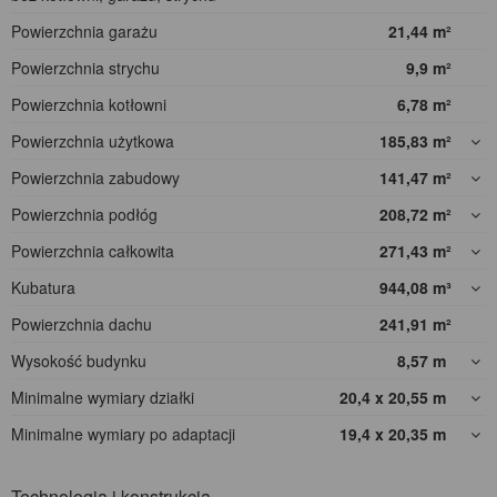
Powierzchnia garażu
21,44
m²
Powierzchnia strychu
9,9
m²
Powierzchnia kotłowni
6,78
m²
Powierzchnia użytkowa
185,83
m²
Powierzchnia zabudowy
141,47
m²
Powierzchnia podłóg
208,72
m²
Powierzchnia całkowita
271,43
m²
Kubatura
944,08
m³
Powierzchnia dachu
241,91
m²
Wysokość budynku
8,57
m
Minimalne wymiary działki
20,4 x 20,55
m
Minimalne wymiary po adaptacji
19,4 x 20,35
m
Technologia i konstrukcja