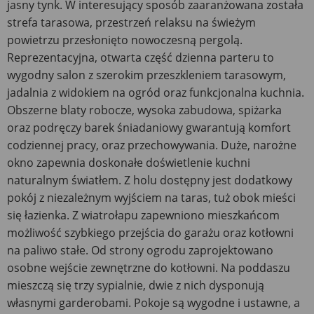
jasny tynk. W interesujący sposób zaaranżowana została
strefa tarasowa, przestrzeń relaksu na świeżym
powietrzu przesłonięto nowoczesną pergolą.
Reprezentacyjna, otwarta część dzienna parteru to
wygodny salon z szerokim przeszkleniem tarasowym,
jadalnia z widokiem na ogród oraz funkcjonalna kuchnia.
Obszerne blaty robocze, wysoka zabudowa, spiżarka
oraz podręczy barek śniadaniowy gwarantują komfort
codziennej pracy, oraz przechowywania. Duże, narożne
okno zapewnia doskonałe doświetlenie kuchni
naturalnym światłem. Z holu dostępny jest dodatkowy
pokój z niezależnym wyjściem na taras, tuż obok mieści
się łazienka. Z wiatrołapu zapewniono mieszkańcom
możliwość szybkiego przejścia do garażu oraz kotłowni
na paliwo stałe. Od strony ogrodu zaprojektowano
osobne wejście zewnętrzne do kotłowni. Na poddaszu
mieszczą się trzy sypialnie, dwie z nich dysponują
własnymi garderobami. Pokoje są wygodne i ustawne, a