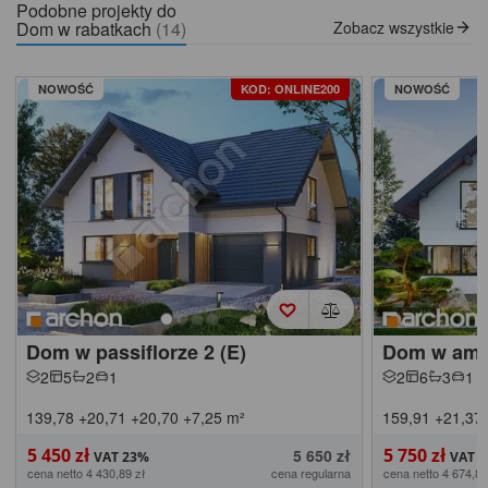
Podobne projekty do
Dom w rabatkach
(14)
Zobacz wszystkie
NOWOŚĆ
KOD: ONLINE200
NOWOŚĆ
Dom w passiflorze 2 (E)
Dom w amor
2
5
2
1
2
6
3
1
139,78
+20,71
+20,70
+7,25
m²
159,91
+21,37
5 450 zł
5 750 zł
5 650 zł
cena netto 4 430,89 zł
cena regularna
cena netto 4 674,80