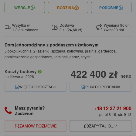
WERSJE
RODZINA
PODOBNE
Wysyłka w
Dostawa
Wymiana 90 dni,
1-3 dni robocze
0 zł (
24,60 zł
)
zwrot 30 dni
Dom jednorodzinny z poddaszem użytkowym
5 pokoi, kuchnia, 2 łazienki, spiżarka, kotłownia, pralnia, garderoba,
pomieszczenie gospodarcze, kominek, garaż, strych
422 400 zł
Koszty budowy
netto
na II kwartał 2026
WIĘCEJ O KOSZTACH
PLIKI DO POBRANIA
+48 12 37 21 900
Masz pytania?
Zadzwoń
pn-pt 8-19, sb. 9-13
ZAMÓW ROZMOWĘ
ZAPYTAJ O...