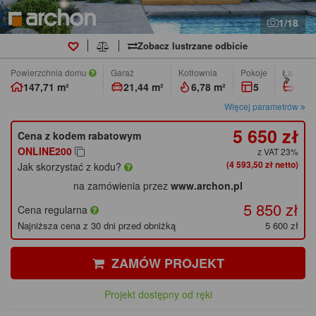
1/18
Zobacz lustrzane odbicie
Powierzchnia domu
Garaż
Kotłownia
pokoje
łazienk
147,71 m²
21,44 m²
6,78 m²
5
2
Więcej parametrów
5 650 zł
Cena z kodem rabatowym
ONLINE200
z VAT 23%
(4 593,50 zł netto)
Jak skorzystać z kodu?
na zamówienia przez
www.archon.pl
5 850 zł
Cena regularna
Najniższa cena z 30 dni przed obniżką
5 600 zł
ZAMÓW PROJEKT
Projekt dostępny od ręki