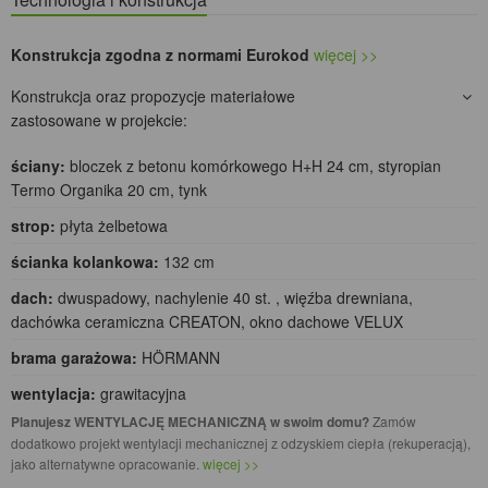
Konstrukcja zgodna z normami Eurokod
więcej >>
Konstrukcja oraz propozycje materiałowe
zastosowane w projekcie:
ściany:
bloczek z betonu komórkowego H+H 24 cm, styropian
Termo Organika 20 cm, tynk
strop:
płyta żelbetowa
ścianka kolankowa:
132 cm
dach:
dwuspadowy, nachylenie 40 st. , więźba drewniana,
dachówka ceramiczna CREATON, okno dachowe VELUX
brama garażowa:
HÖRMANN
wentylacja:
grawitacyjna
Planujesz WENTYLACJĘ MECHANICZNĄ w swoim domu?
Zamów
dodatkowo projekt wentylacji mechanicznej z odzyskiem ciepła (rekuperacją),
jako alternatywne opracowanie.
więcej >>