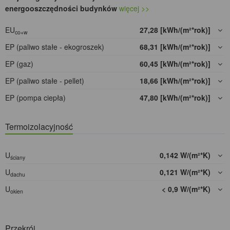
energooszczędności budynków
więcej >>
EU
27,28 [kWh/(m²*rok)]
co+w
EP (paliwo stałe - ekogroszek)
68,31 [kWh/(m²*rok)]
EP (gaz)
60,45 [kWh/(m²*rok)]
EP (paliwo stałe - pellet)
18,66 [kWh/(m²*rok)]
EP (pompa ciepła)
47,80 [kWh/(m²*rok)]
Termoizolacyjność
U
0,142 W/(m²*K)
ściany
U
0,121 W/(m²*K)
dachu
U
< 0,9 W/(m²*K)
okien
Przekrój