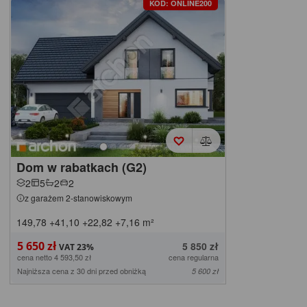
KOD: ONLINE200
Dom w rabatkach (G2)
2
5
2
2
z garażem 2-stanowiskowym
149,78
+41,10
+22,82
+7,16
m²
5 650 zł
5 850 zł
cena netto 4 593,50 zł
cena regularna
Najniższa cena z 30 dni przed obniżką
5 600 zł