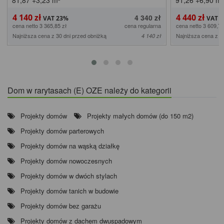
81,87
+3,23
m²
91,26
+6,90
m²
4 140 zł
4 440 zł
4 340 zł
cena netto 3 365,85 zł
cena regularna
cena netto 3 609,76
Najniższa cena z 30 dni przed obniżką
Najniższa cena z 3
4 140 zł
Dom w rarytasach (E) OZE należy do kategorii
Projekty domów
Projekty małych domów (do 150 m2)
Projekty domów parterowych
Projekty domów na wąską działkę
Projekty domów nowoczesnych
Projekty domów w dwóch stylach
Projekty domów tanich w budowie
Projekty domów bez garażu
Projekty domów z dachem dwuspadowym