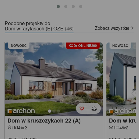
Podobne projekty do
Dom w rarytasach (E) OZE
(46)
Zobacz wszystkie
NOWOŚĆ
KOD: ONLINE200
NOWOŚĆ
Dom w kruszczykach 22 (A)
Dom w krus
1
4
2
1
4
2