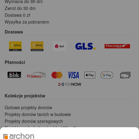
Wymiana do 90 dni
Zwrot do 30 dni
Dostawa 0 zł
Wysyłka za pobraniem
Dostawa
Płatności
Kolekcje projektów
Gotowe projekty domów
Projekty domów tanich w budowie
Projekty domów szeregowych
Projekty małych domów (do 150 m2)
Projekty domów wielorodzinnych