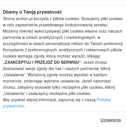
Projekty domów bliźniaczych
Projekty domów nowoczesnych
Dbamy o Twoją prywatność
Projekty domów parterowych
Strona archon.pl korzysta z plików cookies. Stosujemy pliki cookies
w celu zapewnienia prawidłowego funkcjonowania serwisu.
2026 © ARCHON+ Biuro Projektów - Tradycyjne i nowoczesne gotowe
Możemy również wykorzystywać pliki cookies własne oraz naszych
projekty domów - autorska pracownia architektoniczna założona w 1990r.
partnerów w celach analitycznych i marketingowych, w
przez arch. Barbarę Mendel
szczególności w celach personalizacji reklam do Twoich preferencji.
Z uwagi na ciągłe doskonalenie procesu powstawania projektów (zgodnie z
normą ISO 9001), prezentowane na stronie projekty domów mogą
Korzystanie z preferencyjnych, analitycznych i reklamowych plików
nieznacznie różnić się od dokumentacji technicznej.
cookies wymaga zgody, którą możesz wyrazić, klikając
„ZAAKCEPTUJ I PRZEJDŹ DO SERWISU”
. Jeżeli chcesz
Informujemy, iż w celu optymalizacji treści dostępnych w naszym sklepie,
dostosowania ich do Państwa indywidualnych potrzeb korzystamy z
dostosować swoje zgody dla nas i naszych partnerów, kliknij
informacji zapisanych za pomocą plików cookies na urządzeniach
„Ustawienia”. Wyrażoną zgodę możesz wycofać w każdym
końcowych użytkowników. Pliki cookies użytkownik może kontrolować za
momencie, zmieniając wybrane ustawienia. Jeżeli natomiast
pomocą ustawień swojej przeglądarki internetowej. Dalsze korzystanie z
chcesz, żebyśmy stosowali tylko niezbędne pliki cookies, kliknij
naszego serwisu internetowego, bez zmiany ustawień przeglądarki
„Ustawienia” i zaakceptuj niezbędne pliki cookies.
internetowej oznacza, iż użytkownik akceptuje stosowanie plików cookies.
Aby uzyskać więcej informacji, zapoznaj się z naszą
Polityką
Więcej informacji zawartych jest w polityce prywatności.
prywatności
.
Polityka prywatności
Regulamin sklepu internetowego
Reklamacje
Jak zmienić ustawienia cookies
Ustawienia