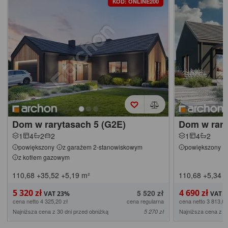
KOD: ONLINE200
Dom w rarytasach 5 (G2E)
Dom w rary
1
4
2
2
1
4
2
powiększony
z garażem 2-stanowiskowym
powiększony
z kotłem gazowym
110,68
+35,52
+5,19
m²
110,68
+5,34
m
5 320 zł
4 690 zł
5 520 zł
cena netto 4 325,20 zł
cena regularna
cena netto 3 813,01
Najniższa cena z 30 dni przed obniżką
Najniższa cena z 3
5 270 zł