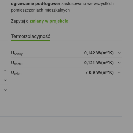
ogrzewanie podłogowe:
zastosowano we wszystkich
pomieszczeniach mieszkalnych
Zapytaj o
zmiany w projekcie
Termoizolacyjność
U
0,142 W/(m²*K)
ściany
U
0,121 W/(m²*K)
dachu
]
U
< 0,9 W/(m²*K)
okien
]
]