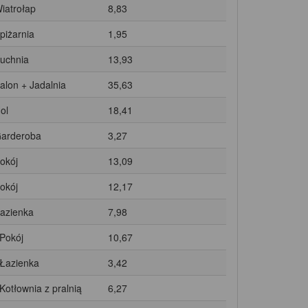
Wiatrołap
8,83
Spiżarnia
1,95
Kuchnia
13,93
Salon + Jadalnia
35,63
ol
18,41
Garderoba
3,27
Pokój
13,09
Pokój
12,17
Łazienka
7,98
 Pokój
10,67
 Łazienka
3,42
 Kotłownia z pralnią
6,27