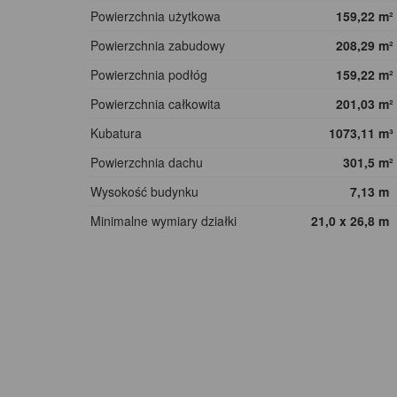
Powierzchnia użytkowa
159,22
m²
Powierzchnia zabudowy
208,29
m²
Powierzchnia podłóg
159,22
m²
Powierzchnia całkowita
201,03
m²
Kubatura
1073,11
m³
Powierzchnia dachu
301,5
m²
Wysokość budynku
7,13
m
Minimalne wymiary działki
21,0 x 26,8
m