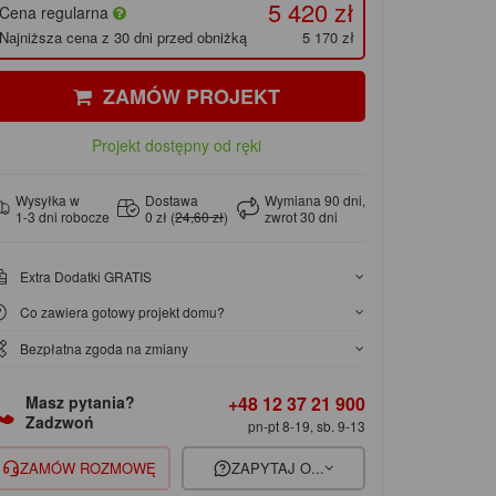
5 420 zł
Cena regularna
Najniższa cena z 30 dni przed obniżką
5 170 zł
ZAMÓW PROJEKT
Projekt dostępny od ręki
Wysyłka w
Dostawa
Wymiana 90 dni,
1-3 dni robocze
0 zł (
24,60 zł
)
zwrot 30 dni
Extra Dodatki GRATIS
Co zawiera gotowy projekt domu?
Bezpłatna zgoda na zmiany
+48 12 37 21 900
Masz pytania?
Zadzwoń
pn-pt 8-19, sb. 9-13
ZAMÓW ROZMOWĘ
ZAPYTAJ O...