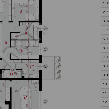
1. 
2. 
3. 
4. 
5. H
6. 
7. 
8. 
9. 
10.
11.
12.