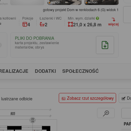
gotowy projekt Dom w renklodach 6 (G) widok 1
a kotłowni
pokoje
łazienki i WC
Min. wym. działki
²
4
2
21,0 x 26,8 m
więcej
PLIKI DO POBRANIA
karta projektu, zestawienie
materiałów, obrys
REALIZACJE
DODATKI
SPOŁECZNOŚĆ
Zobacz rzut szczegółowy
Do
 lustrzane odbicie
PA