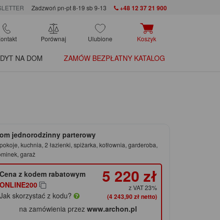
LETTER
Zadzwoń pn-pt 8-19 sb 9-13
+48 12 37 21 900
ontakt
Porównaj
Ulubione
Koszyk
DYT NA DOM
ZAMÓW BEZPŁATNY KATALOG
om jednorodzinny parterowy
pokoje, kuchnia, 2 łazienki, spiżarka, kotłownia, garderoba,
ominek, garaż
5 220 zł
Cena z kodem rabatowym
ONLINE200
z VAT 23%
Jak skorzystać z kodu?
(4 243,90 zł netto)
na zamówienia przez
www.archon.pl