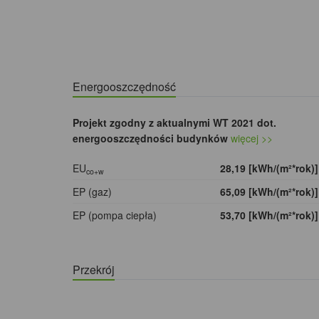
Energooszczędność
Projekt zgodny z aktualnymi WT 2021 dot.
energooszczędności budynków
więcej >>
EU
28,19 [kWh/(m²*rok)
co+w
EP (gaz)
65,09 [kWh/(m²*rok)
EP (pompa ciepła)
53,70 [kWh/(m²*rok)
Przekrój