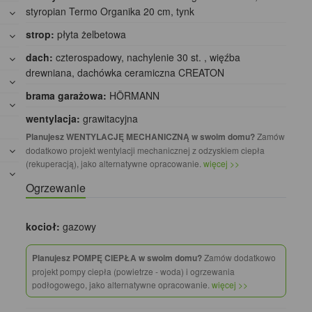
styropian Termo Organika 20 cm, tynk
strop:
płyta żelbetowa
dach:
czterospadowy, nachylenie 30 st. , więźba
drewniana, dachówka ceramiczna CREATON
brama garażowa:
HÖRMANN
wentylacja:
grawitacyjna
Planujesz WENTYLACJĘ MECHANICZNĄ w swoim domu?
Zamów
dodatkowo projekt wentylacji mechanicznej z odzyskiem ciepła
(rekuperacją), jako alternatywne opracowanie.
więcej >>
Ogrzewanie
kocioł:
gazowy
Planujesz POMPĘ CIEPŁA w swoim domu?
Zamów dodatkowo
projekt pompy ciepła (powietrze - woda) i ogrzewania
podłogowego, jako alternatywne opracowanie.
więcej >>