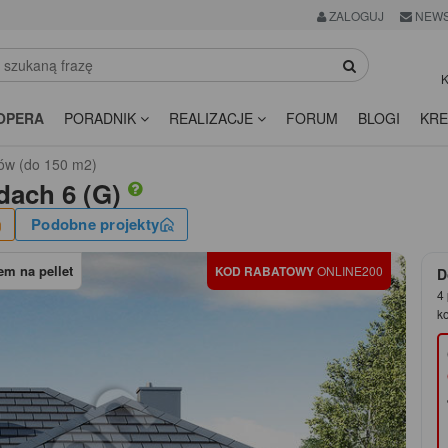
ZALOGUJ
NEWS
K
OPERA
PORADNIK
REALIZACJE
FORUM
BLOGI
KRE
ów (do 150 m2)
dach 6 (G)
Podobne projekty
m na pellet
KOD RABATOWY
ONLINE200
D
4 
k