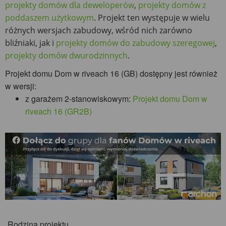
projekty domów dla deweloperów
,
projekty domów z
poddaszem użytkowym
. Projekt ten występuje w wielu
różnych wersjach zabudowy, wśród nich zarówno
bliźniaki, jak i
projekty domów do zabudowy szeregowej
,
projekty domów dwurodzinnych
.
Projekt domu Dom w riveach 16 (GB) dostępny jest również
w wersji:
z garażem 2-stanowiskowym:
Projekt domu Dom w
riveach 16 (GR2B)
Rodzina projektu