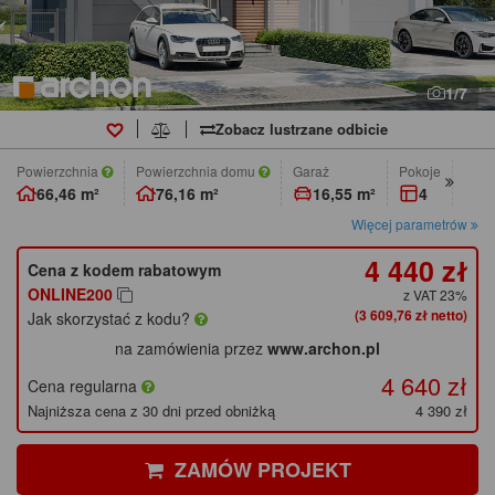
1/7
Zobacz lustrzane odbicie
Powierzchnia
Powierzchnia domu
Garaż
pokoje
łaz
66,46 m²
76,16 m²
16,55 m²
4
2
Więcej parametrów
4 440 zł
Cena z kodem rabatowym
ONLINE200
z VAT 23%
(3 609,76 zł netto)
Jak skorzystać z kodu?
na zamówienia przez
www.archon.pl
4 640 zł
Cena regularna
Najniższa cena z 30 dni przed obniżką
4 390 zł
ZAMÓW PROJEKT