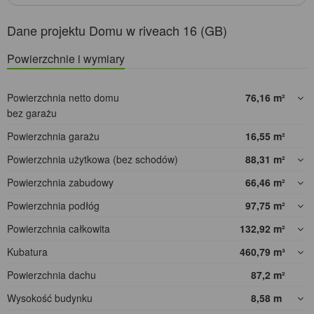
Dane projektu Domu w riveach 16 (GB)
Powierzchnie i wymiary
Powierzchnia netto domu
76,16
m²
bez garażu
Powierzchnia garażu
16,55
m²
Powierzchnia użytkowa (bez schodów)
88,31
m²
Powierzchnia zabudowy
66,46
m²
Powierzchnia podłóg
97,75
m²
Powierzchnia całkowita
132,92
m²
Kubatura
460,79
m³
Powierzchnia dachu
87,2
m²
Wysokość budynku
8,58
m