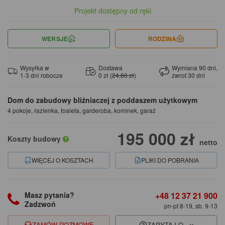
Projekt dostępny od ręki
WERSJE
RODZINA
Wysyłka w
Dostawa
Wymiana 90 dni,
1-3 dni robocze
0 zł (
24,60 zł
)
zwrot 30 dni
Dom do zabudowy bliźniaczej z poddaszem użytkowym
4 pokoje, łazienka, toaleta, garderoba, kominek, garaż
195 000 zł
Koszty budowy
netto
WIĘCEJ O KOSZTACH
PLIKI DO POBRANIA
+48 12 37 21 900
Masz pytania?
Zadzwoń
pn-pt 8-19, sb. 9-13
ZAMÓW ROZMOWĘ
ZAPYTAJ O...