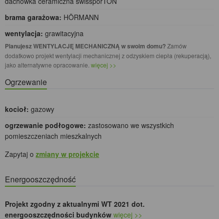
dachówka ceramiczna swissporTON
brama garażowa:
HÖRMANN
wentylacja:
grawitacyjna
Planujesz WENTYLACJĘ MECHANICZNĄ w swoim domu?
Zamów
dodatkowo projekt wentylacji mechanicznej z odzyskiem ciepła (rekuperacją),
jako alternatywne opracowanie.
więcej >>
Ogrzewanie
kocioł:
gazowy
ogrzewanie podłogowe:
zastosowano we wszystkich
pomieszczeniach mieszkalnych
Zapytaj o
zmiany w projekcie
Energooszczędność
Projekt zgodny z aktualnymi WT 2021 dot.
energooszczędności budynków
więcej >>