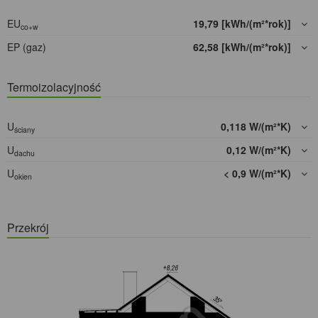
EU
19,79 [kWh/(m²*rok)]
co+w
EP (gaz)
62,58 [kWh/(m²*rok)]
Termoizolacyjność
U
0,118 W/(m²*K)
ściany
U
0,12 W/(m²*K)
dachu
U
< 0,9 W/(m²*K)
okien
Przekrój