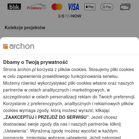
Kolekcje projektów
Gotowe projekty domów
Projekty domów tanich w budowie
Projekty domów szeregowych
Projekty małych domów (do 150 m2)
Dbamy o Twoją prywatność
Projekty domów wielorodzinnych
Strona archon.pl korzysta z plików cookies. Stosujemy pliki cookies
Projekty domów bliźniaczych
w celu zapewnienia prawidłowego funkcjonowania serwisu.
Projekty domów nowoczesnych
Możemy również wykorzystywać pliki cookies własne oraz naszych
Projekty domów parterowych
partnerów w celach analitycznych i marketingowych, w
szczególności w celach personalizacji reklam do Twoich preferencji.
2026 © ARCHON+ Biuro Projektów - Tradycyjne i nowoczesne gotowe
Korzystanie z preferencyjnych, analitycznych i reklamowych plików
projekty domów - autorska pracownia architektoniczna założona w 1990r.
cookies wymaga zgody, którą możesz wyrazić, klikając
przez arch. Barbarę Mendel
„ZAAKCEPTUJ I PRZEJDŹ DO SERWISU”
. Jeżeli chcesz
Z uwagi na ciągłe doskonalenie procesu powstawania projektów (zgodnie z
dostosować swoje zgody dla nas i naszych partnerów, kliknij
normą ISO 9001), prezentowane na stronie projekty domów mogą
nieznacznie różnić się od dokumentacji technicznej.
„Ustawienia”. Wyrażoną zgodę możesz wycofać w każdym
momencie, zmieniając wybrane ustawienia. Jeżeli natomiast
Informujemy, iż w celu optymalizacji treści dostępnych w naszym sklepie,