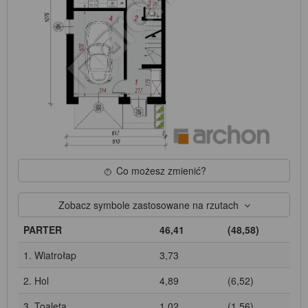
Co możesz zmienić?
Zobacz symbole zastosowane na rzutach
PARTER
46,41
(48,58)
1. Wiatrołap
3,73
2. Hol
4,89
(6,52)
3. Toaleta
1,02
(1,56)