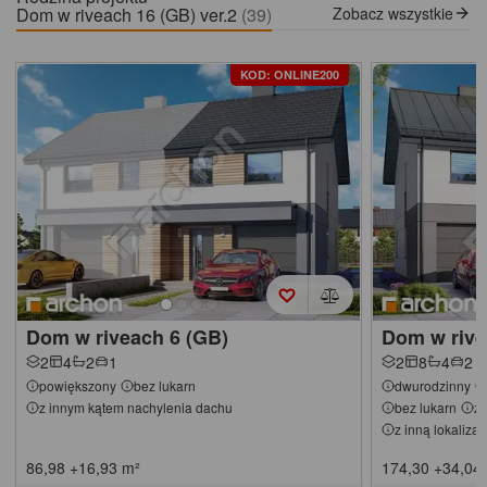
Dom w riveach 16 (GB) ver.2
(39)
Zobacz wszystkie
KOD: ONLINE200
Dom w riveach 6 (GB)
Dom w rive
2
4
2
1
2
8
4
2
powiększony
bez lukarn
dwurodzinny
z innym kątem nachylenia dachu
bez lukarn
z 
z inną lokaliza
86,98
+16,93
m²
174,30
+34,04