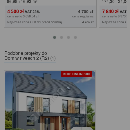
86,98
+16,93
m²
174,30
+34,04
4 500 zł
7 840 zł
4 700 zł
cena netto 3 658,54 zł
cena regularna
cena netto 6 373,98
Najniższa cena z 30 dni przed obniżką
Najniższa cena z 3
4 450 zł
Podobne projekty do
Dom w riveach 2 (R2)
(1)
KOD: ONLINE200