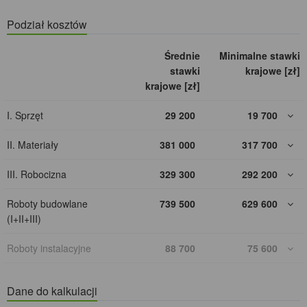
Podział kosztów
Średnie
Minimalne stawki
stawki
krajowe [zł]
krajowe [zł]
I. Sprzęt
29 200
19 700
II. Materiały
381 000
317 700
III. Robocizna
329 300
292 200
Roboty budowlane
739 500
629 600
(I+II+III)
Roboty instalacyjne
88 700
75 600
Dane do kalkulacji