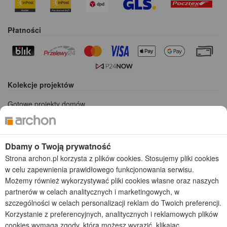
Płatności
Kolekcje projektów
Gotowe projekty domów
Projekty domów tanich w budowie
Projekty domów szeregowych
Projekty małych domów (do 150 m2)
Dbamy o Twoją prywatność
Projekty domów wielorodzinnych
Strona archon.pl korzysta z plików cookies. Stosujemy pliki cookies
Projekty domów bliźniaczych
w celu zapewnienia prawidłowego funkcjonowania serwisu.
Projekty domów nowoczesnych
Możemy również wykorzystywać pliki cookies własne oraz naszych
Projekty domów parterowych
partnerów w celach analitycznych i marketingowych, w
szczególności w celach personalizacji reklam do Twoich preferencji.
2026 © ARCHON+ Biuro Projektów - Tradycyjne i nowoczesne gotowe
Korzystanie z preferencyjnych, analitycznych i reklamowych plików
projekty domów - autorska pracownia architektoniczna założona w 1990r.
przez arch. Barbarę Mendel
cookies wymaga zgody, którą możesz wyrazić, klikając