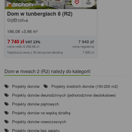
Dom w tunbergiach 8 (R2)
2
10
4
186,08
+3,96
m²
7 740 zł
7 940 zł
cena netto 6 292,68 zł
cena regularna
Najniższa cena z 30 dni przed obniżką
7 690 zł
Dom w riveach 2 (R2) należy do kategorii
Projekty domów
Projekty średnich domów (150-200 m2)
Projekty domów dwurodzinnych (jednorodzinne dwulokalowe)
Projekty domów piętrowych
Projekty domów na wąską działkę
Projekty domów nowoczesnych
Projekty domów bez garażu