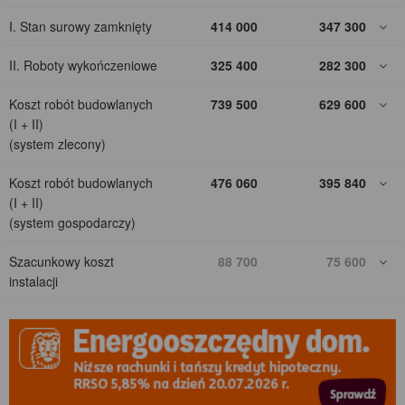
I. Stan surowy zamknięty
414 000
347 300
II. Roboty wykończeniowe
325 400
282 300
Koszt robót budowlanych
739 500
629 600
(I + II)
(system zlecony)
Koszt robót budowlanych
476 060
395 840
(I + II)
(system gospodarczy)
Szacunkowy koszt
88 700
75 600
instalacji