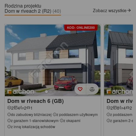
Rodzina projektu
Dom w riveach 2 (R2)
(40)
Zobacz wszystkie
KOD: ONLINE200
Dom w riveach 6 (GB)
Dom w rive
2
4
2
1
2
8
4
2
do zabudowy bliźniaczej
z poddaszem użytkowym
z poddaszem u
z garażem 1-stanowiskowym
z okapami
z garażem 2-s
z inną lokalizacją schodów