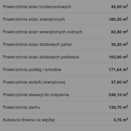
2
Powierzchnia ścian fundamentowych
45,00 m
2
Powierzchnia ścian zewnętrznych
180,30 m
2
Powierzchnia ścian wewnętrznych nośnych
82,80 m
2
Powierzchnia ścian działowych parter
36,20 m
2
Powierzchnia ścian działowych poddasze
103,00 m
2
Powierzchnia podłóg i schodów
171,64 m
2
Powierzchnia stolarki zewnętrznej
37,60 m
2
Powierzchnia elewacji do ocieplenia
248,10 m
2
Powierzchnia dachu
130,70 m
3
Kubatura drewna na więźbę
4,76 m