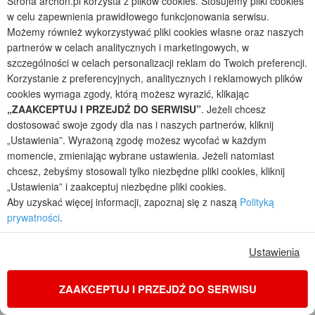
Strona archon.pl korzysta z plików cookies. Stosujemy pliki cookies
zdjęcie 9 z 24
zdjęcie 10 z 24
w celu zapewnienia prawidłowego funkcjonowania serwisu.
Możemy również wykorzystywać pliki cookies własne oraz naszych
partnerów w celach analitycznych i marketingowych, w
szczególności w celach personalizacji reklam do Twoich preferencji.
Korzystanie z preferencyjnych, analitycznych i reklamowych plików
cookies wymaga zgody, którą możesz wyrazić, klikając
„ZAAKCEPTUJ I PRZEJDŹ DO SERWISU”
. Jeżeli chcesz
dostosować swoje zgody dla nas i naszych partnerów, kliknij
zdjęcie 11 z 24
zdjęcie 12 z 24
„Ustawienia”. Wyrażoną zgodę możesz wycofać w każdym
momencie, zmieniając wybrane ustawienia. Jeżeli natomiast
chcesz, żebyśmy stosowali tylko niezbędne pliki cookies, kliknij
„Ustawienia” i zaakceptuj niezbędne pliki cookies.
Aby uzyskać więcej informacji, zapoznaj się z naszą
Polityką
prywatności
.
zdjęcie 13 z 24
zdjęcie 14 z 24
Ustawienia
ZAAKCEPTUJ I PRZEJDŹ DO SERWISU