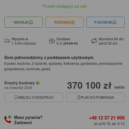
Projekt dostępny od ręki
WERSJE
RODZINA
PODOBNE
Wysyłka w
Dostawa
Wymiana 90 dni,
1-3 dni robocze
0 zł (
24,60 zł
)
zwrot 30 dni
Dom jednorodzinny z poddaszem użytkowym
6 pokoi, kuchnia, 2 łazienki, spiżarka, kotłownia, garderoba, pomieszczenie
gospodarcze, kominek, garaż
370 100 zł
Koszty budowy
netto
na II kwartał 2026
WIĘCEJ O KOSZTACH
PLIKI DO POBRANIA
+48 12 37 21 900
Masz pytania?
Zadzwoń
pn-pt 8-19, sb. 9-13