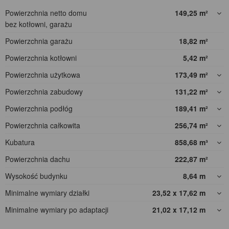
Powierzchnia netto domu
149,25
m²
bez kotłowni, garażu
Powierzchnia garażu
18,82
m²
Powierzchnia kotłowni
5,42
m²
Powierzchnia użytkowa
173,49
m²
Powierzchnia zabudowy
131,22
m²
Powierzchnia podłóg
189,41
m²
Powierzchnia całkowita
256,74
m²
Kubatura
858,68
m³
Powierzchnia dachu
222,87
m²
Wysokość budynku
8,64
m
Minimalne wymiary działki
23,52 x 17,62
m
Minimalne wymiary po adaptacji
21,02 x 17,12
m