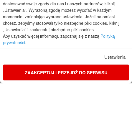
projekty domów - autorska pracownia architektoniczna założona w 1990r.
dostosować swoje zgody dla nas i naszych partnerów, kliknij
przez arch. Barbarę Mendel
„Ustawienia”. Wyrażoną zgodę możesz wycofać w każdym
Z uwagi na ciągłe doskonalenie procesu powstawania projektów (zgodnie z
momencie, zmieniając wybrane ustawienia. Jeżeli natomiast
normą ISO 9001), prezentowane na stronie projekty domów mogą
chcesz, żebyśmy stosowali tylko niezbędne pliki cookies, kliknij
nieznacznie różnić się od dokumentacji technicznej.
„Ustawienia” i zaakceptuj niezbędne pliki cookies.
Informujemy, iż w celu optymalizacji treści dostępnych w naszym sklepie,
Aby uzyskać więcej informacji, zapoznaj się z naszą
Polityką
dostosowania ich do Państwa indywidualnych potrzeb korzystamy z
prywatności
.
informacji zapisanych za pomocą plików cookies na urządzeniach
końcowych użytkowników. Pliki cookies użytkownik może kontrolować za
pomocą ustawień swojej przeglądarki internetowej. Dalsze korzystanie z
Ustawienia
naszego serwisu internetowego, bez zmiany ustawień przeglądarki
internetowej oznacza, iż użytkownik akceptuje stosowanie plików cookies.
ZAAKCEPTUJ I PRZEJDŹ DO SERWISU
Więcej informacji zawartych jest w polityce prywatności.
Polityka prywatności
Regulamin sklepu internetowego
Reklamacje
Jak zmienić ustawienia cookies
KONTAKT
ZAMÓW PROJEKT