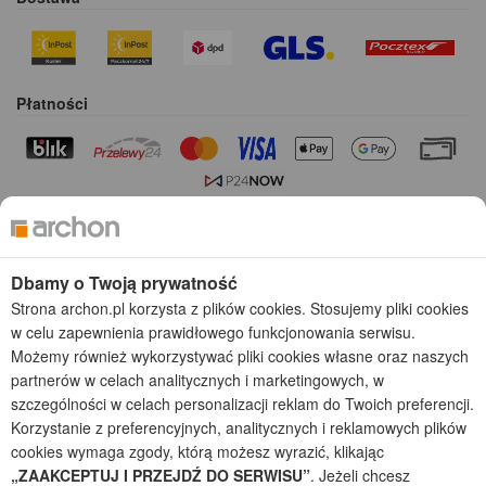
Płatności
Kolekcje projektów
Gotowe projekty domów
Dbamy o Twoją prywatność
Projekty domów tanich w budowie
Strona archon.pl korzysta z plików cookies. Stosujemy pliki cookies
Projekty domów szeregowych
w celu zapewnienia prawidłowego funkcjonowania serwisu.
Projekty małych domów (do 150 m2)
Możemy również wykorzystywać pliki cookies własne oraz naszych
Projekty domów wielorodzinnych
partnerów w celach analitycznych i marketingowych, w
Projekty domów bliźniaczych
szczególności w celach personalizacji reklam do Twoich preferencji.
Projekty domów nowoczesnych
Korzystanie z preferencyjnych, analitycznych i reklamowych plików
Projekty domów parterowych
cookies wymaga zgody, którą możesz wyrazić, klikając
„ZAAKCEPTUJ I PRZEJDŹ DO SERWISU”
. Jeżeli chcesz
2026 © ARCHON+ Biuro Projektów - Tradycyjne i nowoczesne gotowe