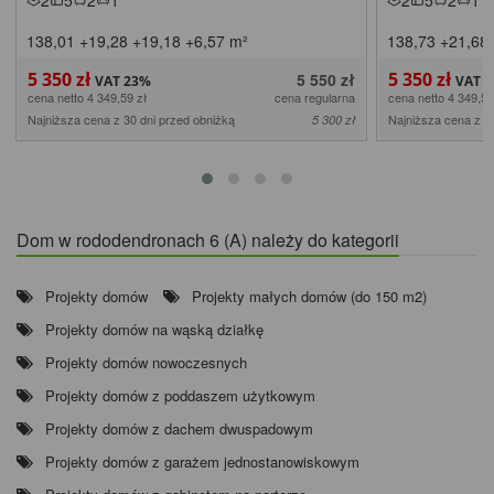
138,01
+19,28
+19,18
+6,57
m²
138,73
+21,68
5 350 zł
5 350 zł
5 550 zł
cena netto 4 349,59 zł
cena regularna
cena netto 4 349,59
Najniższa cena z 30 dni przed obniżką
Najniższa cena z 3
5 300 zł
Dom w rododendronach 6 (A) należy do kategorii
Projekty domów
Projekty małych domów (do 150 m2)
Projekty domów na wąską działkę
Projekty domów nowoczesnych
Projekty domów z poddaszem użytkowym
Projekty domów z dachem dwuspadowym
Projekty domów z garażem jednostanowiskowym