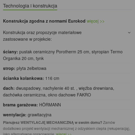
Technologia i konstrukcja
Konstrukcja zgodna z normami Eurokod
więcej >>
Konstrukcja oraz propozycje materiałowe
zastosowane w projekcie:
ściany:
pustak ceramiczny Porotherm 25 cm, styropian Termo
Organika 20 cm, tynk
strop:
płyta żelbetowa
ścianka kolankowa:
116 cm
dach:
dwuspadowy, nachylenie 40 st. , więźba drewniana,
dachówka ceramiczna, okno dachowe FAKRO
brama garażowa:
HÖRMANN
wentylacja:
grawitacyjna
Planujesz WENTYLACJĘ MECHANICZNĄ w swoim domu?
Zamów
dodatkowo projekt wentylacji mechanicznej z odzyskiem ciepła (rekuperacją),
jako alternatywne opracowanie.
więcej >>