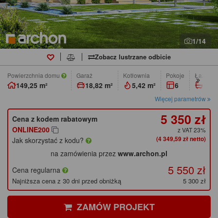
1/14
Zobacz lustrzane odbicie
Powierzchnia domu
Garaż
Kotłownia
pokoje
łazienk
149,25 m²
18,82 m²
5,42 m²
6
2
Więcej parametrów
5 350 zł
Cena z kodem rabatowym
ONLINE200
z VAT 23%
(4 349,59 zł netto)
Jak skorzystać z kodu?
na zamówienia przez
www.archon.pl
5 550 zł
Cena regularna
Najniższa cena z 30 dni przed obniżką
5 300 zł
ZAMÓW PROJEKT