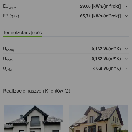
EU
29,68 [kWh/(m²*rok)]
co+w
EP (gaz)
65,71 [kWh/(m²*rok)]
Termoizolacyjność
U
0,167 W/(m²*K)
ściany
U
0,132 W/(m²*K)
dachu
U
< 0,9 W/(m²*K)
okien
Realizacje naszych Klientów (2)