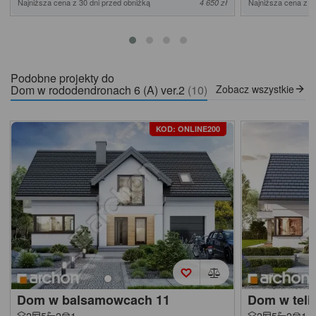
Najniższa cena z 30 dni przed obniżką
Najniższa cena z 3
4 650 zł
Podobne projekty do
Dom w rododendronach 6 (A) ver.2
(10)
Zobacz wszystkie
KOD: ONLINE200
Dom w balsamowcach 11
Dom w teli
2
5
2
1
2
5
2
1