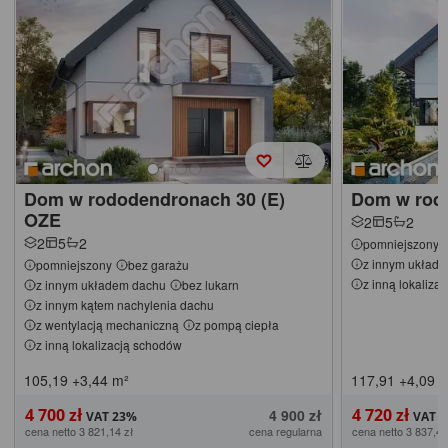
Dom w rododendronach 30 (E)
Dom w rod
OZE
2
5
2
2
5
2
pomniejszony
z innym układ
pomniejszony
bez garażu
z inną lokaliza
z innym układem dachu
bez lukarn
z innym kątem nachylenia dachu
z wentylacją mechaniczną
z pompą ciepła
z inną lokalizacją schodów
105,19
+3,44
m²
117,91
+4,09
m
4 700 zł
4 720 zł
4 900 zł
cena netto 3 821,14 zł
cena regularna
cena netto 3 837,40